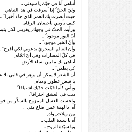
أتباهى أنا في حبّك يا سيدتي ..
وليَ الحقّ ُ إذا أسرفت في هذا التباهي
حيث أبصرت بك العمر الذي جاء أخيرا ً ..
كيف يأويني بأحضان ِ الرفاه ِ
ورأيت الحبّ في وجهك ِ ِيغريني لكي يثبت 
أنّ النور موجود ٌ ..
وأنّ الخير موجود ٌ ..
وأن العالم السحريّ يدعوني لكي أفرح َ ..
في كلّ المسارات وفي أيّ اتجّاه ِ
أتباهى بك ما بين نساء الأرض ..
كي يعلمن َ ..
أن الشعر لا يمكن أن يزهر في قلبي بلا عين
يا فيض عطور ٍ ومياه ِ
وبأني كلّما قبّلت خدّيك اشتياقا ً ..
ذبت في العشق احتراقا ً..
ولحست العسل الممزوج بالسكّر من فو
آه ِ يا لهفة عمر ٍ ضاع مني ..
بين ويلات ٍ وآه ِ
آه يا سيدة القلب ..
ويا سيّدة الروح ..