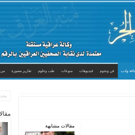
افة وادب
فن ونجوم
فيديوهات
منوعات
طب وعلوم
تقارير مصورة
من 
مقال
مقالات مشابهة