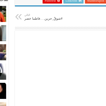
Pinterest
LinkedIn
Stumbleupon
التالي
#شوقٌ_حزين….فاطما خضر