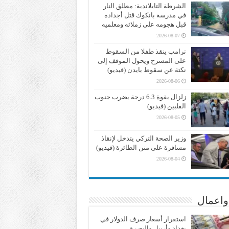
الشرطة التايلاندية: مطلق النار
في مدرسة بانكوك قتل أجداده
قبل هجومه على زملائه ومعلميه
2026-08-07
ترامب ينقذ طفلا من السقوط
على المسرح ويحول الموقف إلى
نكتة عن سقوط بايدن (فيديو)
2026-08-06
زلزال بقوة 6.3 درجة يضرب جنوب
الفلبين (فيديو)
2026-08-05
وزير الصحة التركي يتدخل لإنقاذ
مسافرة على متن الطائرة (فيديو)
2026-08-04
واعمال
استقرار أسعار صرف الدولار في
بغداد وأربيل والبصرة