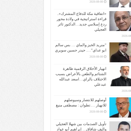
2026-08-08
«اتفاقية مكة للدفاع المشترك»..
قراءة استراتيجية في ولادة محور
ردع إسلامي جديد…الدكتور ثائر
العجيلي
2026-08
“منريد الخبز والماي … بس سالم
ابو عداي”…. حيدر حسين سويري
2026-08-08
انهيار الأخلاق الرقمية ظاهرة
الشتائم والطعن بالأعراض بسبب
الاختلاف بالراي…اسعد عبدالله
عبدعلي
2026-08
أوصلهم للانتصار وسيوصلهم
للانهيار ….تطوان : مصطفى منيغ
2026-08-08
تأويل الصدمات بين شهلا العجيلي
وإليف شافاق… إبراهيم أبو عواد