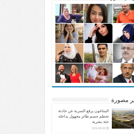
ير مصورة
البنتاغون يرفع السرية عن حادثة
تحطم جسم طائر مجهول بداخله
جثة بشرية
2026-08-08