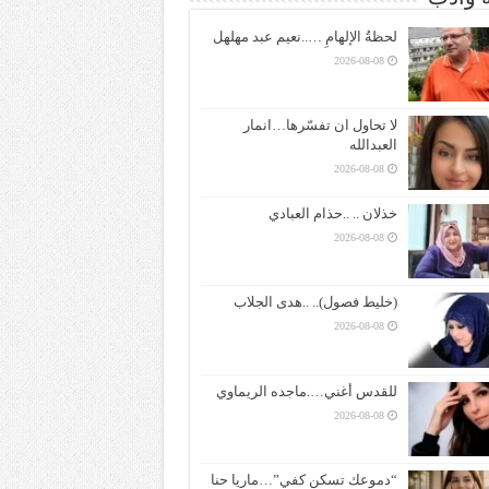
لحظةُ الإلهامِ …..نعيم عبد مهلهل
2026-08-08
لا تحاول ان تفسّرها…انمار
العبدالله
2026-08-08
خذلان .. ..حذام العبادي
2026-08-08
(خليط فصول).. ..هدى الجلاب
2026-08-08
للقدس أغني….ماجده الريماوي
2026-08-08
“دموعك تسكن كفي”…ماريا حنا