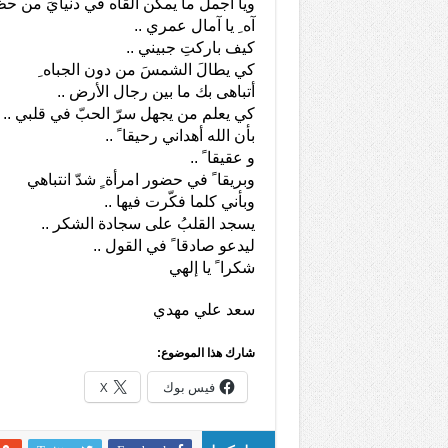
ويا أجمل ما يمكن ألقاه في دنيايَ من حظّ 
آه ِ يا آمال عمري ..
كيف باركتِ جبيني ..
كي يطالَ الشمسَ من دون الجباه ِ
أتباهى بك ما بين رجال الأرض ..
كي يعلم من يجهل سرّ الحبّ في قلبي ..
بأن الله أهداني رحيقا ً ..
و عقيقا ً ..
وبريقا ً في حضور امرأة ٍ شدّ انتباهي
وبأني كلما فكّرت فيها ..
يسجد القلبُ على سجادة الشكر ..
ليدعو صادقا ً في القول ..
شكرا ً يا إلهي
سعد علي مهدي
شارك هذا الموضوع:
فيس بوك
X