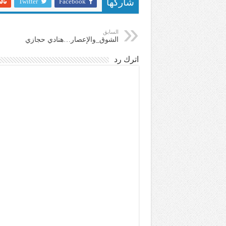
Twitter
Facebook
شاركها
السابق
الشوق_والإعصار…هنادي حجازي
اترك رد