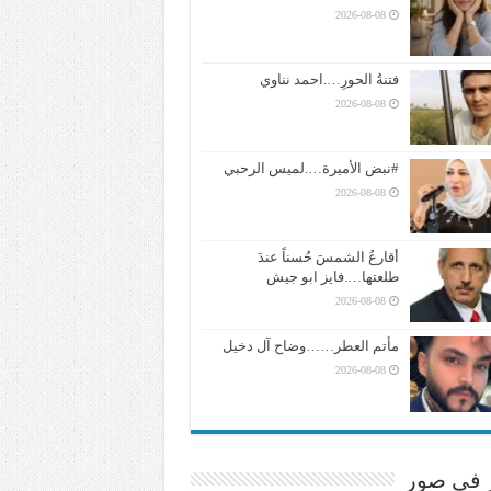
2026-08-08
فتنةُ الحورِ….احمد نناوي
2026-08-08
#نبض الأميرة….لميس الرحبي
2026-08-08
أقارعُ الشمسَ حُسناً عندَ
طلعتها….فايز ابو جيش
2026-08-08
مأتم العطر……وضاح آل دخيل
2026-08-08
ر في صور