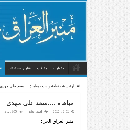
الاخبار
مقالات
تقارير وتحقيقات
ثق
الرئيسية
/
ثقافة وادب
/
مباهاة ….سعد علي مهدي
مباهاة ….سعد علي مهدي
2022-12-02
اضف تعليق
185 زيارة
منبر العراق الحر :