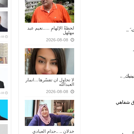
لحظةُ الإلهامِ …..نعيم عبد
َ ..
مهلهل
-08
2026-08-08
يك ِ ..
لا تحاول ان تفسّرها…انمار
العبدالله
2026-08-08
-08
ق شفاهي
خذلان .. ..حذام العبادي