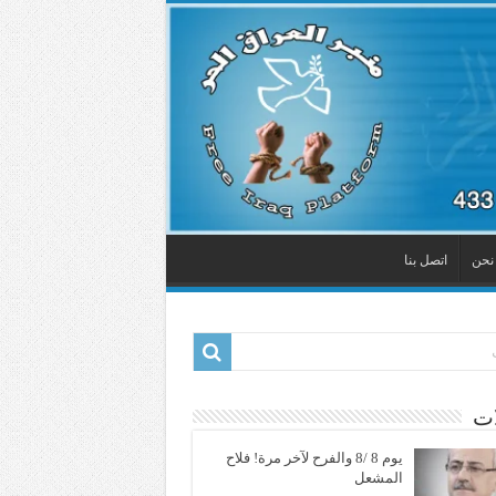
نحن
اتصل بنا
ات
يوم 8 /8 والفرح لآخر مرة! فلاح
المشعل