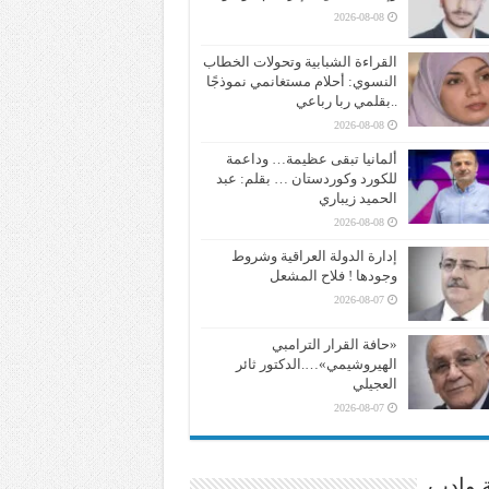
2026-08-08
القراءة الشبابية وتحولات الخطاب
النسوي: أحلام مستغانمي نموذجًا
..بقلمي ربا رباعي
2026-08-08
ألمانيا تبقى عظيمة… وداعمة
للكورد وكوردستان … بقلم: عبد
الحميد زيباري
2026-08-08
إدارة الدولة العراقية وشروط
وجودها ! فلاح المشعل
2026-08-07
«حافة القرار الترامبي
الهيروشيمي»….الدكتور ثائر
العجيلي
2026-08-07
ة وادب