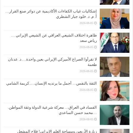
إشكاليات غياب الكفاءات الأكاديمية عن دوائر صنع القرار…
أ. م. د. خلود جبار الشطري
2026-08-05
ظاهرة اختلاف الشيعي العراقي عن الشيعي الإيراني …
رياض سعد
2026-08-05
لا تقرأوا الصراع الأميركي الإيراني بعين واحدة….د. عدنان
طعمة
2026-08-05
الثقة بالنفس… أجمل ما يرتديه الإنسان…..كريمة الشامي
2026-08-05
الفساد في العراق… معركة شرعية الدولة وثقة المواطن.
…محمد حسن الساعدي
2026-08-05
زيارة الأربعين ومساحة العلم الإيراني! فلاح المشعل