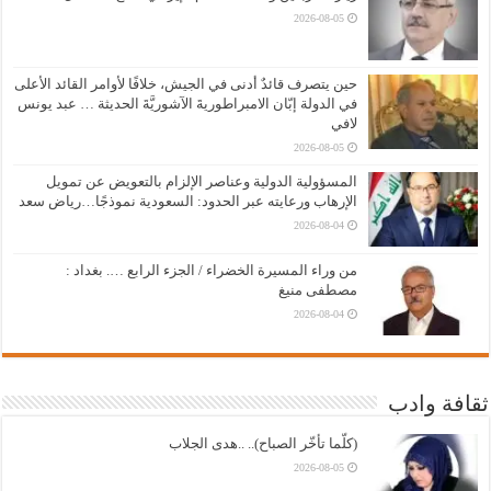
2026-08-05
حين يتصرف قائدٌ أدنى في الجيش، خلافًا لأوامر القائد الأعلى
في الدولة إبّان الامبراطوريةَ الآشوريَّةَ الحديثة … عبد يونس
لافي
2026-08-05
المسؤولية الدولية وعناصر الإلزام بالتعويض عن تمويل
الإرهاب ورعايته عبر الحدود: السعودية نموذجًا…رياض سعد
2026-08-04
من وراء المسيرة الخضراء / الجزء الرابع …. بغداد :
مصطفى منيغ
2026-08-04
ثقافة وادب
(كلّما تأخّر الصباح).. ..هدى الجلاب
2026-08-05