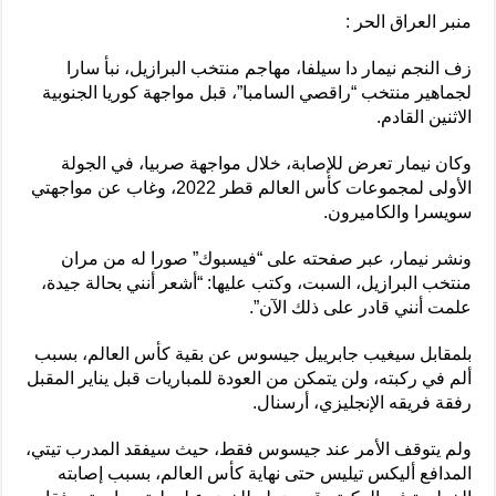
منبر العراق الحر :
زف النجم نيمار دا سيلفا، مهاجم منتخب البرازيل، نبأ سارا
لجماهير منتخب “راقصي السامبا”، قبل مواجهة كوريا الجنوبية
الاثنين القادم.
وكان نيمار تعرض للإصابة، خلال مواجهة صربيا، في الجولة
الأولى لمجموعات كأس العالم قطر 2022، وغاب عن مواجهتي
سويسرا والكاميرون.
ونشر نيمار، عبر صفحته على “فيسبوك” صورا له من مران
منتخب البرازيل، السبت، وكتب عليها: “أشعر أنني بحالة جيدة،
علمت أنني قادر على ذلك الآن”.
بلمقابل سيغيب جابرييل جيسوس عن بقية كأس العالم، بسبب
ألم في ركبته، ولن يتمكن من العودة للمباريات قبل يناير المقبل
رفقة فريقه الإنجليزي، أرسنال.
ولم يتوقف الأمر عند جيسوس فقط، حيث سيفقد المدرب تيتي،
المدافع أليكس تيليس حتى نهاية كأس العالم، بسبب إصابته