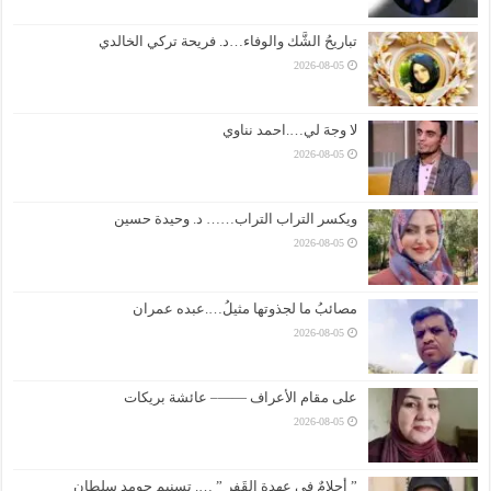
تباريحُ الشَّك والوفاء…د. فريحة تركي الخالدي
2026-08-05
لا وجهَ لي….احمد نناوي
2026-08-05
ويكسر التراب التراب…… د. وحيدة حسين
2026-08-05
مصائبُ ما لجذوتها مثيلُ….عبده عمران
2026-08-05
على مقام الأعراف ——– عائشة بريكات
2026-08-05
” أحلامٌ في عهدةِ القَفر ” …. تسنيم حومد سلطان