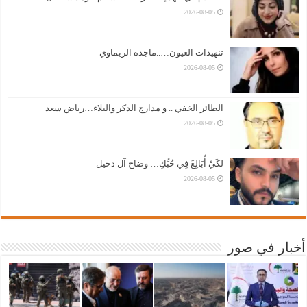
2026-08-05
تنهيدات العيون…..ماجده الريماوي
2026-08-05
الطائر الخفي .. و مدارج الذكر والبلاء…رياض سعد
2026-08-05
لكَيْ أُبَالِغَ فِي حُبِّكِ… وضاح آل دخيل
2026-08-05
أخبار في صور