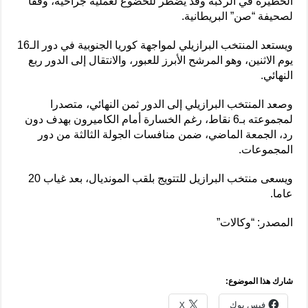
الخطيرة في الركبة وقد يضطر للخضوع لعملية جراحية، وفقا
لصحيفة “صن” البريطانية.
ويستعد المنتخب البرازيلي لمواجهة كوريا الجنوبية في دور الـ16
يوم الاثنين، وهو المرشح الأبرز للعبور، والانتقال إلى الدور ربع
النهائي.
وصعد المنتخب البرازيلي إلى الدور ثمن النهائي، متصدرا
لمجموعته بـ6 نقاط، رغم الخسارة أمام الكاميرون بهدف دون
رد، الجمعة الماضي، ضمن منافسات الجولة الثالثة من دور
المجموعات.
ويسعى منتخب البرازيل للتتويج بلقب المونديال، بعد غياب 20
عاما.
المصدر: “وكالات”
شارك هذا الموضوع:
فيس بوك
X