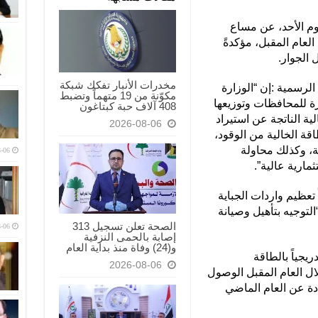
وم الأحد، عن مساع
واط خلال العام المقبل، مؤكدةً
الجوار.
مخدرات الأنبار تفكك شبكة
رسمية :إن “الوزارة
مكوّنة من 19 متهماً وتضبط
 للمحافظات وتوزيعها
408 آلاف حبة كبتاغون
ية الناتجة عن استيراد
2026-08-06
اقة الخالية من الوقود،
ة، وكذلك محاولة
-06
مارية عالية”.
تعظيم واردات الجباية
التوجيه بتأهيل وصيانة
الصحة تعلن تسجيل 313
-06
إصابة بالحمى النزفية
و(24) وفاة منذ بداية العام
ريجياً بالطاقة
2026-08-06
لال العام المقبل الوصول
ق زيادة عن العام الماضي