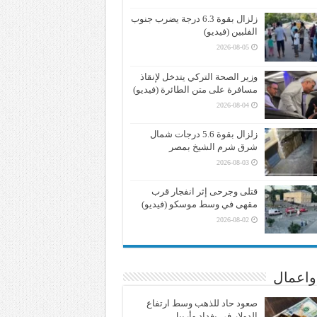
زلزال بقوة 6.3 درجة يضرب جنوب
الفلبين (فيديو)
2026-08-05
وزير الصحة التركي يتدخل لإنقاذ
مسافرة على متن الطائرة (فيديو)
2026-08-04
زلزال بقوة 5.6 درجات شمال
شرق شرم الشيخ بمصر
2026-08-03
قتلى وجرحى إثر انفجار قرب
مقهى في وسط موسكو (فيديو)
2026-08-02
واعمال
صعود حاد للذهب وسط ارتفاع
الدولار في بغداد وأربيل