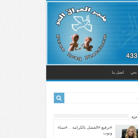
نحن
اتصل بنا
ات
#ترقيع #الفشل بالكرامة …#سناء
وتوت