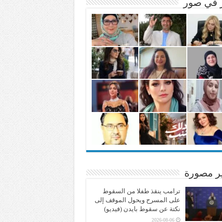
ر في صور
ير مصورة
ترامب ينقذ طفلا من السقوط
على المسرح ويحول الموقف إلى
نكتة عن سقوط بايدن (فيديو)
2026-08-06