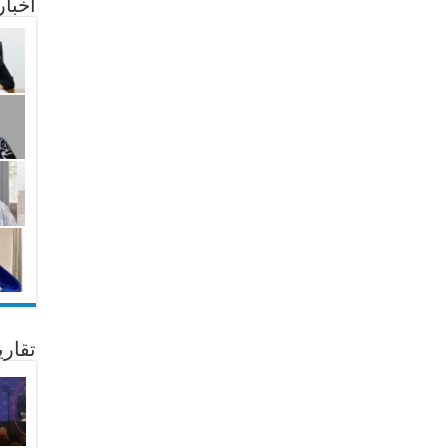
أخبا
تقار