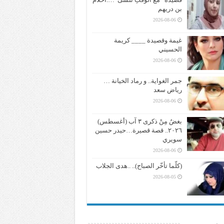
بن دريهم
2026-08-06
غيمة وقصيدة ____ كريمة
الحسيني
2026-08-06
جمر الغواية.. و رماد الخيانة …
رياض سعد
2026-08-06
بغضُ مِنْ ذكرى ٣ آب (أغسطس)
٢٠٢٦.. قصة قصيرة…حيدر حسين
سويري
2026-08-06
(كلّما تأخّر الصباح).. ..هدى الجلاب
2026-08-05