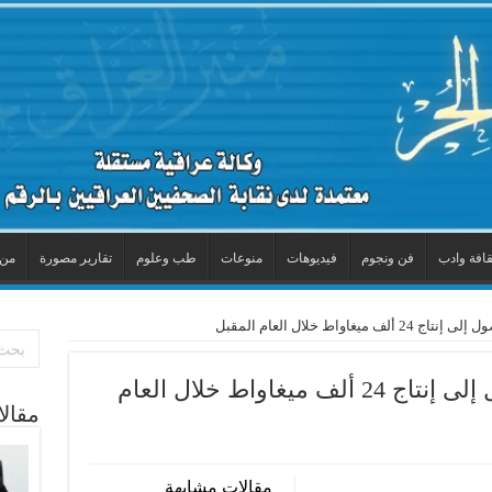
قافة وادب
فن ونجوم
فيديوهات
منوعات
طب وعلوم
تقارير مصورة
من 
يغاواط خلال العام المقبل
وزير الكهرباء : مساع للوصول إلى إنتاج 24 ألف ميغاواط خلال العام
مقال
مقالات مشابهة