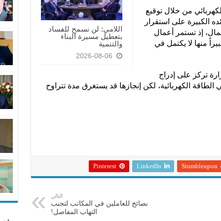
كهربائي من خلال توقيع
ده الكبيرة على استقرار
اللامي: لن نسمح للفساد
حمال، إذ تستمر أعمال
بتعطيل مسيرة البناء
راً منها لا يكتمل في
والتنمية
2026-08-06
ارة تركز على إدراج
الطاقة الكهربائية، لكن إنجازها قد يستغرق مدة تتراوح
Pinterest
LinkedIn
Stumbleupon
التالي
نصائح للعاملين في المكاتب لتجنب
التهاب المفاصل!