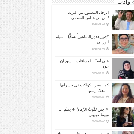
ة وادب
الرجل المصنوع من التردد
!!..رياض عباس العصمي
2026-08-06
#فِي_هَذهِ_المَتاهةِ_أَتسكَّعُ….نبيلة
الوزاني
2026-08-06
على أسنّةِ المسافات….سوزان
عون
2026-08-06
كما تسير الكواكب في حسراتها .
…نجلاء رسول
2026-08-06
❖ حِينَ يَكْذِبُ الزَّمانُ ❖ بِقَلَمِ: د.
سِيما حَقِيقِي
2026-08-06
قصيدة “معَ الوقتِ تنْسى”….أحلام