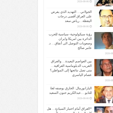
2026-08-06
الجولاني… التهديد الذي يفرض
على العراق أقصى درجات
اليقظة…رياض سعد
2026-08-06
رؤية سيكولوجية- سياسية للحرب
الدائرة بين امريكا وايران
وصعوبات التوصل الى أتفاق… د.
عامر صالح
2026-08
بين العواصم البعيدة… والعراق
القريب الدبلوماسية العراقية…
متى تصل نتائجها إلى المواطن؟
عصام الياسري
2026-08
البارانورمال: الخارق بوصفه لغةً
للتابو….عبدالكريم حنون السعيد
2026-08-06
*العراق أمام اختبار السيادة… هل