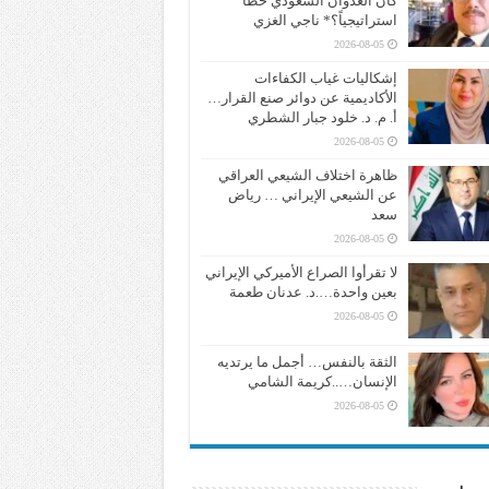
كان العدوان السعودي خطأً
استراتيجياً؟* ناجي الغزي
2026-08-05
إشكاليات غياب الكفاءات
الأكاديمية عن دوائر صنع القرار…
أ. م. د. خلود جبار الشطري
2026-08-05
ظاهرة اختلاف الشيعي العراقي
عن الشيعي الإيراني … رياض
سعد
2026-08-05
لا تقرأوا الصراع الأميركي الإيراني
بعين واحدة….د. عدنان طعمة
2026-08-05
الثقة بالنفس… أجمل ما يرتديه
الإنسان…..كريمة الشامي
2026-08-05