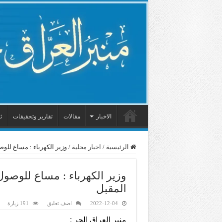
الاخبار
مقالات
تقارير وتحقيقات
ث
الرئيسية
/
اخبار محلية
/
وزير الكهرباء : مساع للوصول إلى إنتاج 24 ألف م
المقبل
2022-12-04
اضف تعليق
191 زيارة
منبر العراق الحر :