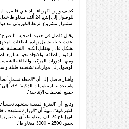
كشف وزير الكهرباء زياد علي فاضل، الي
للوصول إلى إنتاج 24 ألف ميغا
استمرار مشروع الربط الكهربائي مع دول 
وقال فاضل في حديث لصحيفة “الصباح” ال
أعدت خطة تشمل زيادة الطاقات المجهزة
بشكل عادل وتقليل الكلف التشغيلية العال
الوقود والطاقة، والاتجاه نحو مشاريع الط
ومنها الدورات المركبة والطاقة الشمسي
الوصول إلى موازنات تشغيلية قليلة واستث
وأشار فاضل إلى أن “الخطة تشمل أيضاً 
واستخدام المنظومات الذكية”، لافتاً إلى “
جميع المحطات الإنتاجية”.
وتابع، أن “الفترة المقبلة ستشهد تحسناً تد
الكهربائية”، مبيناً أن “الوزارة تستهدف خ
إلى إنتاج 24 ألف ميغاواط، أي تحقي
بحدود 2500 – 3000 ميغاواط”.