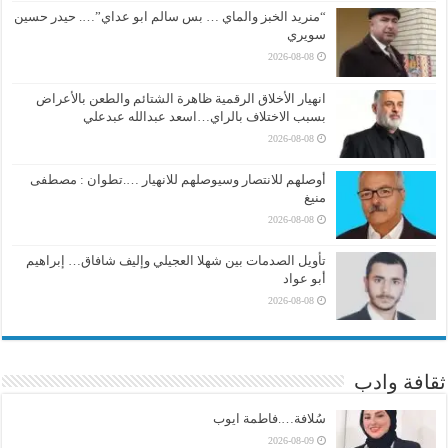
“منريد الخبز والماي … بس سالم ابو عداي”…. حيدر حسين
سويري
2026-08-08
انهيار الأخلاق الرقمية ظاهرة الشتائم والطعن بالأعراض
بسبب الاختلاف بالراي…اسعد عبدالله عبدعلي
2026-08-08
أوصلهم للانتصار وسيوصلهم للانهيار ….تطوان : مصطفى
منيغ
2026-08-08
تأويل الصدمات بين شهلا العجيلي وإليف شافاق… إبراهيم
أبو عواد
2026-08-08
ثقافة وادب
سُلافة….فاطمة ايوب
2026-08-09