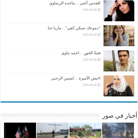
للقدس أغني….ماجده الريماوي
2026-08-08
“دموعك تسكن كفي”…ماريا حنا
2026-08-08
فتنةُ الحورِ….احمد نناوي
2026-08-08
#نبض الأميرة….لميس الرحبي
2026-08-08
أخبار في صور