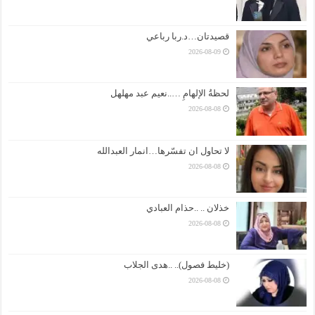
قصيدتان…د.ربا رباعي
2026-08-09
لحظةُ الإلهامِ …..نعيم عبد مهلهل
2026-08-08
لا تحاول ان تفسّرها…انمار العبدالله
2026-08-08
خذلان .. ..حذام العبادي
2026-08-08
(خليط فصول).. ..هدى الجلاب
2026-08-08