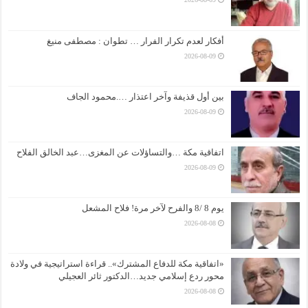
أفكار لعدم تكرار الفرار … تطوان : مصطفى منيغ
2026-08-09
بين أول قذيفة وآخر اعتذار ….محمود الجاف
2026-08-09
اتفاقية مكة …والتساؤلات عن المغزى…عبد الخالق الفلاح
2026-08-09
يوم 8 /8 والفرح لآخر مرة! فلاح المشعل
2026-08-08
«اتفاقية مكة للدفاع المشترك».. قراءة استراتيجية في ولادة
محور ردع إسلامي جديد…الدكتور ثائر العجيلي
2026-08-08