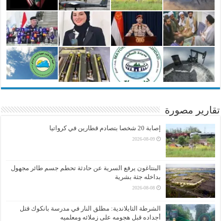
تقارير مصورة
إصابة 20 شخصا بتصادم قطارين في كرواتيا
2026-08-09
البنتاغون يرفع السرية عن حادثة تحطم جسم طائر مجهول
بداخله جثة بشرية
2026-08-08
الشرطة التايلاندية: مطلق النار في مدرسة بانكوك قتل
أجداده قبل هجومه على زملائه ومعلميه