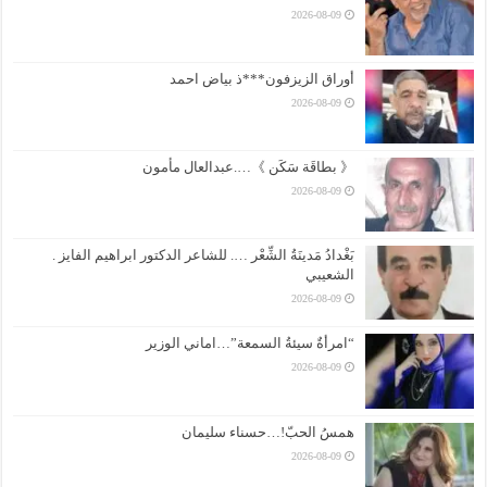
2026-08-09
أوراق الزيزفون***ذ بياض احمد
2026-08-09
《 بطاقَة سَكَن 》….عبدالعال مأمون
2026-08-09
بَغْدادُ مَدينَةُ الشِّعْر …. للشاعر الدكتور ابراهيم الفايز .
الشعيبي
2026-08-09
“امرأةٌ سيئةُ السمعة”…اماني الوزير
2026-08-09
همسُ الحبّ!…حسناء سليمان
2026-08-09