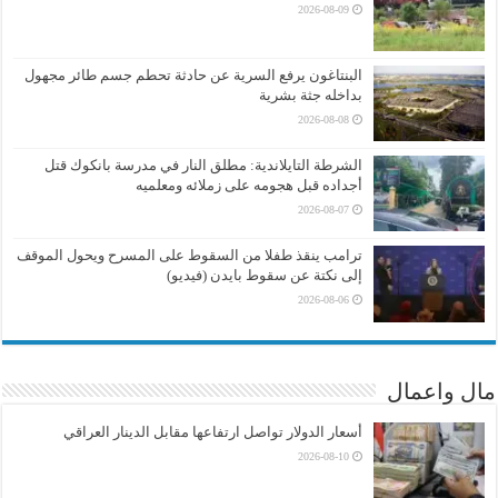
2026-08-09
البنتاغون يرفع السرية عن حادثة تحطم جسم طائر مجهول
بداخله جثة بشرية
2026-08-08
الشرطة التايلاندية: مطلق النار في مدرسة بانكوك قتل
أجداده قبل هجومه على زملائه ومعلميه
2026-08-07
ترامب ينقذ طفلا من السقوط على المسرح ويحول الموقف
إلى نكتة عن سقوط بايدن (فيديو)
2026-08-06
مال واعمال
أسعار الدولار تواصل ارتفاعها مقابل الدينار العراقي
2026-08-10