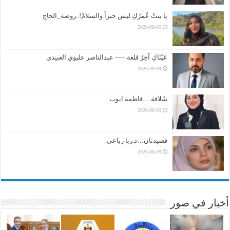
يا بنتُ عُمرُكِ ليس حبراً والسلامْ!..روضة_الحاج
2026-08-09
عَيْنَاكِ آخِرُ قلعة —– عبدالناصر عليوي العبيدي
2026-08-09
سُلافة….فاطمة ايوب
2026-08-09
قصيدتان…د.ربا رباعي
2026-08-09
أخبار في صور