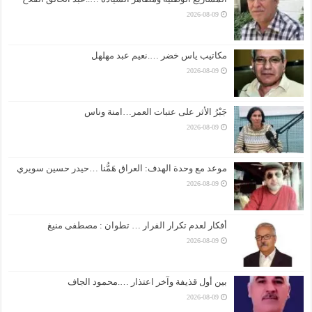
2026-08-09
مكاتيب ياس خضر ….نعيم عبد مهلهل
2026-08-09
جَبْرُ الأثر على عتبات العمر…امنة وناس
2026-08-09
موعد مع وحدة الهدف: العراق هَمُّنا …حيدر حسين سويري
2026-08-09
أفكار لعدم تكرار الفرار … تطوان : مصطفى منيغ
2026-08-09
بين أول قذيفة وآخر اعتذار ….محمود الجاف
2026-08-09