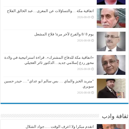
اتفاقية مكة …والتساؤلات عن المغزى…عبد الخالق الفلاح
2026-08-09
يوم 8 /8 والفرح لآخر مرة! فلاح المشعل
2026-08-08
«اتفاقية مكة للدفاع المشترك».. قراءة استراتيجية في ولادة
محور ردع إسلامي جديد…الدكتور ثائر العجيلي
2026-08-08
“منريد الخبز والماي … بس سالم ابو عداي”…. حيدر حسين
سويري
2026-08-08
ثقافة وادب
اتقدم مبكرا ولا اعرف الوقت …..جواد الشلال