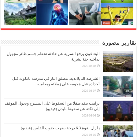
تقارير مصورة
البنتاغون يرفع السرية عن حادثة تحطم جسم طائر مجهول
بداخله جثة بشرية
2026-08-08
الشرطة التايلاندية: مطلق النار في مدرسة بانكوك قتل
أجداده قبل هجومه على زملائه ومعلميه
2026-08-07
ترامب ينقذ طفلا من السقوط على المسرح ويحول الموقف
إلى نكتة عن سقوط بايدن (فيديو)
2026-08-06
زلزال بقوة 6.3 درجة يضرب جنوب الفلبين (فيديو)
2026-08-05