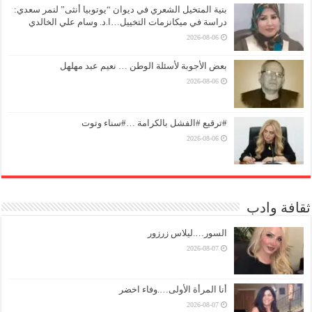
بنية المتخيل الشعري في ديوان “يوتوبيا أنثى” لنمر سعدي:
دراسة في ميكانزمات التخييل…ا.د. وسام علي الخالدي
2026-08-06
بعض الأجوبة لأسئلة الوطن … نعيم عبد مهلهل
2026-08-06
#ترقيع #الفشل بالكرامة …#سناء وتوت
2026-08-06
ثقافة وادب
السور….ليلاس زرزور
2026-08-07
أنا المرأة الأولى….وفاء اخضر
2026-08-07