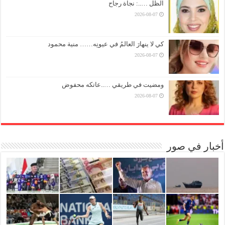
الظل …..: نجاة رجاح
2026-08-07
كي لا ينهارَ العالمُ في عيونِه…… منية محمود
2026-08-07
ومضيت في طريقي …..عاتكه محفوض
2026-08-07
أخبار في صور