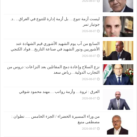
2026-08-07
ليست أزمة تنوع… بل أزمة إدارة للتنوع في العراق .. ..د.
جوتيار تمر
2026-08-07
السابع من آب يوم الشهيد الأشوري قيم الشهادة عند
الأشوريين ودور الشهيد في صناعة التاريخ…فواد الكنجي
2026-08-07
نزع السلاح وإعادة دمج المقاتلين بعد النزاعات: دروس من
التجارب الدولية…رياض سعد
2026-08-07
العرق : ثروة… وأزمة رواتب …مهند محمود شوقي
2026-08-07
من وراء المسيرة الخضراء / الجزء الخامس …. تطوان :
مصطفى منيغ
2026-08-07