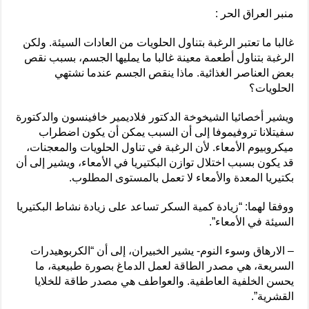
منبر العراق الحر :
غالبا ما تعتبر الرغبة بتناول الحلويات من العادات السيئة. ولكن
الرغبة بتناول أطعمة معينة غالبا ما يمليها الجسم، بسبب نقص
بعض العناصر الغذائية. ماذا ينقص الجسم عندما نشتهي
الحلويات؟
ويشير أخصائيا الشيخوخة الدكتور فلاديمير خافينسون والدكتورة
سفيتلانا تروفيموفا إلى أن السبب يمكن أن يكون اضطراب
ميكروبيوم الأمعاء. لأن الرغبة في تناول الحلويات والمعجنات،
قد يكون بسبب اختلال توازن البكتيريا في الأمعاء، ويشير إلى أن
بكتيريا المعدة والأمعاء لا تعمل بالمستوى المطلوب.
ووفقا لهما: “زيادة كمية السكر تساعد على زيادة نشاط البكتيريا
السيئة في الأمعاء”.
– الارهاق وسوء النوم- يشير الخبيران، إلى أن “الكربوهيدرات
السريعة، هي مصدر الطاقة لعمل الدماغ بصورة طبيعية، ما
يحسن الخلفية العاطفية. والعواطف هي مصدر طاقة للخلايا
القشرية”.