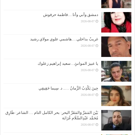
دمشق وأبي وأنا….فاطمة حرفوش
2026-08-07
غريبٌ بداخلي….هاشمي علوي مولاي رشيد
2026-08-07
يا عبيرَ الموانئِ…سعيد إبراهيم زعلوك
2026-08-07
حِينَ يَكْذِبُ الزَّمانُ ….. د. سِيما حَقِيقِي
2026-08-07
بَيْنَ المَمَرِّ وَالمَقَرِّ البحر: بحر الكامل التام … الشاعر: طَارِق
مُحَمَّد عَبْدِالسَّلَام غُرَابَة
2026-08-07