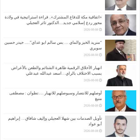
«اتفاقية مكة للدفاع المشترك».. قراءة استراتيجية في ولادة
محور ردع إسلامي جديد…الدكتور ثائر العجيلي
2026-08-08
“منريد الخبز والماي … بس سالم ابو عداي”…. حيدر حسين
سويري
2026-08-08
انهيار الأخلاق الرقمية ظاهرة الشتائم والطعن بالأعراض
بسبب الاختلاف بالراي…اسعد عبدالله عبدعلي
2026-08-08
أوصلهم للانتصار وسيوصلهم للانهيار ….تطوان : مصطفى
منيغ
2026-08-08
تأويل الصدمات بين شهلا العجيلي وإليف شافاق… إبراهيم
أبو عواد
2026-08-08