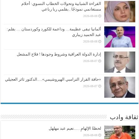
القراءة الشبابية وتحولات الخطاب النسوي: أحلام
مستغانمي نموذجًا ..بقلمي ربا رباعي
2026-08-08
ألمانيا تبقى عظيمة… وداعمة للكورد وكوردستان … بقلم:
عبد الحميد زيباري
2026-08-08
إدارة الدولة العراقية وشروط وجودها ! فلاح المشعل
2026-08-07
«حافة القرار الترامبي الهيروشيمي»….الدكتور ثائر العجيلي
2026-08-07
ثقافة وادب
لحظةُ الإلهامِ …..نعيم عبد مهلهل
2026-08-08