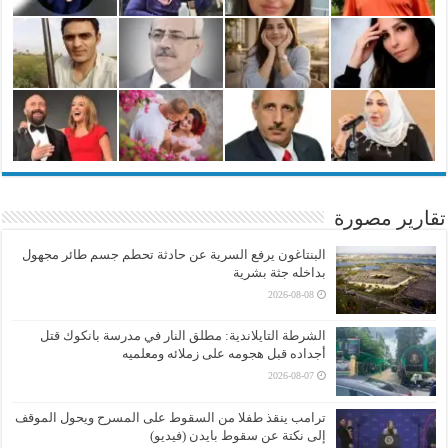
تقارير مصورة
البنتاغون يرفع السرية عن حادثة تحطم جسم طائر مجهول
بداخله جثة بشرية
2026-08-08
الشرطة التايلاندية: مطلق النار في مدرسة بانكوك قتل
أجداده قبل هجومه على زملائه ومعلميه
2026-08-07
ترامب ينقذ طفلا من السقوط على المسرح ويحول الموقف
إلى نكتة عن سقوط بايدن (فيديو)