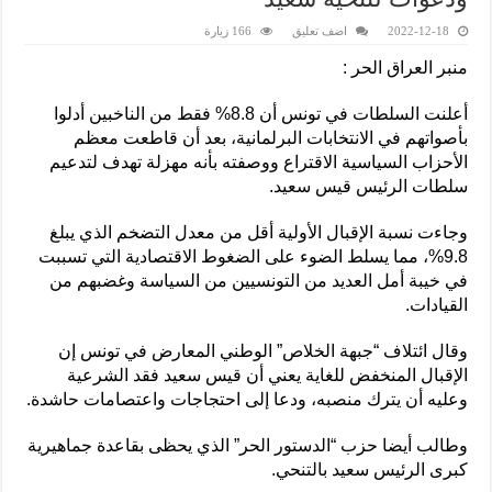
2022-12-18
اضف تعليق
166 زيارة
منبر العراق الحر :
أعلنت السلطات في تونس أن 8.8% فقط من الناخبين أدلوا
بأصواتهم في الانتخابات البرلمانية، بعد أن قاطعت معظم
الأحزاب السياسية الاقتراع ووصفته بأنه مهزلة تهدف لتدعيم
سلطات الرئيس قيس سعيد.
وجاءت نسبة الإقبال الأولية أقل من معدل التضخم الذي يبلغ
9.8%، مما يسلط الضوء على الضغوط الاقتصادية التي تسببت
في خيبة أمل العديد من التونسيين من السياسة وغضبهم من
القيادات.
وقال ائتلاف “جبهة الخلاص” الوطني المعارض في تونس إن
الإقبال المنخفض للغاية يعني أن قيس سعيد فقد الشرعية
وعليه أن يترك منصبه، ودعا إلى احتجاجات واعتصامات حاشدة.
وطالب أيضا حزب “الدستور الحر” الذي يحظى بقاعدة جماهيرية
كبرى الرئيس سعيد بالتنحي.