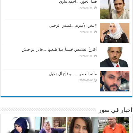
فتنةُ الحورِ….احمد نناوي
2026-08-08
#نبض الأميرة….لميس الرحبي
2026-08-08
أقارعُ الشمسَ حُسناً عندَ طلعتها….فايز ابو جيش
2026-08-08
مأتم العطر……وضاح آل دخيل
2026-08-08
أخبار في صور