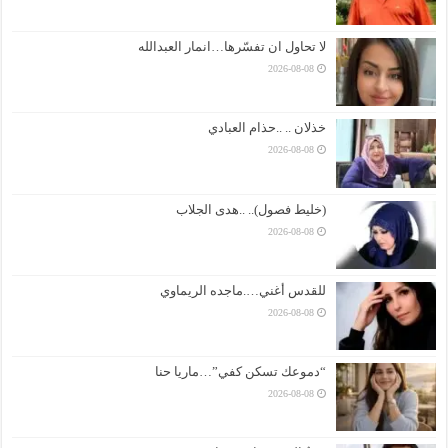
لا تحاول ان تفسّرها…انمار العبدالله
2026-08-08
خذلان .. ..حذام العبادي
2026-08-08
(خليط فصول).. ..هدى الجلاب
2026-08-08
للقدس أغني….ماجده الريماوي
2026-08-08
“دموعك تسكن كفي”…ماريا حنا
2026-08-08