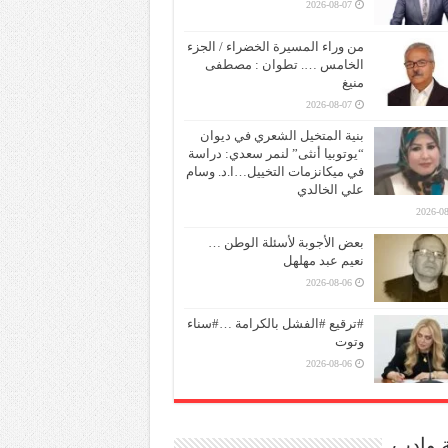
2026-08-07
من وراء المسيرة الخضراء / الجزء
الخامس …. تطوان : مصطفى
منيغ
2026-08-07
بنية المتخيل الشعري في ديوان
“يوتوبيا أنثى” لنمر سعدي: دراسة
في ميكانزمات التخييل…ا.د. وسام
علي الخالدي
2026-08
بعض الأجوبة لأسئلة الوطن …
نعيم عبد مهلهل
2026-08-06
#ترقيع #الفشل بالكرامة …#سناء
وتوت
2026-08-06
ة وادب