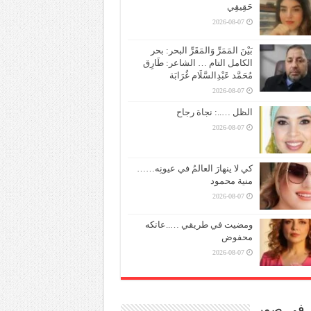
حَقِيقِي
2026-08-07
بَيْنَ المَمَرِّ وَالمَقَرِّ البحر: بحر
الكامل التام … الشاعر: طَارِق
مُحَمَّد عَبْدِالسَّلَام غُرَابَة
2026-08-07
الظل …..: نجاة رجاح
2026-08-07
كي لا ينهارَ العالمُ في عيونِه……
منية محمود
2026-08-07
ومضيت في طريقي …..عاتكه
محفوض
2026-08-07
ر في صور