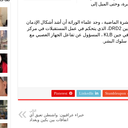
رة، وحتى الميل إلى
رة الماضية ، وجد علماء الوراثة أن أشد أشكال الإدمان
على الكحول ترتبط بطفرات معيّنة في جين DRD2، الذي يتحكم في عمل المستقبلات في مركز
المتعة بالدماغ. ويسبب بعض المتغيرات في جين KLB ، المسؤول عن تفاعل الجهاز العصبي مع
 سلوك البشر.
Pinterest
LinkedIn
Stumbleupon
التالي
خبراء عراقيون: واشنطن تعيق أي
اتفاقات بين بكين وبغداد