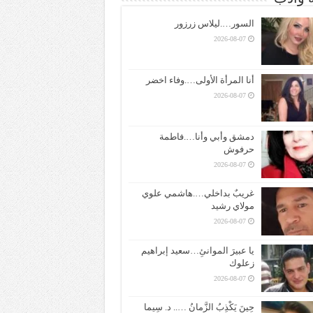
السور….ليلاس زرزور
2026-08-07
أنا المرأة الأولى….وفاء اخضر
2026-08-07
دمشق وأبي وأنا….فاطمة
حرفوش
2026-08-07
غريبٌ بداخلي….هاشمي علوي
مولاي رشيد
2026-08-07
يا عبيرَ الموانئِ…سعيد إبراهيم
زعلوك
2026-08-07
حِينَ يَكْذِبُ الزَّمانُ ….. د. سِيما