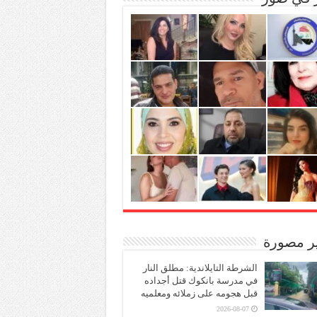
ير مصورة
الشرطة التايلاندية: مطلق النار
في مدرسة بانكوك قتل أجداده
قبل هجومه على زملائه ومعلميه
2026-08-07