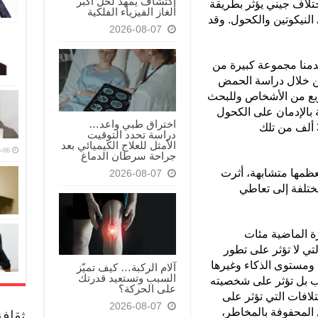
اكتشاف يمهد لحل أكبر
بالتعرف على 3.8 ألف اختلاف جيني يؤثر بطريقة
ألغاز الفيزياء الفلكية
النيكوتين والكحول. وقد
2026-08-07
دمنا مجموعة كبيرة من
 من خلال دراسة الحمض
ربع من الأشخاص وللبحث
 بالإدمان على الكحول
اختراق طبي واعد…
والنيكوتين. وتمكّنا من تحديد أكثر من 3.8 ألف من تلك
دراسة تحدد التوقيت
الأمثل للعلاج الكيميائي بعد
-06
جراحة سرطان الدماغ
عظمها متشابهة، أثرت
2026-08-07
ختلفة إلى تعاطي
رة الماضية مئات
تي لا تؤثر على تطور
ن ومستوى الذكاء وغيرها
آلام الركبة… كيف تميّز
السبب وتستعيد قدرتك
 بل تؤثر على شخصيته
على الحركة؟
تلافات التي تؤثر على
2026-08-07
ل المحفوفة بالمخاطر،
ثقاف