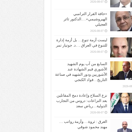
2026-08-07
«حافة القرار الترامبي
الهيروشيمي»….الدكتور ثائر
العجيلي
2026-08-07
ليست أزمة تنوع… بل أزمة إدارة
للتنوع في العراق .. ..د. جوتيار تمر
2026-08-07
السابع من آب يوم الشهيد
الأشوري قيم الشهادة عند
الأشوريين ودور الشهيد في صناعة
التاريخ…فواد الكنجي
2026-08
نزع السلاح وإعادة دمج المقاتلين
بعد النزاعات: دروس من التجارب
الدولية…رياض سعد
2026-08-07
العرق : ثروة… وأزمة رواتب …
مهند محمود شوقي