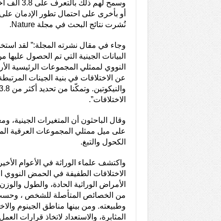
وسمح لهم ذلك 
أو بأخرى على احتمال تطور الإدمان على 
نُشرت نتائج البحث في مجلة Nature.
وجاء في مقال نشرته المجلة:” لقد استخ
البيانات الجينية التي تم الحصول عليها
النووي لممثلي المجموعات الرئيسية الأ
عن الاختلافات في بنية الجينات المرتبطة
الاختلافات”.
وقال الباحثون أن المتغيرات الجينية، وم
على ميل ممثلي المجموعات العرقية الم
الكحول والتبغ.
واكتشف علماء الوراثة في الأعوام الأخي
الاختلافات الطفيفة في الحمض النووي ال
الأمراض الوراثية الحادة، والطول والوز
من الخصائص المتأصلة للشخص ، وحسب
وطبيعته. ومن بينها مناطق الجينوم والاخ
المثابرة، والاستعداد لاتخاذ قرارات العم