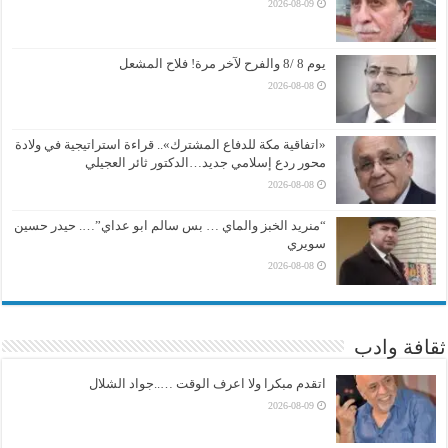
2026-08-09
يوم 8 /8 والفرح لآخر مرة! فلاح المشعل
2026-08-08
«اتفاقية مكة للدفاع المشترك».. قراءة استراتيجية في ولادة
محور ردع إسلامي جديد…الدكتور ثائر العجيلي
2026-08-08
“منريد الخبز والماي … بس سالم ابو عداي”…. حيدر حسين
سويري
2026-08-08
ثقافة وادب
اتقدم مبكرا ولا اعرف الوقت …..جواد الشلال
2026-08-09