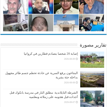
تقارير مصورة
إصابة 20 شخصا بتصادم قطارين في كرواتيا
2026-08-09
البنتاغون يرفع السرية عن حادثة تحطم جسم طائر مجهول
بداخله جثة بشرية
2026-08-08
الشرطة التايلاندية: مطلق النار في مدرسة بانكوك قتل
أجداده قبل هجومه على زملائه ومعلميه
2026-08-07