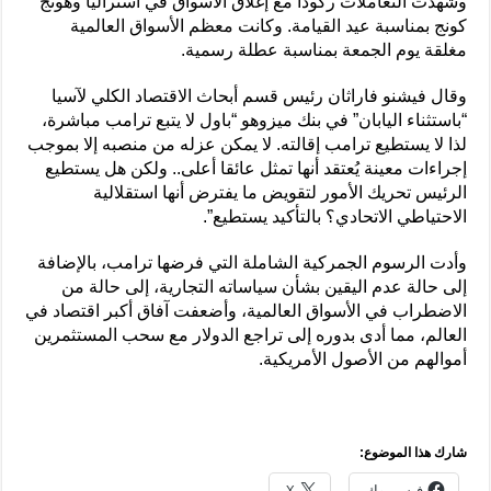
وشهدت التعاملات ركودا مع إغلاق الأسواق في أستراليا وهونج
كونج بمناسبة عيد القيامة. وكانت معظم الأسواق العالمية
مغلقة يوم الجمعة بمناسبة عطلة رسمية.
وقال فيشنو فاراثان رئيس قسم أبحاث الاقتصاد الكلي لآسيا
“باستثناء اليابان” في بنك ميزوهو “باول لا يتبع ترامب مباشرة،
لذا لا يستطيع ترامب إقالته. لا يمكن عزله من منصبه إلا بموجب
إجراءات معينة يُعتقد أنها تمثل عائقا أعلى.. ولكن هل يستطيع
الرئيس تحريك الأمور لتقويض ما يفترض أنها استقلالية
الاحتياطي الاتحادي؟ بالتأكيد يستطيع”.
وأدت الرسوم الجمركية الشاملة التي فرضها ترامب، بالإضافة
إلى حالة عدم اليقين بشأن سياساته التجارية، إلى حالة من
الاضطراب في الأسواق العالمية، وأضعفت آفاق أكبر اقتصاد في
العالم، مما أدى بدوره إلى تراجع الدولار مع سحب المستثمرين
أموالهم من الأصول الأمريكية.
شارك هذا الموضوع:
فيس بوك
X