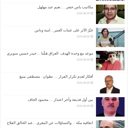
مكاتيب ياس خضر ….نعيم عبد مهلهل
2026-08-09
جَبْرُ الأثر على عتبات العمر…امنة وناس
2026-08-09
موعد مع وحدة الهدف: العراق هَمُّنا …حيدر حسين سويري
2026-08-09
أفكار لعدم تكرار الفرار … تطوان : مصطفى منيغ
2026-08-09
بين أول قذيفة وآخر اعتذار ….محمود الجاف
2026-08-09
اتفاقية مكة …والتساؤلات عن المغزى…عبد الخالق الفلاح