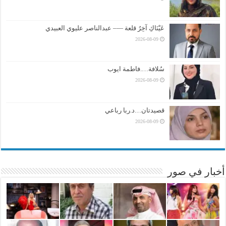
عَيْنَاكِ آخِرُ قلعة —– عبدالناصر عليوي العبيدي
2026-08-09
سُلافة….فاطمة ايوب
2026-08-09
قصيدتان…د.ربا رباعي
2026-08-09
أخبار في صور