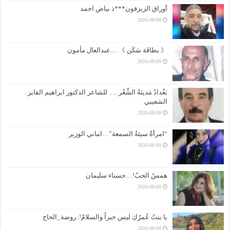
أوراق الزيزفون***ذ بياض احمد
2026-08-09
《 بطاقَة سَكَن 》….عبدالعال مأمون
2026-08-09
بَغْدادُ مَدينَةُ الشِّعْر …. للشاعر الدكتور ابراهيم الفايز .
الشعيبي
2026-08-09
“امرأةٌ سيئةُ السمعة”…اماني الوزير
2026-08-09
همسُ الحبّ!…حسناء سليمان
2026-08-09
يا بنتُ عُمرُكِ ليس حبراً والسلامْ!..روضة_الحاج
2026-08-09