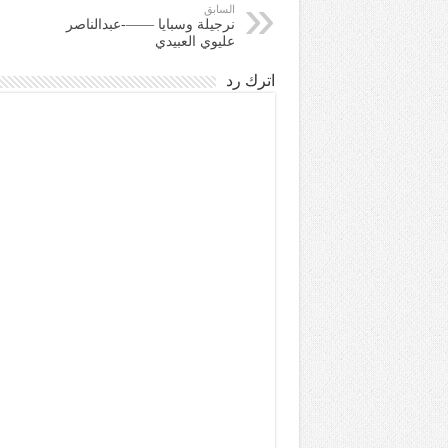
السابق
نرجيلة وسبايا ——-عبدالناصر
عليوي العبيدي
اترك رد