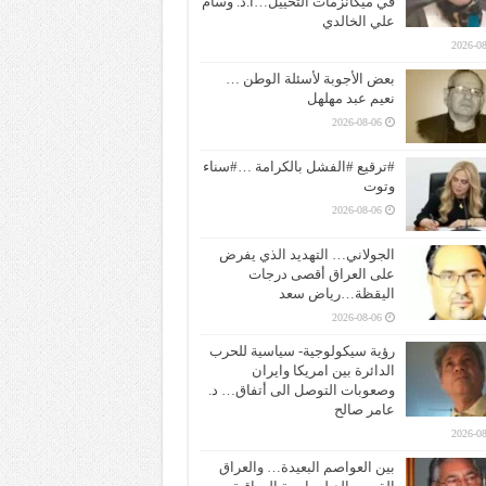
في ميكانزمات التخييل…ا.د. وسام
علي الخالدي
2026-08
بعض الأجوبة لأسئلة الوطن …
نعيم عبد مهلهل
2026-08-06
#ترقيع #الفشل بالكرامة …#سناء
وتوت
2026-08-06
الجولاني… التهديد الذي يفرض
على العراق أقصى درجات
اليقظة…رياض سعد
2026-08-06
رؤية سيكولوجية- سياسية للحرب
الدائرة بين امريكا وايران
وصعوبات التوصل الى أتفاق… د.
عامر صالح
2026-08
بين العواصم البعيدة… والعراق