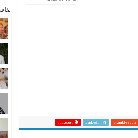
ثقاف
Pinterest
LinkedIn
Stumbleupon