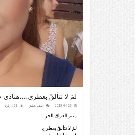
لمَ لا تتألقُ بعطري….هنادي 
2025-04-26
اضف تعليق
131 زيارة
منبر العراق الحر :
لمَ لا تتألقُ بعطري
في معابدِ الهوى