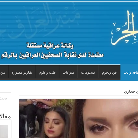
افة وادب
فن ونجوم
فيديوهات
منوعات
طب وعلوم
تقارير مصورة
من 
دي حجازي
مقال