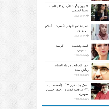
❖ حِينَ يَكْذِبُ الزَّمانُ ❖ بِقَلَمِ: د.
سِيما حَقِيقِي
2026-08-06
قصيدة “معَ الوقتِ تنْسى”….أحلام
بن دريهم
2026-08-06
غيمة وقصيدة ____ كريمة
الحسيني
2026-08-06
جمر الغواية.. و رماد الخيانة …
رياض سعد
2026-08-06
بغضُ مِنْ ذكرى ٣ آب (أغسطس)
٢٠٢٦.. قصة قصيرة…حيدر حسين
سويري
2026-08-06