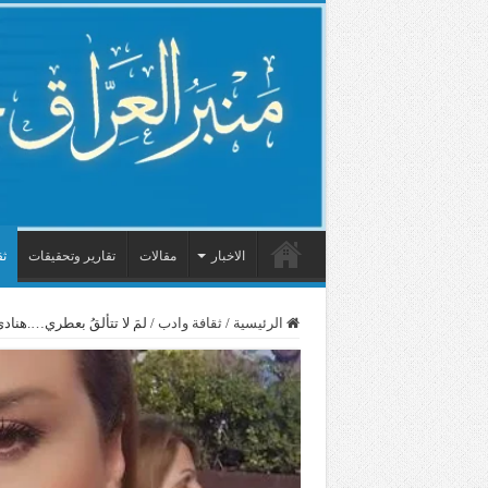
الاخبار
مقالات
تقارير وتحقيقات
ثق
الرئيسية
/
ثقافة وادب
/
لمَ لا تتألقُ بعطري….هنا