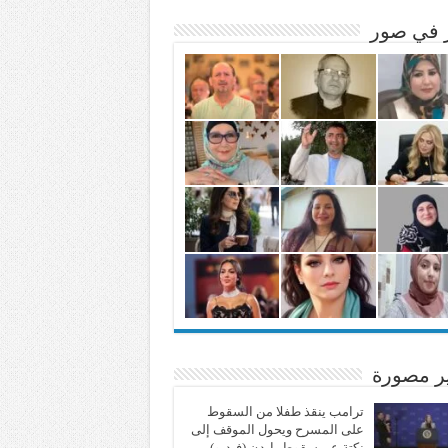
ر في صور
ير مصورة
ترامب ينقذ طفلا من السقوط
على المسرح ويحول الموقف إلى
نكتة عن سقوط بايدن (فيديو)