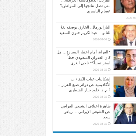
القريب الدبلوماسية العراقية…
متى تصل نتائجها إلى المواطن؟
عصام الياسري
2026-08
البارانورمال: الخارق بوصفه لغةً
للتابو….عبدالكريم حنون السعيد
2026-08-06
*العراق أمام اختبار السيادة… هل
كان العدوان السعودي خطأً
استراتيجياً؟* ناجي الغزي
2026-08-05
إشكاليات غياب الكفاءات
الأكاديمية عن دوائر صنع القرار…
أ. م. د. خلود جبار الشطري
2026-08-05
ظاهرة اختلاف الشيعي العراقي
عن الشيعي الإيراني … رياض
سعد
2026-08-05