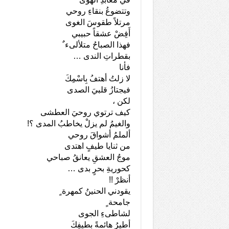
وتتضوعُ بنقاءِ روحي
مرتلاً طقوسَ الغوى
أَفِضْ عشقاً حبيبي
فهذا الصباحُ متلألىء ٌ
بقطراتِ الندى …
فأنا
لا زلتُ أهتفُ بِاسْمِكَ
فيجتازُ قلبيَ الصدى
لكن ،
كيف ترتوي روحيَ العطشى
والغيمُ لم يزلْ يخاطبُ المدى ؟!
ألملمُ أشواقَ روحي
من ثنايا طيفٍ اهتدى
موجُ العشقِ يعانقُ صباحي
كحوريةِ بحرٍ بدى …
أنظرْ !!
يقودني الحنينُ كمهرة ٍ
جامحة ٍ
لشاطىءِ الجوى
أطيرُ هائمةً بطيفِكَ