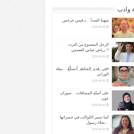
ة وادب
شهيةُ الصدأ….د.قيس جرجس
2026-08-06
الرجل المصنوع من التردد
!!..رياض عباس العصمي
2026-08-06
#فِي_هَذهِ_المَتاهةِ_أَتسكَّعُ….نبيلة
الوزاني
2026-08-06
على أسنّةِ المسافات….سوزان
عون
2026-08-06
كما تسير الكواكب في حسراتها .
…نجلاء رسول
2026-08-06