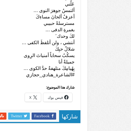
عَلّني
ألتمسُ جوهرَ النوى …
أعزفُ ألحانَ مساءِكَ
مسترسلةً حبيبي
بغمرةِ الدفى …
لكَ وحدك َ
أنتشي ، ولن أتلفظَ الكفى …
شلالُ حبِكَ
يسكُبُ سحاباً أمنياتَ الرِوى
جميلةٌ أنا
بِهُيامِكَ متلهفةٌ حدَّ الكوى …
#الشاعرة_هنادي_حجازي
شارك هذا الموضوع:
فيس بوك
X
Twitter
Facebook
شاركها