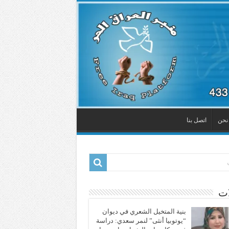
نحن
اتصل بنا
ات
بنية المتخيل الشعري في ديوان
“يوتوبيا أنثى” لنمر سعدي: دراسة