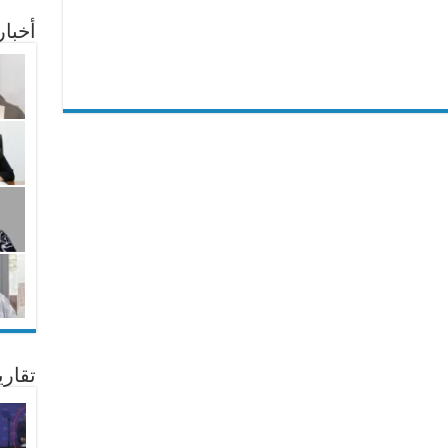
أخبا
تقار