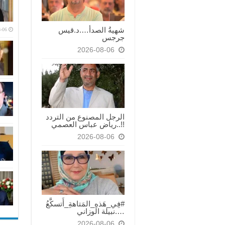
شهيةُ الصدأ….د.قيس
-06
جرجس
2026-08-06
الرجل المصنوع من التردد
!!..رياض عباس العصمي
2026-08-06
#فِي_هَذهِ_المَتاهةِ_أَتسكَّعُ
….نبيلة الوزاني
2026-08-06