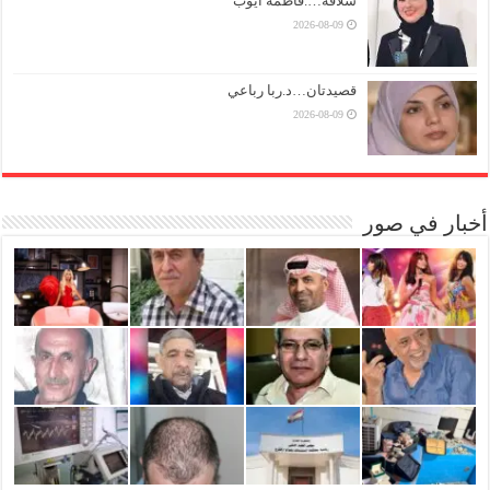
سُلافة….فاطمة ايوب
2026-08-09
قصيدتان…د.ربا رباعي
2026-08-09
أخبار في صور