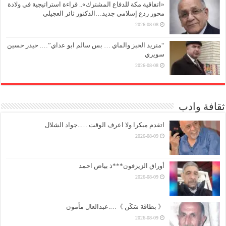
«اتفاقية مكة للدفاع المشترك».. قراءة استراتيجية في ولادة
محور ردع إسلامي جديد…الدكتور ثائر العجيلي
2026-08-08
“منريد الخبز والماي … بس سالم ابو عداي”…. حيدر حسين
سويري
2026-08-08
ثقافة وادب
اتقدم مبكرا ولا اعرف الوقت …..جواد الشلال
2026-08-09
أوراق الزيزفون***ذ بياض احمد
2026-08-09
《 بطاقَة سَكَن 》….عبدالعال مأمون
2026-08-09