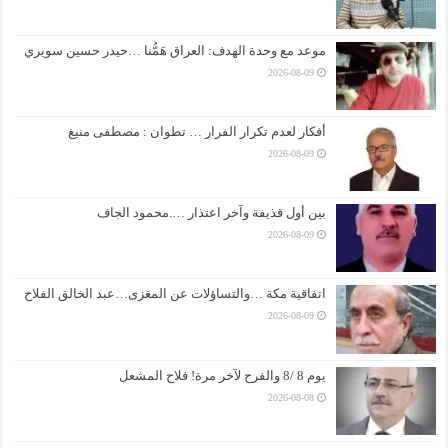
موعد مع وحدة الهدف: العراق هَمُّنا …حيدر حسين سويري
2026-08-09
أفكار لعدم تكرار الفرار … تطوان : مصطفى منيغ
2026-08-09
بين أول قذيفة وآخر اعتذار ….محمود الجاف
2026-08-09
اتفاقية مكة …والتساؤلات عن المغزى…عبد الخالق الفلاح
2026-08-09
يوم 8 /8 والفرح لآخر مرة! فلاح المشعل
2026-08-08