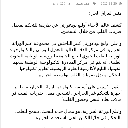
2022-12-20
اضف تعليق
223 زيارة
منبر العراق الحر :
كشف عالم الأحياء أوليغ بودغورني عن طريقة للتحكم بمعدل
ضربات القلب من خلال التسخين.
واعلن أوليغ بودغورني كبير الباحثين في مجموعة علم الوراثة
الحرارية في مركز الدقة العالية للتعديل الوراثي والتكنولوجيات
الوراثية للطب الحيوي التابع للجامعة الروسية الوطنية للبحوث
الطبية، أنه يتم في مركز المبادرة التكنولوجية الوطنية بمعهد
الكيمياء التابع لأكاديمية العلوم الروسية، تطوير تكنولوجيا
للتحكم بمعدل ضربات القلب بواسطة الحرارة.
ويقول: “سيتم على أساس تكنولوجيا الوراثة الحرارية، تطوير
أجهزة للتحكم غير الجراحي، لتصحيح معدل ضربات القلب في
حالات بطء النبض وقصور القلب”.
وعلم الوراثة الحرارية، هو مجال جديد للبحث، يسمح للعلماء
بالتحكم في خلايا الكائن الحي باستخدام الحرارة.