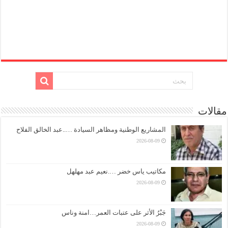
مقالات
المشاريع الوطنية ومظاهر السيادة …..عبد الخالق الفلاح
2026-08-09
مكاتيب ياس خضر ….نعيم عبد مهلهل
2026-08-09
جَبْرُ الأثر على عتبات العمر…امنة وناس
2026-08-09