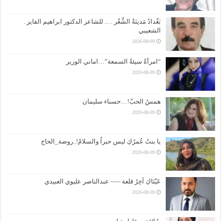
بَغْدادُ مَدينَةُ الشِّعْر …. للشاعر الدكتور ابراهيم الفايز .
الشعيبي
2026-08-09
“امرأةٌ سيئةُ السمعة”…اماني الوزير
2026-08-09
همسُ الحبّ!…حسناء سليمان
2026-08-09
يا بنتُ عُمرُكِ ليس حبراً والسلامْ!..روضة_الحاج
2026-08-09
عَيْنَاكِ آخِرُ قلعة —– عبدالناصر عليوي العبيدي
2026-08-09