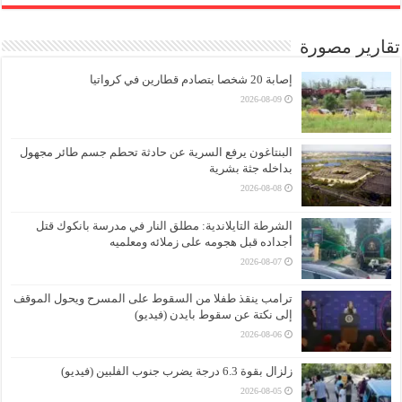
تقارير مصورة
إصابة 20 شخصا بتصادم قطارين في كرواتيا
2026-08-09
البنتاغون يرفع السرية عن حادثة تحطم جسم طائر مجهول
بداخله جثة بشرية
2026-08-08
الشرطة التايلاندية: مطلق النار في مدرسة بانكوك قتل
أجداده قبل هجومه على زملائه ومعلميه
2026-08-07
ترامب ينقذ طفلا من السقوط على المسرح ويحول الموقف
إلى نكتة عن سقوط بايدن (فيديو)
2026-08-06
زلزال بقوة 6.3 درجة يضرب جنوب الفلبين (فيديو)
2026-08-05