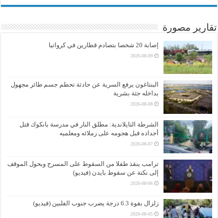
تقارير مصورة
إصابة 20 شخصا بتصادم قطارين في كرواتيا
2026-08-09
البنتاغون يرفع السرية عن حادثة تحطم جسم طائر مجهول
بداخله جثة بشرية
2026-08-08
الشرطة التايلاندية: مطلق النار في مدرسة بانكوك قتل
أجداده قبل هجومه على زملائه ومعلميه
2026-08-07
ترامب ينقذ طفلا من السقوط على المسرح ويحول الموقف
إلى نكتة عن سقوط بايدن (فيديو)
2026-08-06
زلزال بقوة 6.3 درجة يضرب جنوب الفلبين (فيديو)
2026-08-05