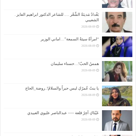
بَغْدادُ مَدينَةُ الشِّعْر …. للشاعر الدكتور ابراهيم الفايز .
الشعيبي
2026-08-09
“امرأةٌ سيئةُ السمعة”…اماني الوزير
2026-08-09
همسُ الحبّ!…حسناء سليمان
2026-08-09
يا بنتُ عُمرُكِ ليس حبراً والسلامْ!..روضة_الحاج
2026-08-09
عَيْنَاكِ آخِرُ قلعة —– عبدالناصر عليوي العبيدي
2026-08-09