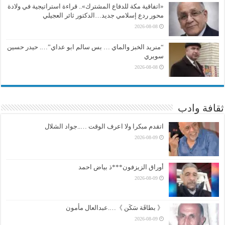
«اتفاقية مكة للدفاع المشترك».. قراءة استراتيجية في ولادة
محور ردع إسلامي جديد…الدكتور ثائر العجيلي
2026-08-08
“منريد الخبز والماي … بس سالم ابو عداي”…. حيدر حسين
سويري
2026-08-08
ثقافة وادب
اتقدم مبكرا ولا اعرف الوقت …..جواد الشلال
2026-08-09
أوراق الزيزفون***ذ بياض احمد
2026-08-09
《 بطاقَة سَكَن 》….عبدالعال مأمون
2026-08-09