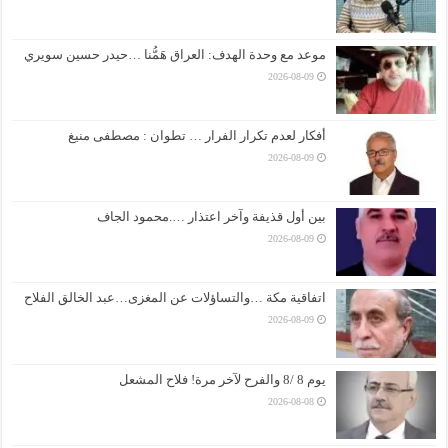
موعد مع وحدة الهدف: العراق هَمُّنا …حيدر حسين سويري
2026-08-09
أفكار لعدم تكرار الفرار … تطوان : مصطفى منيغ
2026-08-09
بين أول قذيفة وآخر اعتذار ….محمود الجاف
2026-08-09
اتفاقية مكة …والتساؤلات عن المغزى…عبد الخالق الفلاح
2026-08-09
يوم 8 /8 والفرح لآخر مرة! فلاح المشعل
2026-08-08