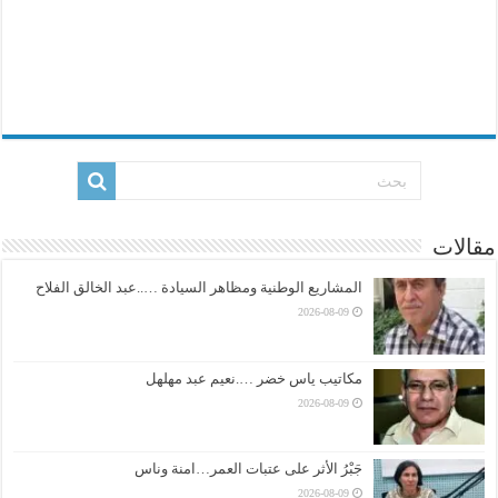
مقالات
المشاريع الوطنية ومظاهر السيادة …..عبد الخالق الفلاح
2026-08-09
مكاتيب ياس خضر ….نعيم عبد مهلهل
2026-08-09
جَبْرُ الأثر على عتبات العمر…امنة وناس
2026-08-09