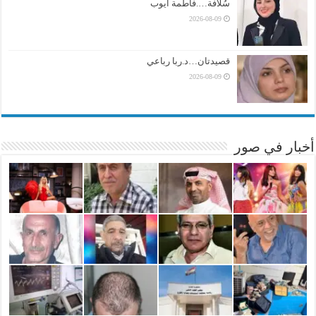
سُلافة….فاطمة ايوب
2026-08-09
قصيدتان…د.ربا رباعي
2026-08-09
أخبار في صور