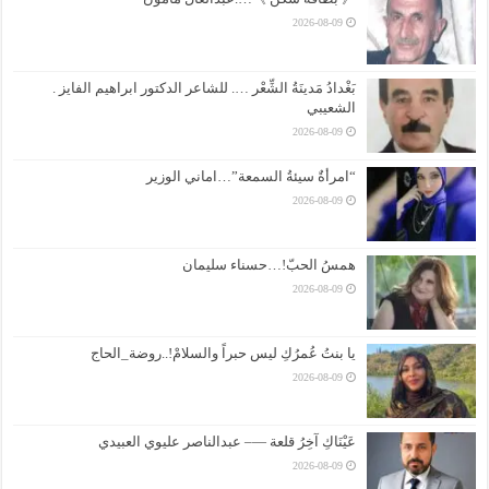
2026-08-09
بَغْدادُ مَدينَةُ الشِّعْر …. للشاعر الدكتور ابراهيم الفايز .
الشعيبي
2026-08-09
“امرأةٌ سيئةُ السمعة”…اماني الوزير
2026-08-09
همسُ الحبّ!…حسناء سليمان
2026-08-09
يا بنتُ عُمرُكِ ليس حبراً والسلامْ!..روضة_الحاج
2026-08-09
عَيْنَاكِ آخِرُ قلعة —– عبدالناصر عليوي العبيدي
2026-08-09