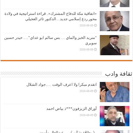
«اتفاقية مكة للدفاع المشترك».. قراءة استراتيجية في ولادة
محور ردع إسلامي جديد…الدكتور ثائر العجيلي
2026-08-08
“منريد الخبز والماي … بس سالم ابو عداي”…. حيدر حسين
سويري
2026-08-08
ثقافة وادب
اتقدم مبكرا ولا اعرف الوقت …..جواد الشلال
2026-08-09
أوراق الزيزفون***ذ بياض احمد
2026-08-09
《 بطاقَة سَكَن 》….عبدالعال مأمون