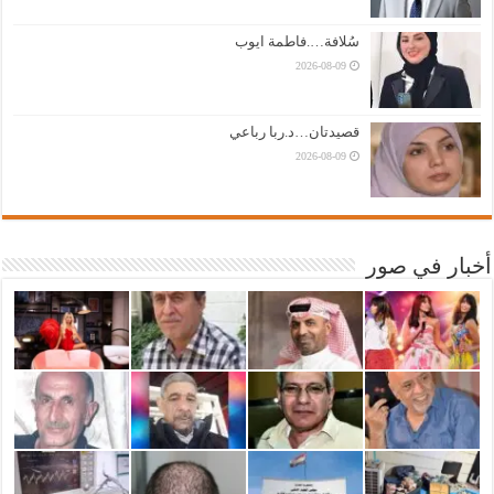
سُلافة….فاطمة ايوب
2026-08-09
قصيدتان…د.ربا رباعي
2026-08-09
أخبار في صور