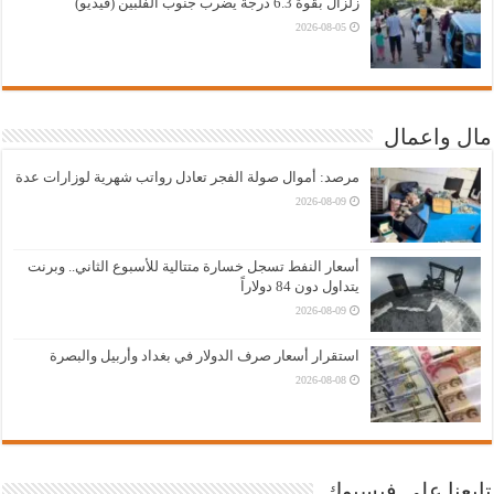
زلزال بقوة 6.3 درجة يضرب جنوب الفلبين (فيديو)
2026-08-05
مال واعمال
مرصد: أموال صولة الفجر تعادل رواتب شهرية لوزارات عدة
2026-08-09
أسعار النفط تسجل خسارة متتالية للأسبوع الثاني.. وبرنت
يتداول دون 84 دولاراً
2026-08-09
استقرار أسعار صرف الدولار في بغداد وأربيل والبصرة
2026-08-08
تابعنا على فيسبوك