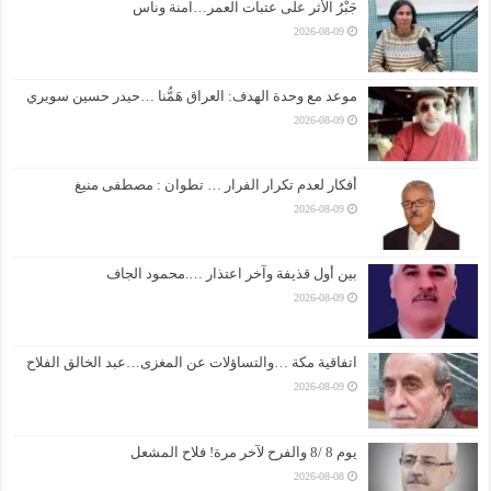
جَبْرُ الأثر على عتبات العمر…امنة وناس
2026-08-09
موعد مع وحدة الهدف: العراق هَمُّنا …حيدر حسين سويري
2026-08-09
أفكار لعدم تكرار الفرار … تطوان : مصطفى منيغ
2026-08-09
بين أول قذيفة وآخر اعتذار ….محمود الجاف
2026-08-09
اتفاقية مكة …والتساؤلات عن المغزى…عبد الخالق الفلاح
2026-08-09
يوم 8 /8 والفرح لآخر مرة! فلاح المشعل
2026-08-08