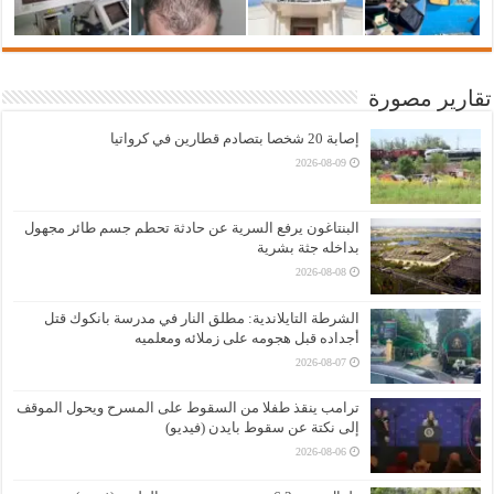
تقارير مصورة
إصابة 20 شخصا بتصادم قطارين في كرواتيا
2026-08-09
البنتاغون يرفع السرية عن حادثة تحطم جسم طائر مجهول
بداخله جثة بشرية
2026-08-08
الشرطة التايلاندية: مطلق النار في مدرسة بانكوك قتل
أجداده قبل هجومه على زملائه ومعلميه
2026-08-07
ترامب ينقذ طفلا من السقوط على المسرح ويحول الموقف
إلى نكتة عن سقوط بايدن (فيديو)
2026-08-06