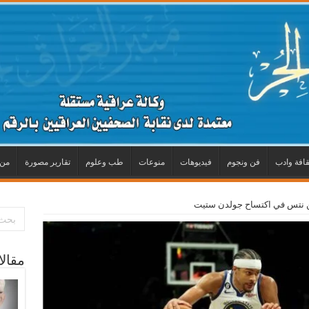
قافة وادب
فن ونجوم
فيديوهات
منوعات
طب وعلوم
تقارير مصورة
من 
ين نتس في اكتساح جولدن ستيت
مقال