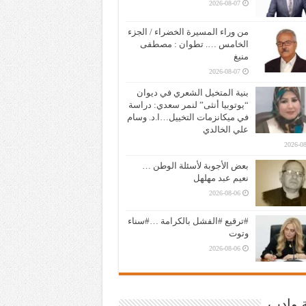
2026-08-07
من وراء المسيرة الخضراء / الجزء
الخامس …. تطوان : مصطفى
منيغ
2026-08-07
بنية المتخيل الشعري في ديوان
“يوتوبيا أنثى” لنمر سعدي: دراسة
في ميكانزمات التخييل…ا.د. وسام
علي الخالدي
2026-08
بعض الأجوبة لأسئلة الوطن …
نعيم عبد مهلهل
2026-08-06
#ترقيع #الفشل بالكرامة …#سناء
وتوت
2026-08-06
ة وادب