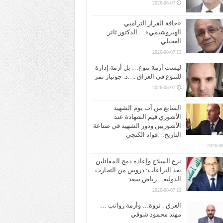
2026-08-07
«حافة القرار الترامبي
الهيروشيمي»….الدكتور ثائر
العجيلي
2026-08-07
ليست أزمة تنوع… بل أزمة إدارة
للتنوع في العراق .. ..د. جوتيار تمر
2026-08-07
السابع من آب يوم الشهيد
الأشوري قيم الشهادة عند
الأشوريين ودور الشهيد في صناعة
التاريخ…فواد الكنجي
2026-08
نزع السلاح وإعادة دمج المقاتلين
بعد النزاعات: دروس من التجارب
الدولية…رياض سعد
2026-08-07
العرق : ثروة… وأزمة رواتب …
مهند محمود شوقي