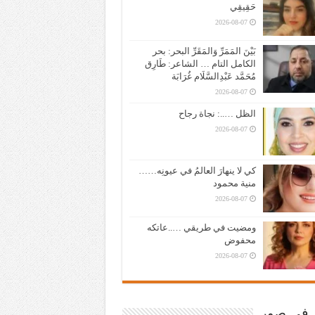
حَقِيقِي
2026-08-07
بَيْنَ المَمَرِّ وَالمَقَرِّ البحر: بحر
الكامل التام … الشاعر: طَارِق
مُحَمَّد عَبْدِالسَّلَام غُرَابَة
2026-08-07
الظل …..: نجاة رجاح
2026-08-07
كي لا ينهارَ العالمُ في عيونِه……
منية محمود
2026-08-07
ومضيت في طريقي …..عاتكه
محفوض
2026-08-07
ر في صور