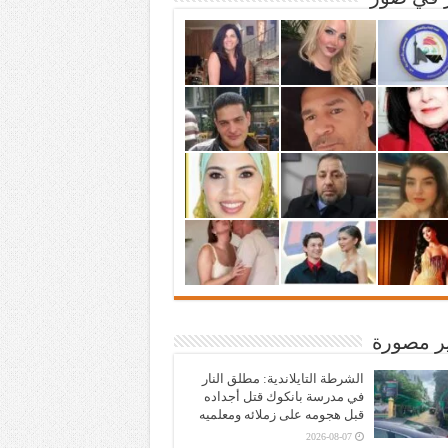
ير مصورة
الشرطة التايلاندية: مطلق النار
في مدرسة بانكوك قتل أجداده
قبل هجومه على زملائه ومعلميه
2026-08-07