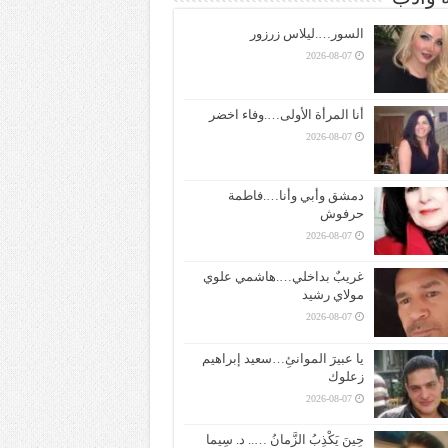
السور….ليلاس زرزور
2026-08-07
أنا المرأة الأولى….وفاء اخضر
2026-08-07
دمشق وأبي وأنا….فاطمة
حرفوش
2026-08-07
غريبٌ بداخلي….هاشمي علوي
مولاي رشيد
2026-08-07
يا عبيرَ الموانئِ…سعيد إبراهيم
زعلوك
2026-08-07
حِينَ يَكْذِبُ الزَّمانُ ….. د. سِيما