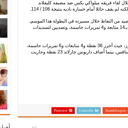
 خلال لقاء فريقه ميلواكي بكس ضد مضيفه كليفلاند
م يقف حائلا أمام خسارة ناديه بنتيجة 106 / 114.
رصيد من النقاط خلال مسيرته في البطولة هذا الموسم،
عقب تسجيله 45 نقطة، بالإضافة لقيامه بـ14 متابعة و4 تمريرات حاسمة، وتصديين لتسديدات
ولعب ميتشل دورا بارزا في فوز كافالييرز، حيث أحرز 36 نقطة و4 متابعات و6 تمريرات حاسمة،
بالإضافة لاستخلاصه كرتين من لاعبي المنافس، بينما أضاف داريوس جارلاند 23 نقطة وجاريت
Pinterest
LinkedIn
Stumbleupon
أخبا
التالي