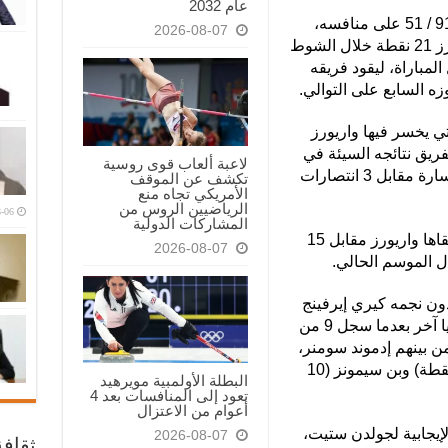
عام 2032
وأنهى نتس الشوط الأول متقدما بنتيجة 91 / 51 على منافسه،
2026-08-07
بفضل تألق نجمه كيفن دورانت، الذي أحرز 21 نقطة خلال الشوط
رزها خلال المباراة، ليقود فريقه
ه السابع على التوالي.
المرة الأولى منذ عام 2001، التي يخسر فيها واريورز
 الفريق نتائجه السيئة في
لاعبة ألعاب قوى روسية
الفترة الأخيرة، والتي شهدت تلقيه 16 خسارة مقابل 3 انتصارات
تكشف عن الموقف
الأمريكي تجاه منع
الرياضيين الروس من
-06
المشاركات الدولية
وكانت هذه هي الخسارة رقم 18 التي يتلقاها واريورز مقابل 15
2026-08-07
ل الموسم الحالي.
ون نجمه كيري إيرفينج
بسبب إصابته في ربلة الساق رقما قياسيا آخر بعدما سجل 9 من
اة، من بينهم إدموند سومنر،
الذي أحرز 16 نقطة، ورويس أونيل (14 نقطة) وبن سيمونز (10
البطلة الأولمبية مويرهيد
تعود إلى المنافسات بعد 4
أعوام من الاعتزال
يجابية لجولدن ستيت،
2026-08-07
ثقاف