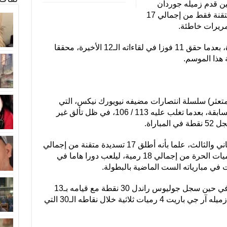
، في حين قدم زميله جوردان
بول أداء باهتا بعدما قام بأربع تسديدات متقنة فقط من إجمالي 17
تمريرات خاطئة.
وحافظ نتس على عروضه ونتائجه الجيدة، بعدما حقق 11 فوزا في لقاءاته الـ12 الأخيرة، محققا
لمتعثر) سلسلة انتصارات مضيفه نيويورك نيكس، التي
استمرت في لقاءاته الثمانية الأخيرة بالمسابقة، بعدما تغلب عليه 113 / 106، في ظل تألق غير
اراة.
وأحرز سياكام 34 نقطة خلال الربعين الثاني والثالث، علما بأنه أطلق 17 تسديدة متقنة من إجمالي
25 محاولة، فيما سجل 16 نقطة من الرميات الحرة من إجمالي 18 رمية، ليلعب دورا هاما في
 في مبارياته الست الماضية بالبطولة.
وأضاف فريد فانفليت 28 نقطة لتورنتو، في حين سجل جوليوس راندل 30 نقطة مع قيامه بـ13
متابعة تحت السلة لمصلة نيكس، وأحرز زميله آر جي باريت 4 رميات ثلاثية خلال نقاطه الـ30 التي