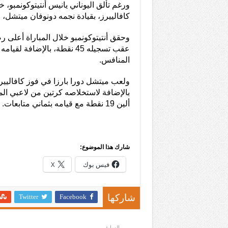
ورغم تألق اليوناني يانيس أنتيتوكونمبو،
كافالييرز، بقيادة نجمه دونوفان ميتشل، لكنه ل
وحقق أنتيتوكونمبو خلال المباراة أعلى 
المنافس.
ألين 19 نقطة مع قيامه بثماني متابعات.
شارك هذا الموضوع:
فيس بوك
X
Twitter
Facebook
شاركها
السابق