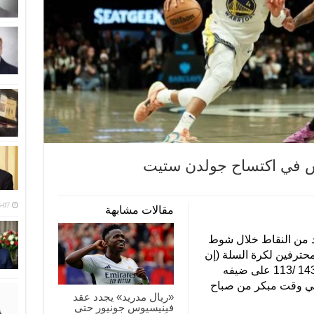
تس في اكتساح جولدن ستيت
-07
مقالات مشابهة
د من النقاط خلال شوط
محترفين لكرة السلة (إن
بي آيه)، وذلك في المباراة التي فاز فيها 143 /113 على ضيفه
في وقت مبكر من صباح
«ريال مدريد» يجدد عقد
فينيسيوس جونيور حتى