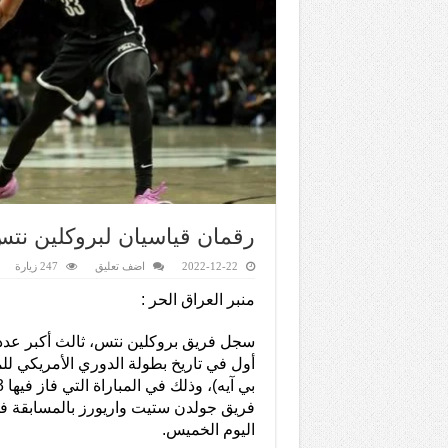
رقمان قياسيان لبروكلين ن
2022-12-22
اضف تعليق
247 زيارة
منبر العراق الحر :
سجل فريق بروكلين نتس، ثالث أكبر عد
أول في تاريخ بطولة الدوري الأمريكي لل
فريق جولدن ستيت واريورز بالمسابقة 
اليوم الخميس.