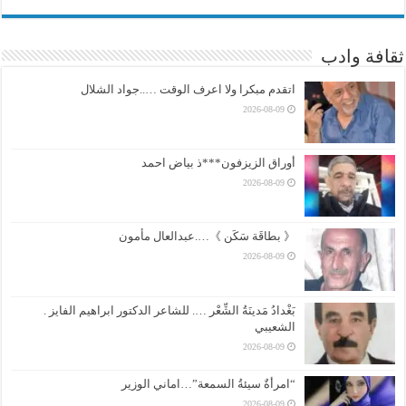
ثقافة وادب
اتقدم مبكرا ولا اعرف الوقت …..جواد الشلال
2026-08-09
أوراق الزيزفون***ذ بياض احمد
2026-08-09
《 بطاقَة سَكَن 》….عبدالعال مأمون
2026-08-09
بَغْدادُ مَدينَةُ الشِّعْر …. للشاعر الدكتور ابراهيم الفايز .
الشعيبي
2026-08-09
“امرأةٌ سيئةُ السمعة”…اماني الوزير
2026-08-09