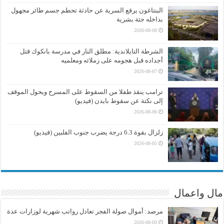
البنتاغون يرفع السرية عن حادثة تحطم جسم طائر مجهول
بداخله جثة بشرية
2026-08-08
الشرطة التايلاندية: مطلق النار في مدرسة بانكوك قتل
أجداده قبل هجومه على زملائه ومعلميه
2026-08-07
ترامب ينقذ طفلا من السقوط على المسرح ويحول الموقف
إلى نكتة عن سقوط بايدن (فيديو)
2026-08-06
زلزال بقوة 6.3 درجة يضرب جنوب الفلبين (فيديو)
2026-08-05
مال واعمال
مرصد: أموال صولة الفجر تعادل رواتب شهرية لوزارات عدة
2026-08-09