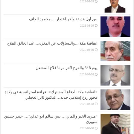
2026-08-09
بين أول قذيفة وآخر اعتذار ….محمود الجاف
2026-08-09
اتفاقية مكة …والتساؤلات عن المغزى…عبد الخالق الفلاح
2026-08-09
يوم 8 /8 والفرح لآخر مرة! فلاح المشعل
2026-08-08
«اتفاقية مكة للدفاع المشترك».. قراءة استراتيجية في ولادة
محور ردع إسلامي جديد…الدكتور ثائر العجيلي
2026-08-08
“منريد الخبز والماي … بس سالم ابو عداي”…. حيدر حسين
سويري
2026-08-08