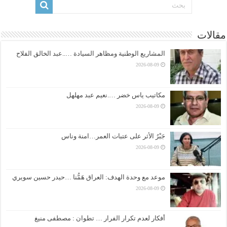
مقالات
المشاريع الوطنية ومظاهر السيادة …..عبد الخالق الفلاح
2026-08-09
مكاتيب ياس خضر ….نعيم عبد مهلهل
2026-08-09
جَبْرُ الأثر على عتبات العمر…امنة وناس
2026-08-09
موعد مع وحدة الهدف: العراق هَمُّنا …حيدر حسين سويري
2026-08-09
أفكار لعدم تكرار الفرار … تطوان : مصطفى منيغ