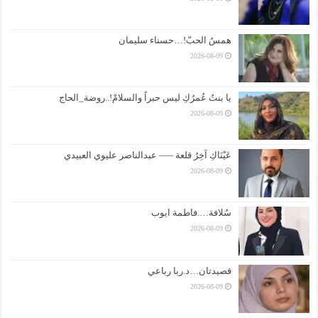
همسُ الحبّ!…حسناء سليمان
2026-08-09
يا بنتُ عُمرُكِ ليس حبراً والسلامْ!..روضة_الحاج
2026-08-09
عَيْنَاكِ آخِرُ قلعة —– عبدالناصر عليوي العبيدي
2026-08-09
سُلافة….فاطمة ايوب
2026-08-09
قصيدتان…د.ربا رباعي
2026-08-09