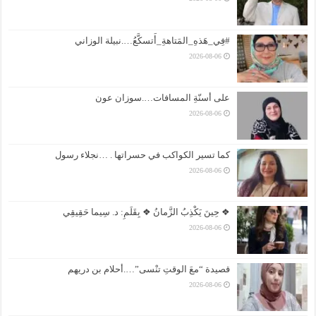
#فِي_هَذهِ_المَتاهةِ_أَتسكَّعُ….نبيلة الوزاني
2026-08-06
على أسنّةِ المسافات….سوزان عون
2026-08-06
كما تسير الكواكب في حسراتها . …نجلاء رسول
2026-08-06
❖ حِينَ يَكْذِبُ الزَّمانُ ❖ بِقَلَمِ: د. سِيما حَقِيقِي
2026-08-06
قصيدة “معَ الوقتِ تنْسى”….أحلام بن دريهم
2026-08-06