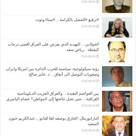
2026-08-06
#ترقيع #الفشل بالكرامة …#سناء وتوت
2026-08-06
الجولاني… التهديد الذي يفرض على العراق أقصى درجات
اليقظة…رياض سعد
2026-08-06
رؤية سيكولوجية- سياسية للحرب الدائرة بين امريكا وايران
وصعوبات التوصل الى أتفاق… د. عامر صالح
2026-08-06
بين العواصم البعيدة… والعراق القريب الدبلوماسية
العراقية… متى تصل نتائجها إلى المواطن؟ عصام الياسري
2026-08-06
البارانورمال: الخارق بوصفه لغةً للتابو….عبدالكريم حنون
السعيد
2026-08-06