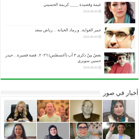
غيمة وقصيدة ____ كريمة الحسيني
2026-08-06
جمر الغواية.. و رماد الخيانة …رياض سعد
2026-08-06
بغضُ مِنْ ذكرى ٣ آب (أغسطس) ٢٠٢٦.. قصة قصيرة…حيدر
حسين سويري
2026-08-06
أخبار في صور