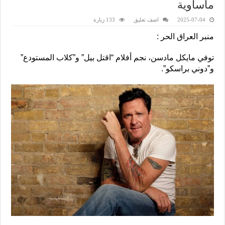
مأساوية
2025-07-04
اضف تعليق
133 زيارة
منبر العراق الحر :
توفي مايكل مادسن، نجم أفلام “اقتل بيل” و”كلاب المستودع”
و”دوني براسكو”.