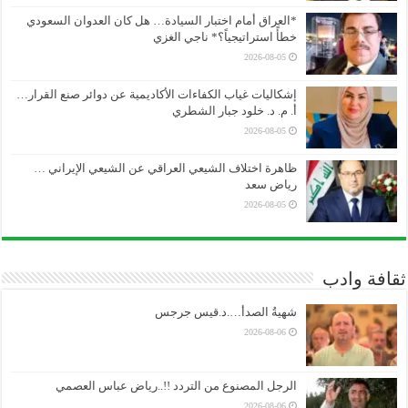
*العراق أمام اختبار السيادة… هل كان العدوان السعودي
خطأً استراتيجياً؟* ناجي الغزي
2026-08-05
إشكاليات غياب الكفاءات الأكاديمية عن دوائر صنع القرار…
أ. م. د. خلود جبار الشطري
2026-08-05
ظاهرة اختلاف الشيعي العراقي عن الشيعي الإيراني …
رياض سعد
2026-08-05
ثقافة وادب
شهيةُ الصدأ….د.قيس جرجس
2026-08-06
الرجل المصنوع من التردد !!..رياض عباس العصمي
2026-08-06