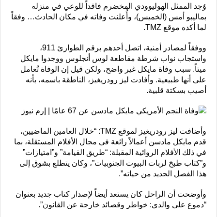
وُجد الممثل الهوليوودي المخضرم فاقداً للوعي في منزله
بماليبو أمس (الخميس)، وأُعلنت وفاته في مكان الحادث… وفقاً
لما أكده موقع TMZ.
ووفقاً لمصادر أمنية، اتصل أحدهم برقم الطوارئ 911،
واستجاب نواب شرطة مقاطعة لوس أنجلوس ووجدوا مايكل
ميتاً. سبب وفاة مايكل غير واضح، ولكن قيل إن الوفاة تُعامل
على أنها طبيعية. وأفادت ليز رودريغيز، الناطقة باسمه، بأنه
أصيب بسكتة قلبية.
وأضافت ليز رودريغيز لموقع TMZ: “خلال العامين الماضيين،
قدم مايكل مادسن أعمالاً رائعة في مجال الأفلام المستقلة، بما
في ذلك الأفلام الروائية المقبلة: “طريق القيامة” و”امتيازات”
و”كتاب طبخ لربات البيوت الجنوبيات”، وكان يتطلع بشوق إلى
هذا الفصل الجديد من حياته”.
وأوضحت أن الراحل كان يستعد أيضاً لإصدار كتاب جديد بعنوان
“دموع على والدي: خواطر وقصائد خارجة عن القانون”.