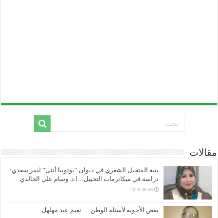
مقالات
بنية المتخيل الشعري في ديوان “يوتوبيا أنثى” لنمر سعدي:
دراسة في ميكانزمات التخييل…ا.د. وسام علي الخالدي
2026-08-06
بعض الأجوبة لأسئلة الوطن … نعيم عبد مهلهل