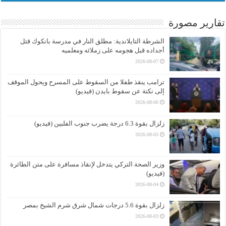
تقارير مصورة
الشرطة التايلاندية: مطلق النار في مدرسة بانكوك قتل
أجداده قبل هجومه على زملائه ومعلميه
2026-08-07
ترامب ينقذ طفلا من السقوط على المسرح ويحول الموقف
إلى نكتة عن سقوط بايدن (فيديو)
2026-08-06
زلزال بقوة 6.3 درجة يضرب جنوب الفلبين (فيديو)
2026-08-05
وزير الصحة التركي يتدخل لإنقاذ مسافرة على متن الطائرة
(فيديو)
2026-08-04
زلزال بقوة 5.6 درجات شمال شرق شرم الشيخ بمصر
2026-08-03