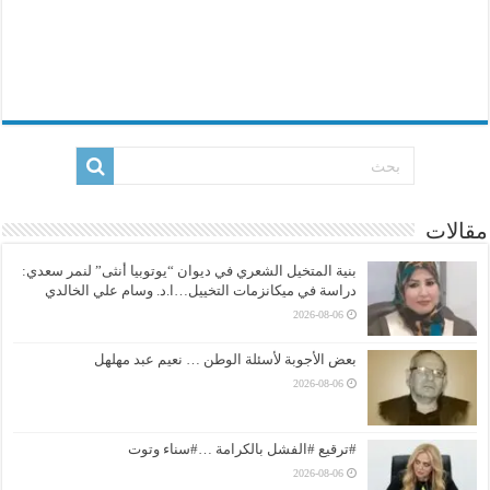
مقالات
بنية المتخيل الشعري في ديوان “يوتوبيا أنثى” لنمر سعدي:
دراسة في ميكانزمات التخييل…ا.د. وسام علي الخالدي
2026-08-06
بعض الأجوبة لأسئلة الوطن … نعيم عبد مهلهل
2026-08-06
#ترقيع #الفشل بالكرامة …#سناء وتوت
2026-08-06