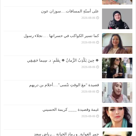
على أسنّةِ المسافات….سوزان عون
2026-08-06
كما تسير الكواكب في حسراتها . …نجلاء رسول
2026-08-06
❖ حِينَ يَكْذِبُ الزَّمانُ ❖ بِقَلَمِ: د. سِيما حَقِيقِي
2026-08-06
قصيدة “معَ الوقتِ تنْسى”….أحلام بن دريهم
2026-08-06
غيمة وقصيدة ____ كريمة الحسيني
2026-08-06
جمر الغواية.. و رماد الخيانة …رياض سعد