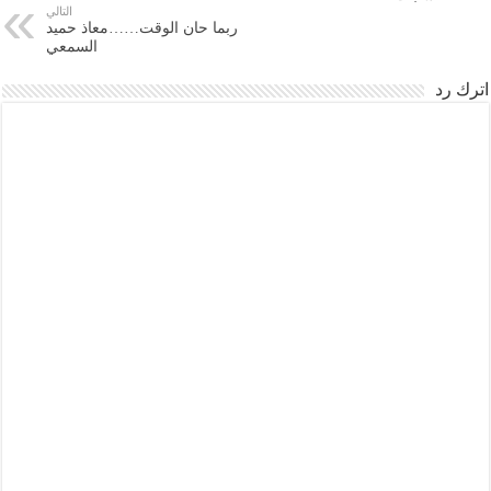
التالي
ربما حان الوقت……معاذ حميد
السمعي
اترك رد