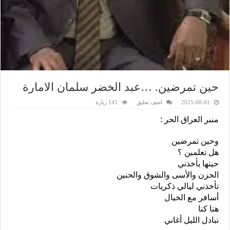
حين تمرضين. …عبد الخضر سلمان الامارة
2025-08-01
اضف تعليق
145 زيارة
منبر العراق الحر :
وحين تمرضين
هل تعلمين ؟
حينها يأخذني
الحزن والأسى والشوق والحنين
تأخذني ليالي ذكريات
أسافر مع الخيال
هنا كنا
نبادل الليل أغاني