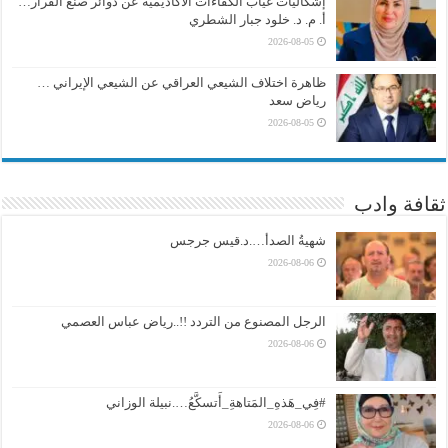
إشكاليات غياب الكفاءات الأكاديمية عن دوائر صنع القرار…
أ. م. د. خلود جبار الشطري
2026-08-05
ظاهرة اختلاف الشيعي العراقي عن الشيعي الإيراني …
رياض سعد
2026-08-05
ثقافة وادب
شهيةُ الصدأ….د.قيس جرجس
2026-08-06
الرجل المصنوع من التردد !!..رياض عباس العصمي
2026-08-06
#فِي_هَذهِ_المَتاهةِ_أَتسكَّعُ….نبيلة الوزاني
2026-08-06