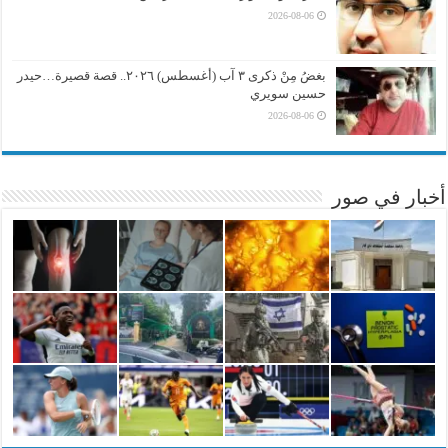
2026-08-06
بغضُ مِنْ ذكرى ٣ آب (أغسطس) ٢٠٢٦.. قصة قصيرة…حيدر
حسين سويري
2026-08-06
أخبار في صور