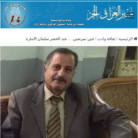
الرئيسية
/
ثقافة وادب
/
حين تمرضين. …عبد الخضر سلمان الامارة