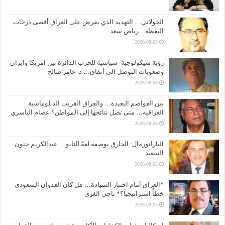
الجولاني… التهديد الذي يفرض على العراق أقصى درجات
اليقظة…رياض سعد
2026-08-06
رؤية سيكولوجية- سياسية للحرب الدائرة بين امريكا وايران
وصعوبات التوصل الى أتفاق… د. عامر صالح
2026-08-06
بين العواصم البعيدة… والعراق القريب الدبلوماسية
العراقية… متى تصل نتائجها إلى المواطن؟ عصام الياسري
2026-08-06
البارانورمال: الخارق بوصفه لغةً للتابو….عبدالكريم حنون
السعيد
2026-08-06
*العراق أمام اختبار السيادة… هل كان العدوان السعودي
خطأً استراتيجياً؟* ناجي الغزي
2026-08-05