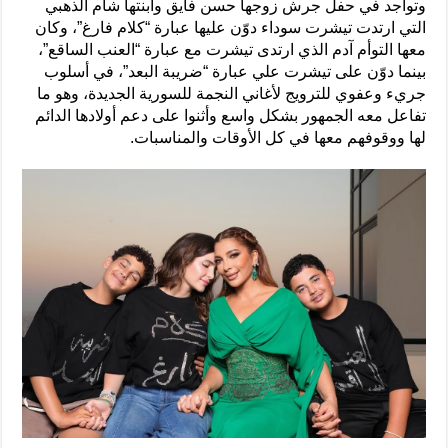
وتواجد في حفل جرش زوجها حسن فايق وابنتها شام الذهبي
التي ارتدت تيشرت سوداء دوّن عليها عبارة “كلام فارغ”، وكان
معها التوأم آدم الذي ارتدى تيشرت مع عبارة “العنب الساقع”،
بينما دوّن على تيشرت علي عبارة “ضريبة البعد”، في أسلوب
جريء وعفوي للترويج لأغاني النجمة للسورية الجديدة، وهو ما
تفاعل معه الجمهور بشكل واسع وأثنوا على دعم أولادها الدائم
لها ووقوفهم معها في كل الأوقات والمناسبات.