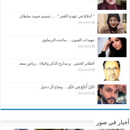
” أحلامٌ في عهدةِ القَفر ” …. تسنيم حومد سلطان
2026-08-05
تنهيدات العيون…..ماجده الريماوي
2026-08-05
الطائر الخفي .. و مدارج الذكر والبلاء…رياض سعد
2026-08-05
لكَيْ أُبَالِغَ فِي حُبِّكِ… وضاح آل دخيل
2026-08-05
أخبار في صور