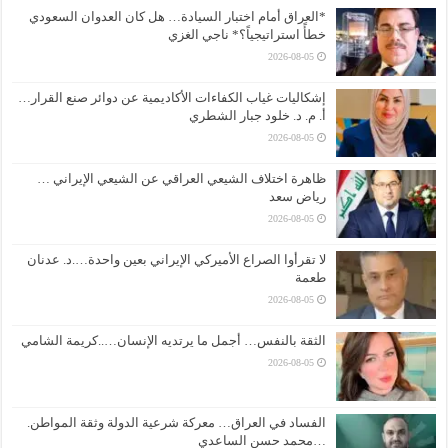
*العراق أمام اختبار السيادة… هل كان العدوان السعودي
خطأً استراتيجياً؟* ناجي الغزي
2026-08-05
إشكاليات غياب الكفاءات الأكاديمية عن دوائر صنع القرار…
أ. م. د. خلود جبار الشطري
2026-08-05
ظاهرة اختلاف الشيعي العراقي عن الشيعي الإيراني …
رياض سعد
2026-08-05
لا تقرأوا الصراع الأميركي الإيراني بعين واحدة….د. عدنان
طعمة
2026-08-05
الثقة بالنفس… أجمل ما يرتديه الإنسان…..كريمة الشامي
2026-08-05
الفساد في العراق… معركة شرعية الدولة وثقة المواطن.
…محمد حسن الساعدي