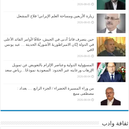
2026-08-05
زيارة الأربعين ومساحة العلم الإيراني! فلاح المشعل
2026-08-05
حين يتصرف قائدٌ أدنى في الجيش، خلافًا لأوامر القائد الأعلى
في الدولة إبّان الامبراطوريةَ الآشوريَّةَ الحديثة … عبد يونس
لافي
2026-08-05
المسؤولية الدولية وعناصر الإلزام بالتعويض عن تمويل
الإرهاب ورعايته عبر الحدود: السعودية نموذجًا…رياض سعد
2026-08-04
من وراء المسيرة الخضراء / الجزء الرابع …. بغداد :
مصطفى منيغ
2026-08-04
ثقافة وادب