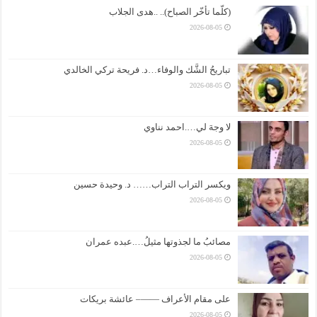
(كلّما تأخّر الصباح).. ..هدى الجلاب
2026-08-05
تباريحُ الشَّك والوفاء…د. فريحة تركي الخالدي
2026-08-05
لا وجهَ لي….احمد نناوي
2026-08-05
ويكسر التراب التراب…… د. وحيدة حسين
2026-08-05
مصائبُ ما لجذوتها مثيلُ….عبده عمران
2026-08-05
على مقام الأعراف ——– عائشة بريكات
2026-08-05