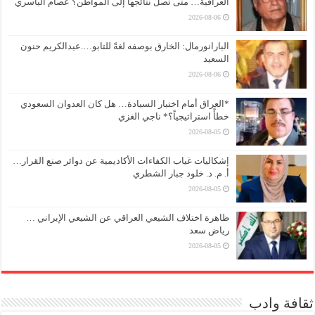
العراقية… متى تصل نتائجها إلى المواطن؟ عصام الياسري
2026-08-06
البارانورمال: الخارق بوصفه لغةً للتابو….عبدالكريم حنون
السعيد
2026-08-06
*العراق أمام اختبار السيادة… هل كان العدوان السعودي
خطأً استراتيجياً؟* ناجي الغزي
2026-08-05
إشكاليات غياب الكفاءات الأكاديمية عن دوائر صنع القرار…
أ. م. د. خلود جبار الشطري
2026-08-05
ظاهرة اختلاف الشيعي العراقي عن الشيعي الإيراني …
رياض سعد
2026-08-05
ثقافة وادب