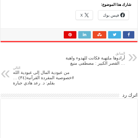
شارك هذا الموضوع:
فيس بوك
X
السابق
أرادوها ملتهبة فكانت للهدوء واهبة
… القصر الكبير : مصطفى منيغ
التالي
من عبودية المال إلى عبودية الله
#خصوصية المفردة القرآنية(٣٤) …
بقلم: د. رعد هادي جبارة
اترك رد