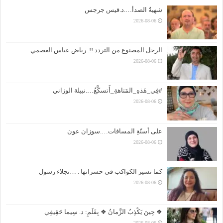
شهيةُ الصدأ….د.قيس جرجس
2026-08-06
الرجل المصنوع من التردد !!..رياض عباس العصمي
2026-08-06
#فِي_هَذهِ_المَتاهةِ_أَتسكَّعُ….نبيلة الوزاني
2026-08-06
على أسنّةِ المسافات….سوزان عون
2026-08-06
كما تسير الكواكب في حسراتها . …نجلاء رسول
2026-08-06
❖ حِينَ يَكْذِبُ الزَّمانُ ❖ بِقَلَمِ: د. سِيما حَقِيقِي
2026-08-06