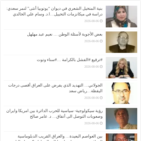
بنية المتخيل الشعري في ديوان “يوتوبيا أنثى” لنمر سعدي:
دراسة في ميكانزمات التخييل…ا.د. وسام علي الخالدي
2026-08-06
بعض الأجوبة لأسئلة الوطن … نعيم عبد مهلهل
2026-08-06
#ترقيع #الفشل بالكرامة …#سناء وتوت
2026-08-06
الجولاني… التهديد الذي يفرض على العراق أقصى درجات
اليقظة…رياض سعد
2026-08-06
رؤية سيكولوجية- سياسية للحرب الدائرة بين امريكا وايران
وصعوبات التوصل الى أتفاق… د. عامر صالح
2026-08-06
بين العواصم البعيدة… والعراق القريب الدبلوماسية