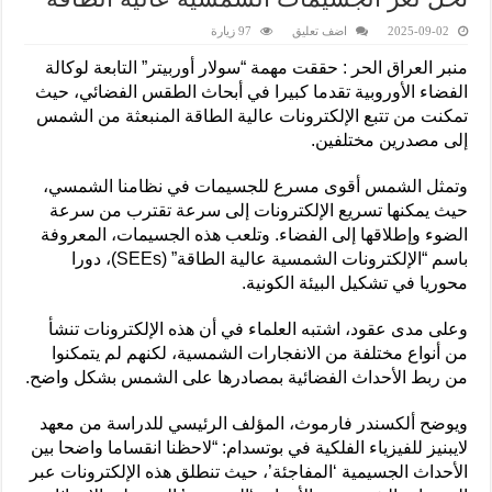
2025-09-02
اضف تعليق
97 زيارة
منبر العراق الحر : حققت مهمة “سولار أوربيتر” التابعة لوكالة
الفضاء الأوروبية تقدما كبيرا في أبحاث الطقس الفضائي، حيث
تمكنت من تتبع الإلكترونات عالية الطاقة المنبعثة من الشمس
إلى مصدرين مختلفين.
وتمثل الشمس أقوى مسرع للجسيمات في نظامنا الشمسي،
حيث يمكنها تسريع الإلكترونات إلى سرعة تقترب من سرعة
الضوء وإطلاقها إلى الفضاء. وتلعب هذه الجسيمات، المعروفة
باسم “الإلكترونات الشمسية عالية الطاقة” (SEEs)، دورا
محوريا في تشكيل البيئة الكونية.
وعلى مدى عقود، اشتبه العلماء في أن هذه الإلكترونات تنشأ
من أنواع مختلفة من الانفجارات الشمسية، لكنهم لم يتمكنوا
من ربط الأحداث الفضائية بمصادرها على الشمس بشكل واضح.
ويوضح ألكسندر فارموث، المؤلف الرئيسي للدراسة من معهد
لايبنيز للفيزياء الفلكية في بوتسدام: “لاحظنا انقساما واضحا بين
الأحداث الجسيمية ‘المفاجئة’، حيث تنطلق هذه الإلكترونات عبر