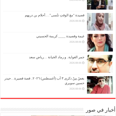
قصيدة “معَ الوقتِ تنْسى”….أحلام بن دريهم
2026-08-06
غيمة وقصيدة ____ كريمة الحسيني
2026-08-06
جمر الغواية.. و رماد الخيانة …رياض سعد
2026-08-06
بغضُ مِنْ ذكرى ٣ آب (أغسطس) ٢٠٢٦.. قصة قصيرة…حيدر
حسين سويري
2026-08-06
أخبار في صور