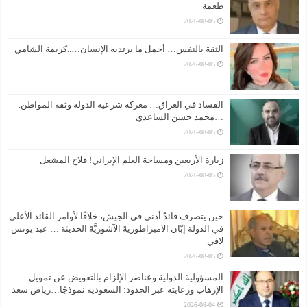
طعمة
2026-08-05
الثقة بالنفس… أجمل ما يرتديه الإنسان…..كريمة الشامي
2026-08-05
الفساد في العراق… معركة شرعية الدولة وثقة المواطن.
…محمد حسن الساعدي
2026-08-05
زيارة الأربعين ومساحة العلم الإيراني! فلاح المشعل
2026-08-05
حين يتصرف قائدٌ أدنى في الجيش، خلافًا لأوامر القائد الأعلى
في الدولة إبّان الامبراطوريةَ الآشوريَّةَ الحديثة … عبد يونس
لافي
2026-08-05
المسؤولية الدولية وعناصر الإلزام بالتعويض عن تمويل
الإرهاب ورعايته عبر الحدود: السعودية نموذجًا…رياض سعد
2026-08-04