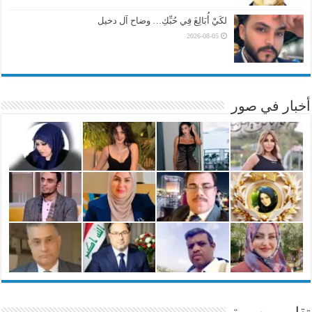
لكَيْ أُبَالِغَ فِي حُبِّكِ… وضاح آل دخيل
2026-08-05
أخبار في صور