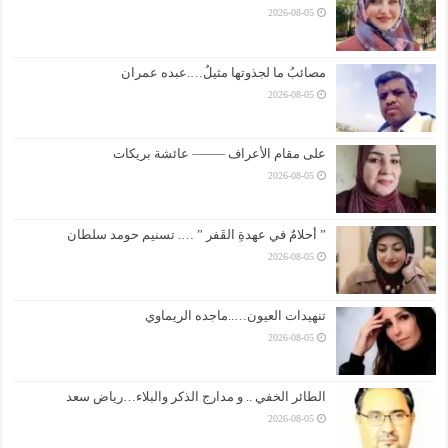
2026-08-05
مصائبُ ما لجذوتها مثيلُ….عبده عمران
2026-08-05
على مقام الأعراف ——– عائشة بريكات
2026-08-05
” أحلامٌ في عهدةِ القَفر ” …. تسنيم حومد سلطان
2026-08-05
تنهيدات العيون…..ماجده الريماوي
2026-08-05
الطائر الخفي .. و مدارج الذكر والبلاء…رياض سعد
2026-08-05