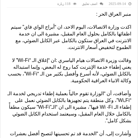
2025-09-14
اضف تعليق
118 زيارة
منبر العراق الحر :
اكدت وزارة الاتصالات، اليوم الاحد، ان “أبراج الواي فاي” سيتم
اطفائها بالكامل بحلول العام المقبل، مشيرة الى ان خدمة
الانترنت في العراق ستكون بالكامل عبر الكابل الضوئي، مع
الطموح لتخفيض أسعار الانترنت.
وقالت وزيرة الاتصالات هيام الياسري :ان “إغلاق الـ “Wi-Fi” لا
يعني إطفاء خدمة الإنترنت كما روج له البعض، وإنما استبداله
بالكابل الضوئي، لأنه أسرع وأفضل بكثير من الـ “Wi-Fi”، بحسب
وكالة الانباء العراقية الحكومية.
وأضافت، أن “الوزارة تقوم حالياً بعملية إطفاء تدريجي لخدمة الـ
“FiـWi”، وكل منطقة يتم تجهيزها بالكابل الضوئي نعمل على
إطفاء الـ Wi -Fi فيها”، مشيرة الى ان “الـ”Wi-Fi” سيكون مطفأً
بالكامل خلال العام المقبل، وسيعتمد استخدام الكابل الضوئي
بشكل كامل”.
وأشارت إلى، أن “الخدمة قد تم تحسينها لتصبح أفضل بعشرات