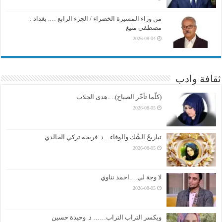
من وراء المسيرة الخضراء / الجزء الرابع …. بغداد :
مصطفى منيغ
2026-08-04
ثقافة وادب
(كلّما تأخّر الصباح).. ..هدى الجلاب
2026-08-05
تباريحُ الشَّك والوفاء…د. فريحة تركي الخالدي
2026-08-05
لا وجهَ لي….احمد نناوي
2026-08-05
ويكسر التراب التراب…… د. وحيدة حسين