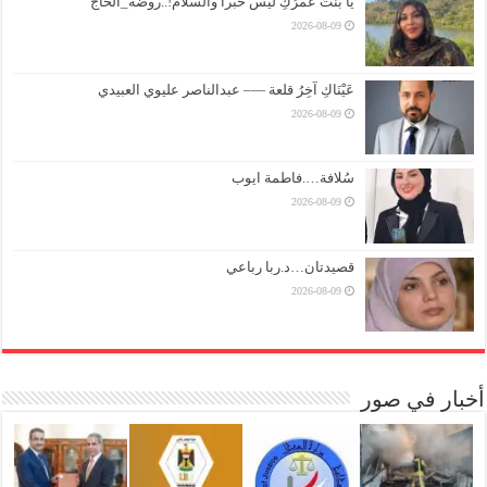
يا بنتُ عُمرُكِ ليس حبراً والسلامْ!..روضة_الحاج
2026-08-09
عَيْنَاكِ آخِرُ قلعة —– عبدالناصر عليوي العبيدي
2026-08-09
سُلافة….فاطمة ايوب
2026-08-09
قصيدتان…د.ربا رباعي
2026-08-09
أخبار في صور