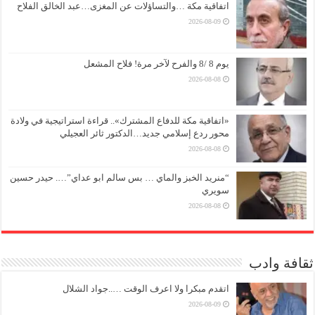
اتفاقية مكة …والتساؤلات عن المغزى…عبد الخالق الفلاح
2026-08-09
يوم 8 /8 والفرح لآخر مرة! فلاح المشعل
2026-08-08
«اتفاقية مكة للدفاع المشترك».. قراءة استراتيجية في ولادة
محور ردع إسلامي جديد…الدكتور ثائر العجيلي
2026-08-08
“منريد الخبز والماي … بس سالم ابو عداي”…. حيدر حسين
سويري
2026-08-08
ثقافة وادب
اتقدم مبكرا ولا اعرف الوقت …..جواد الشلال
2026-08-09