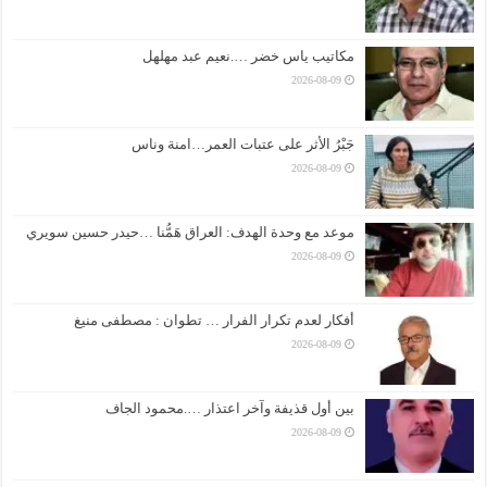
مكاتيب ياس خضر ….نعيم عبد مهلهل
2026-08-09
جَبْرُ الأثر على عتبات العمر…امنة وناس
2026-08-09
موعد مع وحدة الهدف: العراق هَمُّنا …حيدر حسين سويري
2026-08-09
أفكار لعدم تكرار الفرار … تطوان : مصطفى منيغ
2026-08-09
بين أول قذيفة وآخر اعتذار ….محمود الجاف
2026-08-09