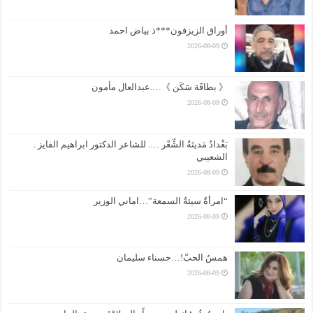
أوراق الزيزفون***ذ بياض احمد
2026-08-09
《 بطاقَة سَكَن 》….عبدالعال مأمون
2026-08-09
بَغْدادُ مَدينَةُ الشِّعْر …. للشاعر الدكتور ابراهيم الفايز .
الشعيبي
2026-08-09
“امرأةٌ سيئةُ السمعة”…اماني الوزير
2026-08-09
همسُ الحبّ!…حسناء سليمان
2026-08-09