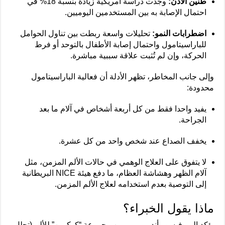
طنين الأذن:
وجدت دراسة أمريكية زيادة بنسبة 18% في
احتمال الإصابة به بين المستخدمين اليوميين.
اضطرابات النمو:
تحليلات واسعة ربطت بين تناول الحوامل
للباراسيتامول واحتمال إصابة الأطفال بالتوحد أو فرط
الحركة، وإن لم تُثبت علاقة سببية مباشرة.
وإلى جانب المخاطر، تظهر الأدلة أن فعالية الباراسيتامول
محدودة:
يفيد واحدا فقط من كل أربعة أشخاص في آلام ما بعد
الجراحة.
يخفف الصداع عند شخص واحد من كل عشرة.
لا يتفوق على العلاج الوهمي في حالات الألم المزمن، مثل
آلام الظهر وهشاشة العظام، ما دفع هيئة NICE البريطانية
إلى التوصية بعدم استخدامه لعلاج الألم المزمن.
ماذا يقول الخبراء؟
يؤكد البروفيسور أندرو مور، من مجموعة “كوكرين” للألم (تحلل