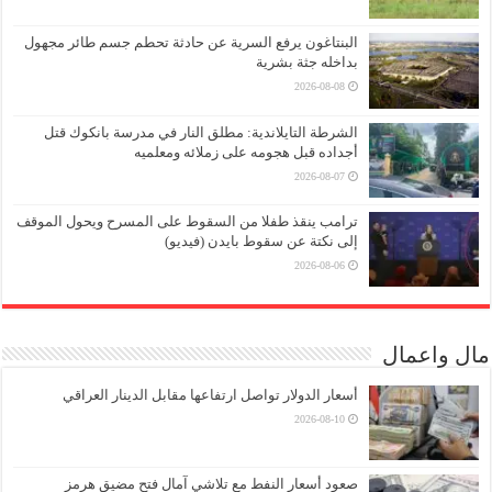
البنتاغون يرفع السرية عن حادثة تحطم جسم طائر مجهول
بداخله جثة بشرية
2026-08-08
الشرطة التايلاندية: مطلق النار في مدرسة بانكوك قتل
أجداده قبل هجومه على زملائه ومعلميه
2026-08-07
ترامب ينقذ طفلا من السقوط على المسرح ويحول الموقف
إلى نكتة عن سقوط بايدن (فيديو)
2026-08-06
مال واعمال
أسعار الدولار تواصل ارتفاعها مقابل الدينار العراقي
2026-08-10
صعود أسعار النفط مع تلاشي آمال فتح مضيق هرمز