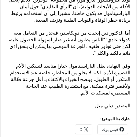
الأدلة من الأبحاث الدولية)، أن “الرأي التقليدي” حول أمان
الباراسيتامول قد يكون خاطئا، مشيرا إلى أن استخدامه يرتبط
بزيادة خطر الوفاة والنوبات القلبية ونزيف المعدة.
أما الدكتور دين إيجيت من دونكاستر، فيحذر من التعامل معه
كدواء عادي: “الناس يظنون أنه غير ضار لسهولة الحصول عليه،
لكن حتى تجاوز طفيف للجرعة الموصى بها يمكن أن يلحق أذى
دائم بالكبد والكلى”.
وفي النهاية، يظل الباراسيتامول خيارا مناسبا لتسكين الآلام
القصيرة الأمد، لكنه لا يخلو من المخاطر، خاصة عند الاستخدام
المتكرر أو الطويل. وينصح الخبراء بالاكتفاء بـ أقل جرعة فعّالة
ولأقصر فترة ممكنة، مع استشارة الطبيب عند الحاجة
المستمرة لمسكنات الألم.
المصدر: ديلي ميل
شارك هذا الموضوع:
فيس بوك
X