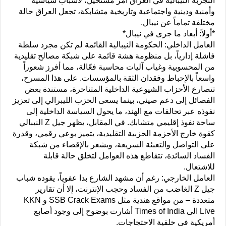
التجربة النيبالية في العراق أمر مستحيل، لأسباب سياسية
وأمنية ودينية واجتماعية وتاريخية متشابكة، تجعل العراق حالة
مختلفة تماماً عن نيبال.
*أولاً: أبعاد ما جرى في نيبال*
العامل الداخلي: الحكومة النيبالية القائمة لم تكن مجرد سلطة
فاشلة إدارياً، بل منظومة هشة قائمة على شبكة مصالح تقليدية
من المحسوبية وغياب آليات محاسبة فعّالة، مما أفرز شعوراً
واسعاً بالإحباط وفقدان الثقة بالمؤسسات. على هذا المسرح،
تتصارع الأحزاب الشيوعية الداخلية المتناحرة، مستندة بعض
الفصائل إلى دعم صيني، بينما يسعى الحزب الليبرالي إلى تعزيز
نفوذه عبر تحالفات مع الهند، ما يحول السياسة الداخلية إلى
ساحة نفوذ إقليمي متشابك. في المقابل، يظهر جيل Z النيبالي
كقوة خارج الأحزمة الحزبية التقليدية، يتميز بوعي رقمي، وقدرة
على التواصل والتعبئة السريعة، ويشعر بالإقصاء من شبكة
الفساد السائدة، تتقاطع هذه العوامل لتخلق حالة قابلة
للاشتعال.
العامل الخارجي: رغم أن مشهد الشارع بدا عفوياً، يقوده شباب
جيل Z الغاضب من الفساد وحجب الإنترنت، إلا أن تقارير
متعددة – من مواقع هندية مثل SSB Crack Exams و KKN
Live الى Times of India أشارت بوضوح إلى وجود أصابع
أمريكية في خلفية الاحتجاجات.