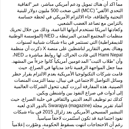
مما اكد أن هناك تمويل ودعم أمريكي مباشر، عبر “اتفاقية
التحدي الألفي” (MCC) التي ضخت 500 مليون دولار للبنية
التحتية والطاقة، جاء الالتزام الأمريكي في لحظة حساسة
بالتزامن مع تصاعد الغضب الشعبي.
وكعادتها امريكا تستخدم أدواتها الناعمة، وذلك من خلال تحريك
منظمات المجتمع المدني المرتبطة بـ NED (المؤسسة الوطنية
للديمقراطية) التي تستثمر في بناء شبكات شبابية لسنوات.
وهناك بعض التقارير لناشطين على منصة X ذكرت أن منظمة
Hami Nepal التي قادت الحراك، لها روابط مباشرة بـ NED،
وأن “طلاب التبت” المدعومين أمريكياً كانوا جزءاً من المشهد.
مما جعل المواجهة الرقمية تاخذ مدياتها في الصراع، حيث
قامت شركات التكنولوجيا الأمريكية بعدم الالتزام بقرار حظر
وسائل التواصل الاجتماعي في نيبال، بينما التزمت المنصات
الصينية. هذه المفارقة أبرزت كيف تتحول الشركات العالمية
إلى أدوات في صراع النفوذ بين واشنطن وبكين.
كذلك تم توظيف البعد الديني والثقافي في حلبة الصراع، حيث
أشاد تقرير مجلة Swarajya (magazine) بالدور الذي لعبه
التبشير المسيحي الأمريكي بعد زلزال 2015 في بناء شبكات
نفوذ اجتماعية قد تكون استُثمرت لاحقاً سياسياً.
رغم أن الاحتجاجات انتهت بسقوط الحكومة، وصُوّرت إعلامياً