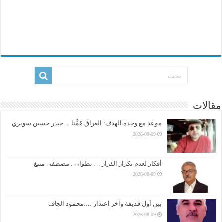
مقالات
موعد مع وحدة الهدف: العراق هَمُّنا …حيدر حسين سويري
2026-08-09
أفكار لعدم تكرار الفرار … تطوان : مصطفى منيغ
2026-08-09
بين أول قذيفة وآخر اعتذار ….محمود الجاف
2026-08-09