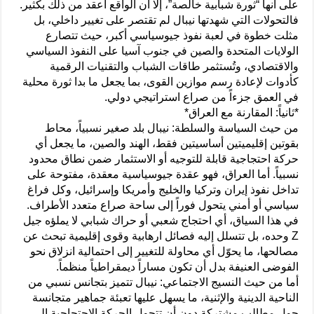
على أنها “ثورة شبابية خالصة”، إلا أن الواقع أعقد من ذلك بكثير.
فالتحولات التي شهدتها نيبال لم تقتصر على تغيير داخلي، بل
مثلت خطوة في لعبة نفوذ جيوسياسي أكبر، حيث تتصارع
الولايات المتحدة والصين في جنوب آسيا على النفوذ السياسي
والاقتصادي، وتُستثمر طاقات الشباب والتقنيات الرقمية
كأدوات لإعادة رسم موازين القوى، بما يجعل ما بدا ثورة محلية
في العمق جزءاً من صراع استراتيجي دولي.
*ثانياً: المقارنة مع العراق*
من حيث السياسة والسلطة: نيبال بلد صغير نسبياً، محاط
بقوتين إقليميتين أساسيتين فقط، الهند والصين، ما يجعل أي
حركة احتجاجية قابلة للتوجيه أو الاستثمار ضمن نطاق محدود
نسبياً. أما العراق، فهو عقدة جيوسياسية معقدة، مفتوحة على
تداخل نفوذ إيران وتركيا والخليج وأمريكا وإسرائيل، وكل فراغ
سياسي أو أمني يتحول فوراً إلى ساحة صراع متعدد الأطراف.
في هذا السياق، أي احتجاج شعبي أو حراك شبابي لا يملؤه جيل
Z وحده، بل تتسلل إليه فصائل ارهابية وقوى إقليمية تبحث عن
مصالحها، ما يحوّل أي محاولة للتغيير إلى احتمالية انزلاق نحو
الفوضى العنيفة بدل أن تكون مساراً ديمقراطياً منظماً.
أما من حيث النسيج الاجتماعي: نيبال تتميز بتجانس نسبي من
الناحية الدينية والإثنية، ما يسهل عليها تعبئة جماهير متجانسة
حول مطالب مشتركة دون أن تتحول الحركة الاحتجاجية إلى