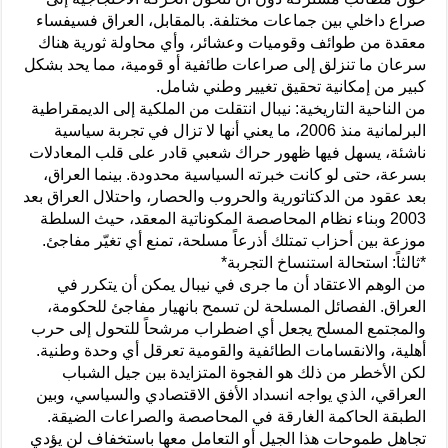
صراع داخلي بين جماعات مختلفة. بالمقابل، العراق فسيفساء
معقدة من طوائف وقوميات وعشائر، وأي محاولة ثورية هناك
سرعان ما تنزلق إلى صراعات طائفية أو قومية، مما يحد بشكل
كبير من إمكانية تحقيق تغيير وطني شامل.
من الناحية التاريخية: نيبال انتقلت من الملكية إلى الديمقراطية
البرلمانية منذ 2006، ما يعني أنها لا تزال في تجربة سياسية
ناشئة، يسهل فيها ظهور حراك شعبي قادر على قلب المعادلات
بسرعة، حتى لو كانت خبرته السياسية محدودة. بينما العراق،
بعد عقود من الدكتاتورية والحروب والحصار، واحتلال العراق بعد
2003 وبناء نظام المحاصصة المكوناتية المعقد، حيث السلطة
موزعة بين أحزاب تمتلك أذرعاً مسلحة، تمنع أي تغيّر مفاجئ.
*ثالثاً: استحالة استنساخ التجربة*
من الوهم الاعتقاد أن ما جرى في نيبال يمكن أن يتكرر في
العراق. الفصائل المسلحة لن تسمح بانهيار مفاجئ للحكومة،
والمجتمع المسلح يجعل أي اضطراب مرشحاً للتحول إلى حرب
أهلية، والانقسامات الطائفية والقومية تعرقل أي وحدة وطنية.
لكن الأخطر من ذلك هو الفجوة المتزايدة بين جيل الشباب
العراقي، الذي يواجه انسداد الأفق الاقتصادي والسياسي، وبين
الطبقة الحاكمة الغارقة في المحاصصة والصراعات الضيقة.
تجاهل طموحات هذا الجيل أو التعامل معها باستخفاف لن يؤدي