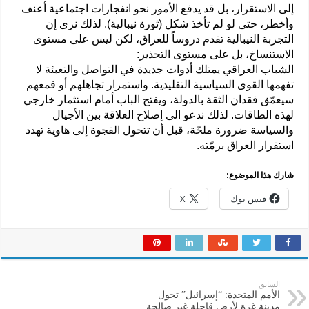
إلى الاستقرار، بل قد يدفع الأمور نحو انفجارات اجتماعية أعنف
وأخطر، حتى لو لم تأخذ شكل (ثورة نيبالية). لذلك نرى إن
التجربة النيبالية تقدم دروساً للعراق، لكن ليس على مستوى
الاستنساخ، بل على مستوى التحذير:
الشباب العراقي يمتلك أدوات جديدة في التواصل والتعبئة لا
تفهمها القوى السياسية التقليدية. واستمرار تجاهلهم أو قمعهم
سيعمّق فقدان الثقة بالدولة، ويفتح الباب أمام استثمار خارجي
لهذه الطاقات. لذلك ندعو الى إصلاح العلاقة بين الأجيال
والسياسة ضرورة ملحّة، قبل أن تتحول الفجوة إلى هاوية تهدد
استقرار العراق برمّته.
شارك هذا الموضوع:
فيس بوك
X
السابق
الأمم المتحدة: “إسرائيل” تحول
مدينة غزة لأرض قاحلة غير صالحة