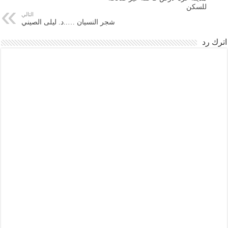
للسكن
التالي
شجر النسيان …..د. ليلى الصيني
اترك رد