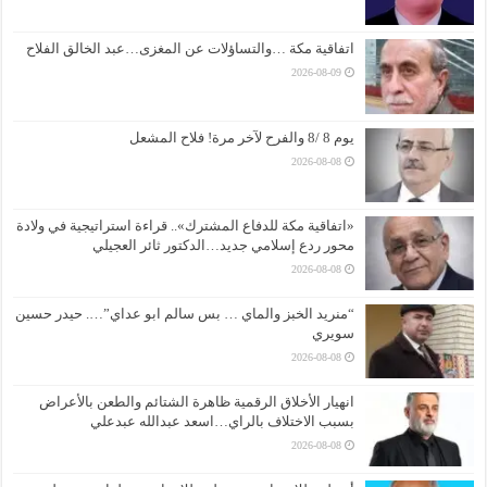
اتفاقية مكة …والتساؤلات عن المغزى…عبد الخالق الفلاح
2026-08-09
يوم 8 /8 والفرح لآخر مرة! فلاح المشعل
2026-08-08
«اتفاقية مكة للدفاع المشترك».. قراءة استراتيجية في ولادة
محور ردع إسلامي جديد…الدكتور ثائر العجيلي
2026-08-08
“منريد الخبز والماي … بس سالم ابو عداي”…. حيدر حسين
سويري
2026-08-08
انهيار الأخلاق الرقمية ظاهرة الشتائم والطعن بالأعراض
بسبب الاختلاف بالراي…اسعد عبدالله عبدعلي
2026-08-08