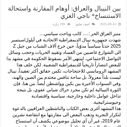
بين النيبال والعراق: أوهام المقارنة واستحالة
الاستنساخ* ناجي الغزي
2025-09-14
اضف تعليق
199 زيارة
منبر العراق الحر :…. كاتب وباحث سياسي…
شهدت جمهورية نيبال الديمقراطية الاتحادية في أيلول/سبتمبر
2025 حدثاً سياسياً مدوّياً، حين خرج آلاف الشباب من جيل Z
الى الشوارع غاضبين من الفساد وتقييد الحريات وحجب وسائل
التواصل الاجتماعي، لينتهي الأمر بسقوط الحكومة في مشهد بدا
للبعض انتصاراً تاريخياً للديمقراطية الشعبية. لكن خلف هذا
المشهد الرومانسي للاحتجاجات، تكمن حقائق أكثر تعقيداً، نيبال
ليست بلداً معزولاً، بل ساحة تنافس محتدم بين الصين والهند،
وفي السنوات الأخيرة بين بكين وواشنطن أيضاً. من هنا، فإن
الثورة النيبالية لم تكن مجرد حراك شبابي عفوي، بل نتيجة
تداخل عوامل داخلية وخارجية، سياسية واقتصادية
وجيوستراتيجية.
هذا المشهد أغرى بعض الكتاب والناشطين العراقيين بالدعوة
لتكرار التجربة وذهب البعض الى مقارنتها مع انتفاضة تشرين
عام 2019، غير أن أي تحليل موضوعي يكشف أن استنساخ