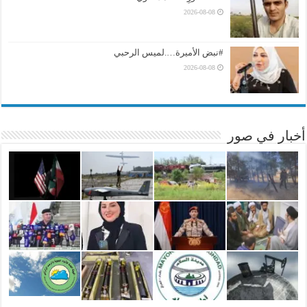
2026-08-08
#نبض الأميرة….لميس الرحبي
2026-08-08
أخبار في صور