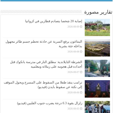
تقارير مصورة
إصابة 20 شخصا بتصادم قطارين في كرواتيا
2026-08-09
البنتاغون يرفع السرية عن حادثة تحطم جسم طائر مجهول
بداخله جثة بشرية
2026-08-08
الشرطة التايلاندية: مطلق النار في مدرسة بانكوك قتل
أجداده قبل هجومه على زملائه ومعلميه
2026-08-07
ترامب ينقذ طفلا من السقوط على المسرح ويحول الموقف
إلى نكتة عن سقوط بايدن (فيديو)
2026-08-06
زلزال بقوة 6.3 درجة يضرب جنوب الفلبين (فيديو)
2026-08-05