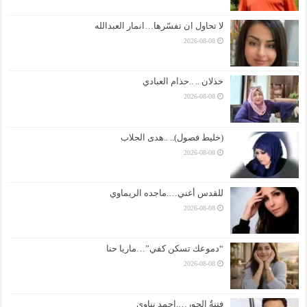
لا تحاول ان تفسّرها…انمار العبدالله
2026-08-08
خذلان .. ..حذام العبادي
2026-08-08
(خليط فصول).. ..هدى الجلاب
2026-08-08
للقدس أغني….ماجده الريماوي
2026-08-08
“دموعك تسكن كفي”…ماريا حنا
2026-08-08
فتنةُ الحورِ….احمد نناوي