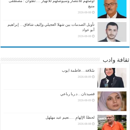
أوصلهم للانتصار وسيوصلهم للانهيار ….تطوان : مصطفى
منيغ
2026-08-08
تأويل الصدمات بين شهلا العجيلي وإليف شافاق… إبراهيم
أبو عواد
2026-08-08
ثقافة وادب
سُلافة….فاطمة ايوب
2026-08-09
قصيدتان…د.ربا رباعي
2026-08-09
لحظةُ الإلهامِ …..نعيم عبد مهلهل
2026-08-08