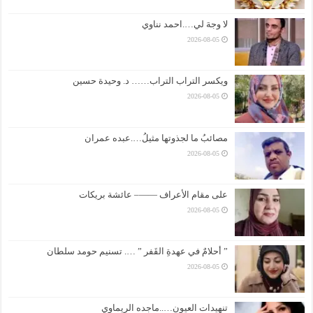
لا وجهَ لي….احمد نناوي
2026-08-05
ويكسر التراب التراب…… د. وحيدة حسين
2026-08-05
مصائبُ ما لجذوتها مثيلُ….عبده عمران
2026-08-05
على مقام الأعراف ——– عائشة بريكات
2026-08-05
” أحلامٌ في عهدةِ القَفر ” …. تسنيم حومد سلطان
2026-08-05
تنهيدات العيون…..ماجده الريماوي