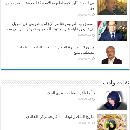
في الدولة إبّان الامبراطوريةَ الآشوريَّةَ الحديثة … عبد يونس
لافي
2026-08-05
المسؤولية الدولية وعناصر الإلزام بالتعويض عن تمويل
الإرهاب ورعايته عبر الحدود: السعودية نموذجًا…رياض سعد
2026-08-04
من وراء المسيرة الخضراء / الجزء الرابع …. بغداد :
مصطفى منيغ
2026-08-04
ثقافة وادب
(كلّما تأخّر الصباح).. ..هدى الجلاب
2026-08-05
تباريحُ الشَّك والوفاء…د. فريحة تركي الخالدي
2026-08-05