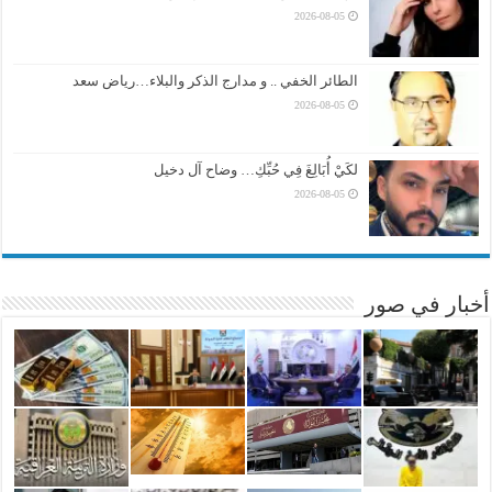
2026-08-05
الطائر الخفي .. و مدارج الذكر والبلاء…رياض سعد
2026-08-05
لكَيْ أُبَالِغَ فِي حُبِّكِ… وضاح آل دخيل
2026-08-05
أخبار في صور