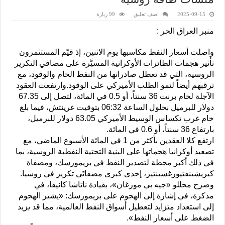
2025-09-15
اضف تعليق
99 زيارة
منبر العراق الحر :
واصلت أسعار النفط مكاسبها يوم الاثنين، إذ قيّم المستثمرون
تأثير هجمات الطائرات الأوكرانية المسيَّرة على مصافي التكرير
الروسية، التي قد تعطل صادراتها من النفط الخام والوقود، مع
ترقبهم أيضاً لنمو الطلب الأميركي على الوقود.وارتفعت العقود
الآجلة لخام برنت 36 سنتاً، أو 0.5 في المائة، لتصل إلى 67.35
دولار للبرميل بحلول الساعة 06:32 بتوقيت غرينتش، فيما بلغ
خام غرب تكساس الوسيط الأميركي 63.05 دولار للبرميل،
بارتفاع 36 سنتاً، أو 0.6 في المائة.
ارتفع كلا العقدين بأكثر من 1 في المائة الأسبوع الماضي، مع
تصعيد أوكرانيا هجماتها على البنية التحتية النفطية الروسية، بما
في ذلك أكبر محطة لتصدير النفط في بريمورسك، ومصفاة
كيريشينفتيورغسينتيز، إحدى كبرى مصفاتَي تكرير في روسيا.
وصرح محللو «جيه بي مورغان»، بقيادة ناتاشا كانيفا، في
مذكرة، في إشارة إلى الهجوم على بريمورسك: «يشير الهجوم
إلى استعداد متزايد لتعطيل أسواق النفط العالمية، مما قد يزيد
الضغط على أسعار النفط».