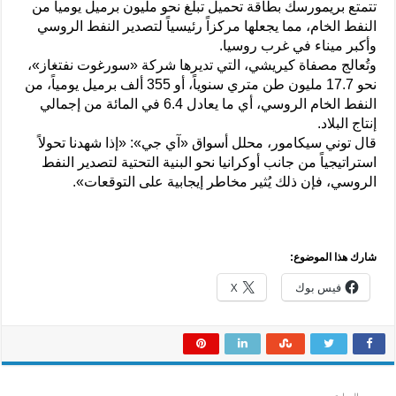
تتمتع بريمورسك بطاقة تحميل تبلغ نحو مليون برميل يومياً من
النفط الخام، مما يجعلها مركزاً رئيسياً لتصدير النفط الروسي
وأكبر ميناء في غرب روسيا.
وتُعالج مصفاة كيريشي، التي تديرها شركة «سورغوت نفتغاز»،
نحو 17.7 مليون طن متري سنوياً، أو 355 ألف برميل يومياً، من
النفط الخام الروسي، أي ما يعادل 6.4 في المائة من إجمالي
إنتاج البلاد.
قال توني سيكامور، محلل أسواق «آي جي»: «إذا شهدنا تحولاً
استراتيجياً من جانب أوكرانيا نحو البنية التحتية لتصدير النفط
الروسي، فإن ذلك يُثير مخاطر إيجابية على التوقعات».
شارك هذا الموضوع:
فيس بوك
X