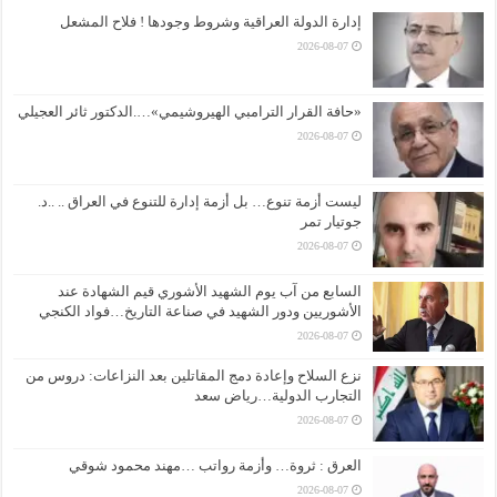
إدارة الدولة العراقية وشروط وجودها ! فلاح المشعل
2026-08-07
«حافة القرار الترامبي الهيروشيمي»….الدكتور ثائر العجيلي
2026-08-07
ليست أزمة تنوع… بل أزمة إدارة للتنوع في العراق .. ..د.
جوتيار تمر
2026-08-07
السابع من آب يوم الشهيد الأشوري قيم الشهادة عند
الأشوريين ودور الشهيد في صناعة التاريخ…فواد الكنجي
2026-08-07
نزع السلاح وإعادة دمج المقاتلين بعد النزاعات: دروس من
التجارب الدولية…رياض سعد
2026-08-07
العرق : ثروة… وأزمة رواتب …مهند محمود شوقي
2026-08-07