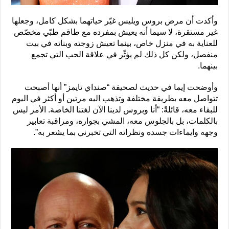
وأكدت أن مرض بروس ويليس غيّر حياتهما بشكل كامل، وجعلها
غير مستقرة، لا سيما أنه يعيش بمفرده مع طاقم طبّي مخصّص
للعناية به في منزل خاص، بينما تعيش زوجته وبناته في بيت
منفصل، ولكن كل ذلك لم يؤثّر في علاقة الحب التي تجمع
بينهما.
وأوضحت إيما في حديث لصحيفة “صنداي تايمز” أنها أصبحت
تتواصل معه بطريقة مختلفة وتذهب اليه مرتين أو أكثر في اليوم
للبقاء معه، قائلةً: “أنا وبروس لدينا الآن لغتنا الخاصة. الأمر ليس
بالكلمات، بل بالجلوس معه، المشي بجواره، ومراقبة تعابير
وجهه وايماءات جسده ونظراته التي تخبرني بما يشعر به”.