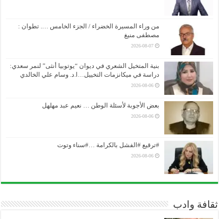
من وراء المسيرة الخضراء / الجزء الخامس …. تطوان :
مصطفى منيغ
2026-08-07
بنية المتخيل الشعري في ديوان “يوتوبيا أنثى” لنمر سعدي:
دراسة في ميكانزمات التخييل…ا.د. وسام علي الخالدي
2026-08-06
بعض الأجوبة لأسئلة الوطن … نعيم عبد مهلهل
2026-08-06
#ترقيع #الفشل بالكرامة …#سناء وتوت
2026-08-06
ثقافة وادب