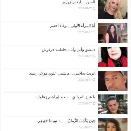
السور….ليلاس زرزور
2026-08-07
أنا المرأة الأولى….وفاء اخضر
2026-08-07
دمشق وأبي وأنا….فاطمة حرفوش
2026-08-07
غريبٌ بداخلي….هاشمي علوي مولاي رشيد
2026-08-07
يا عبيرَ الموانئِ…سعيد إبراهيم زعلوك
2026-08-07
حِينَ يَكْذِبُ الزَّمانُ ….. د. سِيما حَقِيقِي
2026-08-07