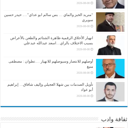
2026-08-08
“منريد الخبز والماي … بس سالم ابو عداي”…. حيدر حسين
سويري
2026-08-08
انهيار الأخلاق الرقمية ظاهرة الشتائم والطعن بالأعراض
بسبب الاختلاف بالراي…اسعد عبدالله عبدعلي
2026-08-08
أوصلهم للانتصار وسيوصلهم للانهيار ….تطوان : مصطفى
منيغ
2026-08-08
تأويل الصدمات بين شهلا العجيلي وإليف شافاق… إبراهيم
أبو عواد
2026-08-08
ثقافة وادب