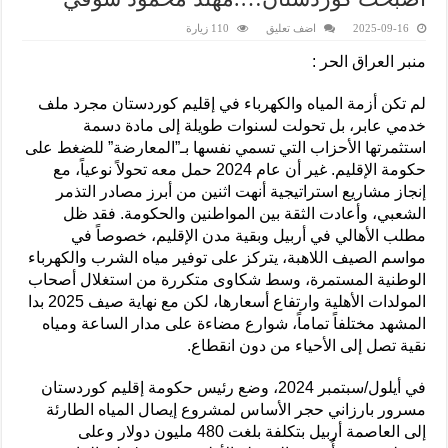
2025-09-16
اضف تعليق
110 زيارة
منبر العراق الحر :
لم تكن أزمة المياه والكهرباء في إقليم كوردستان مجرد ملف
خدمي عابر، بل تحولت لسنوات طويلة إلى مادة دسمة
استثمرتها الأحزاب التي تسمي نفسها بـ”المعارضة” للضغط على
حكومة الإقليم. غير أن عام 2024 حمل معه تحولاً نوعياً، مع
إنجاز مشاريع استراتيجية أنهت اثنين من أبرز مصادر التذمر
الشعبي، وأعادت الثقة بين المواطنين والحكومة. فقد ظل
مطلب الأهالي في أربيل وبقية مدن الإقليم، خصوصاً في
مواسم الصيف اللاهبة، يتركز على توفير مياه الشرب والكهرباء
الوطنية المستمرة، وسط شكاوى متكررة من استغلال أصحاب
المولدات الأهلية وارتفاع أسعارها، لكن مع نهاية صيف 2025 بدا
المشهد مختلفاً تماماً، شوارع مضاءة على مدار الساعة ومياه
نقية تصل إلى الأحياء من دون انقطاع.
في أيلول/سبتمبر 2024، وضع رئيس حكومة إقليم كوردستان
مسرور بارزاني حجر الأساس لمشروع إيصال المياه الطارئة
إلى العاصمة أربيل بتكلفة بلغت 480 مليون دولار وعلى