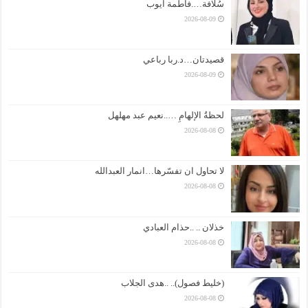
سُلافة….فاطمة ايوب
2026-08-09
قصيدتان…د.ربا رباعي
2026-08-09
لحظةُ الإلهامِ …..نعيم عبد مهلهل
2026-08-08
لا تحاول ان تفسّرها…انمار العبدالله
2026-08-08
خذلان .. ..حذام العبادي
2026-08-08
(خليط فصول).. ..هدى الجلاب
2026-08-08