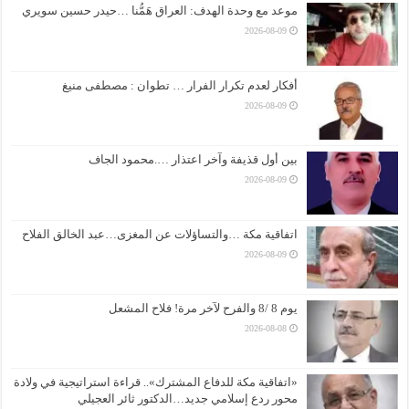
موعد مع وحدة الهدف: العراق هَمُّنا …حيدر حسين سويري
2026-08-09
أفكار لعدم تكرار الفرار … تطوان : مصطفى منيغ
2026-08-09
بين أول قذيفة وآخر اعتذار ….محمود الجاف
2026-08-09
اتفاقية مكة …والتساؤلات عن المغزى…عبد الخالق الفلاح
2026-08-09
يوم 8 /8 والفرح لآخر مرة! فلاح المشعل
2026-08-08
«اتفاقية مكة للدفاع المشترك».. قراءة استراتيجية في ولادة
محور ردع إسلامي جديد…الدكتور ثائر العجيلي