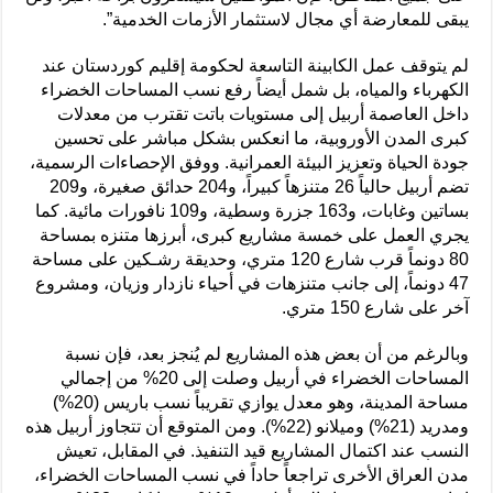
يبقى للمعارضة أي مجال لاستثمار الأزمات الخدمية”.
لم يتوقف عمل الكابينة التاسعة لحكومة إقليم كوردستان عند
الكهرباء والمياه، بل شمل أيضاً رفع نسب المساحات الخضراء
داخل العاصمة أربيل إلى مستويات باتت تقترب من معدلات
كبرى المدن الأوروبية، ما انعكس بشكل مباشر على تحسين
جودة الحياة وتعزيز البيئة العمرانية. ووفق الإحصاءات الرسمية،
تضم أربيل حالياً 26 متنزهاً كبيراً، و204 حدائق صغيرة، و209
بساتين وغابات، و163 جزرة وسطية، و109 نافورات مائية. كما
يجري العمل على خمسة مشاريع كبرى، أبرزها متنزه بمساحة
80 دونماً قرب شارع 120 متري، وحديقة رشـكين على مساحة
47 دونماً، إلى جانب متنزهات في أحياء نازدار وزيان، ومشروع
آخر على شارع 150 متري.
وبالرغم من أن بعض هذه المشاريع لم يُنجز بعد، فإن نسبة
المساحات الخضراء في أربيل وصلت إلى 20% من إجمالي
مساحة المدينة، وهو معدل يوازي تقريباً نسب باريس (20%)
ومدريد (21%) وميلانو (22%). ومن المتوقع أن تتجاوز أربيل هذه
النسب عند اكتمال المشاريع قيد التنفيذ. في المقابل، تعيش
مدن العراق الأخرى تراجعاً حاداً في نسب المساحات الخضراء،