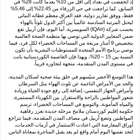
إذ انخفضت في بغداد إلى أقل من 10% بعدما كانت 28% في
السابق، كما تراجعت في حي الزرقاء من 22.45% إلى 5.46%
فقط، ووفق تقارير دولية، فقد العراق معظم غطائه النباتي
ليحتل المرتبة السادسة عالمياً بين أكثر الدول تلوثاً بالهواء
بحسب شركة (IQAir) السويسرية. أما اليوم، فإن أربيل تقع
ضمن المعايير الدولية التي توصي بها منظمة الصحة العالمية
بتخصيص 9 أمتار مربعة من المساحات الخضراء لكل فرد، فيما
يوصي برنامج الأمم المتحدة للمستوطنات البشرية بأن تكون
النسبة بين 15 – 20%، وبهذا فإن العاصمة الكوردستانية باتت
في مستوى المدن المتقدمة، متجهة لتجاوزه قريباً.
هذا التوسع الأخضر سيُسهم في خلق بيئة صحية لسكان المدينة،
والحد من الأمراض الناجمة عن تلوث الهواء مثل السرطان
وأمراض الجهاز التنفسي، إضافة إلى رفع جودة الحياة وزيادة
شعور المواطنين بالراحة والاستقرار. بين الكهرباء المستمرة،
والمياه المأمونة، والتوسع في المساحات الخضراء، ترسم
حكومة إقليم كوردستان ملامح مرحلة جديدة تعزز رفاهية
المواطنين وتضع أربيل في مصاف المدن المتقدمة، فيما تتراجع
أوراق المعارضة التي اعتادت الاستثمار في أزمات الخدمات،
لتجد نفسها اليوم أمام واقع لم يعد يقبل المتاجرة بمعاناة الناس.