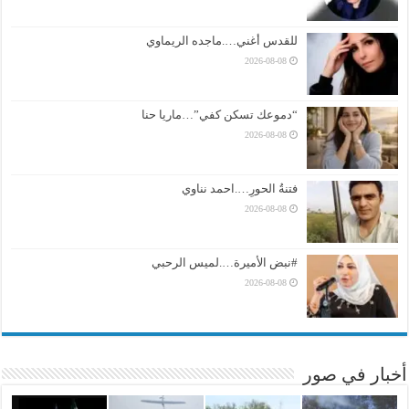
للقدس أغني….ماجده الريماوي
2026-08-08
“دموعك تسكن كفي”…ماريا حنا
2026-08-08
فتنةُ الحورِ….احمد نناوي
2026-08-08
#نبض الأميرة….لميس الرحبي
2026-08-08
أخبار في صور