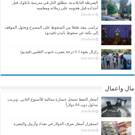
الشرطة التايلاندية: مطلق النار في مدرسة بانكوك قتل
أجداده قبل هجومه على زملائه ومعلميه
2026-08-07
ترامب ينقذ طفلا من السقوط على المسرح ويحول الموقف
إلى نكتة عن سقوط بايدن (فيديو)
2026-08-06
زلزال بقوة 6.3 درجة يضرب جنوب الفلبين (فيديو)
2026-08-05
مال واعمال
أسعار النفط تسجل خسارة متتالية للأسبوع الثاني.. وبرنت
يتداول دون 84 دولاراً
2026-08-09
استقرار أسعار صرف الدولار في بغداد وأربيل والبصرة
2026-08-08