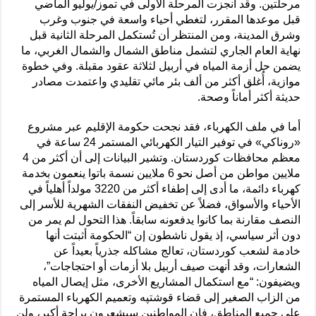
مرحلتين. وقد أُنجزت المرحلة الأولى في تموز/يوليو الماضي
قبل موعدها المقرر، لتغطي أحياء واسعة في جنوب وغرب
وشرق المدينة، ومن المنتظر أن تُستكمل المرحلة الثانية قبل
نهاية العام الجاري لتشمل مناطق الشمال والشمال الغربي، ما
يضمن حل أزمة المياه في أربيل لثلاثة عقود مقبلة. وفي خطوة
موازية، أُغلق أكثر من ألف بئر مائي تقليدي واعتمدت مصادر
حديثة أكثر أماناً وصحة.
أما في ملف الكهرباء، فقد نجحت حكومة الإقليم عبر مشروع
«روناكي» في توفير التيار الكهربائي المستمر 24 ساعة في
معظم محافظات كوردستان. وتشير البيانات إلى أن أكثر من 4
ملايين مواطن من أصل نحو 6 ملايين نسمة باتوا ينعمون بخدمة
كهرباء دائمة، ما أدى إلى إطفاء أكثر من 3220 مولداً أهلياً في
الأحياء والأسواق، فضلاً عن تخفيض النفقات الشهرية للأسر إلى
النصف مقارنة بما كانوا يدفعونه سابقاً. هذا التحول لم يمر من
دون أثر سياسي، إذ يقول ناشطون إن “الحكومة أثبتت أنها
خادمة لشعب كوردستان، تعالج مشاكله جذرياً بعيداً عن
الشعارات، وقد أنهت صيف أربيل بلا أزمات أو احتجاجات”،
ويضيفون: “مع استكمال المشاريع الأخرى، مثل إيصال المياه
من الزاب الصغير إلى قضاء قوشتپە وتعميم الكهرباء المستمرة
على جميع المناطق، فإن المواطنين سيشعرون براحة أكبر، ولن