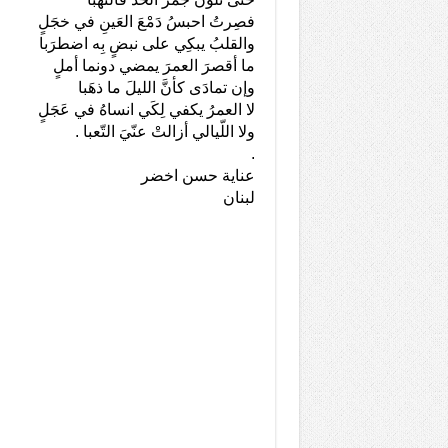
فصِرتُ احبسُ دَمْعَ العَينِ في خجَلٍ
والقلبُ يبكِي على نبضٍ بِه اضطرَبا
ما أقصرَ العمرَ يمضي دونما أملٍ
وإن تمادَى كأنَّ الليلَ ما ذهَبا
لا العمرُ يكفي لِكَي انساهُ في عَجَلٍ
ولا اللّيالي أزالتْ عنّيَ التّعبا .
.
عناية حسن اخضر
لبنان