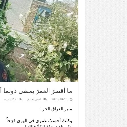
ما أقصرَ العمرَ يمضي دونما
2025-10-10
اضف تعليق
117 زيارة
منبر العراق الحر :
‏وكنتُ أحسبُ عَمري في الهوى فرَحاً
حتّى تلوّنَ جَمْرُ الخَدِّ فالتَهَبا