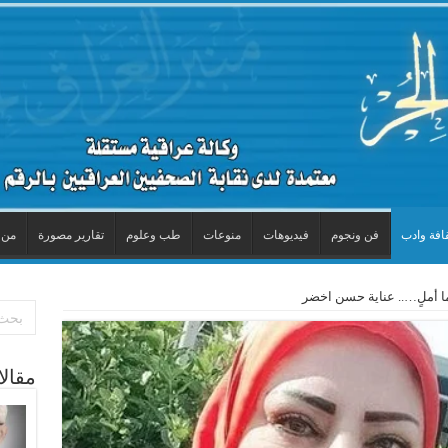
افة وادب
فن ونجوم
فيديوهات
منوعات
طب وعلوم
تقارير مصورة
من 
ما أملٍ….. عناية حسن اخضر
مقال