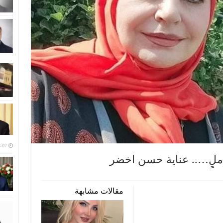
-07
 أملٍ….. عناية حسن اخضر
مقالات مشابهة