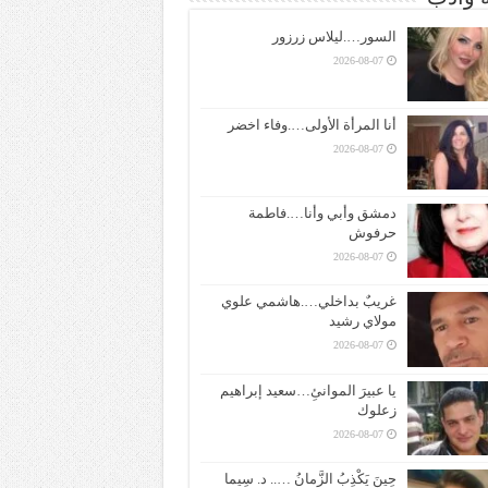
السور….ليلاس زرزور
2026-08-07
أنا المرأة الأولى….وفاء اخضر
2026-08-07
دمشق وأبي وأنا….فاطمة
حرفوش
2026-08-07
غريبٌ بداخلي….هاشمي علوي
مولاي رشيد
2026-08-07
يا عبيرَ الموانئِ…سعيد إبراهيم
زعلوك
2026-08-07
حِينَ يَكْذِبُ الزَّمانُ ….. د. سِيما