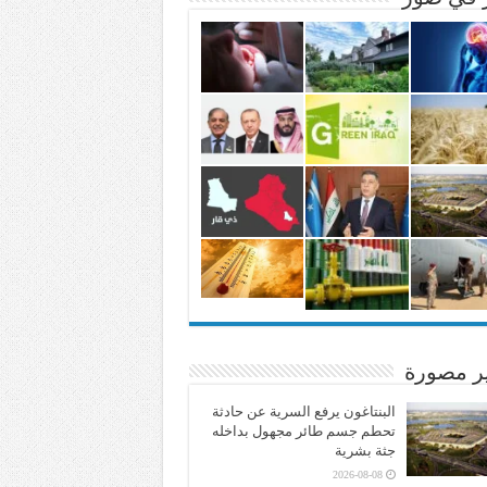
ير مصورة
البنتاغون يرفع السرية عن حادثة
تحطم جسم طائر مجهول بداخله
جثة بشرية
2026-08-08