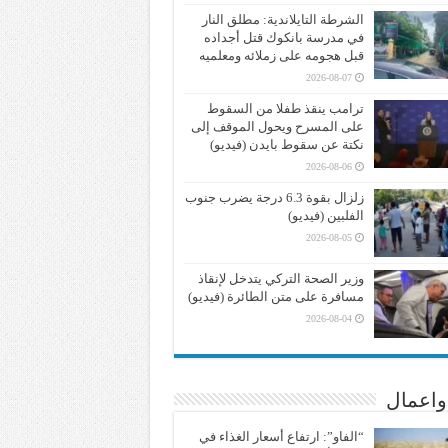
الشرطة التايلاندية: مطلق النار
في مدرسة بانكوك قتل أجداده
قبل هجومه على زملائه ومعلميه
2026-08-07
ترامب ينقذ طفلا من السقوط
على المسرح ويحول الموقف إلى
نكتة عن سقوط بايدن (فيديو)
2026-08-06
زلزال بقوة 6.3 درجة يضرب جنوب
الفلبين (فيديو)
2026-08-05
وزير الصحة التركي يتدخل لإنقاذ
مسافرة على متن الطائرة (فيديو)
2026-08-04
واعمال
“الفاو”: ارتفاع أسعار الغذاء في