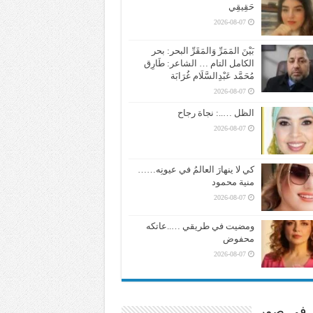
حَقِيقِي
2026-08-07
بَيْنَ المَمَرِّ وَالمَقَرِّ البحر: بحر
الكامل التام … الشاعر: طَارِق
مُحَمَّد عَبْدِالسَّلَام غُرَابَة
2026-08-07
الظل …..: نجاة رجاح
2026-08-07
كي لا ينهارَ العالمُ في عيونِه……
منية محمود
2026-08-07
ومضيت في طريقي …..عاتكه
محفوض
2026-08-07
ر في صور