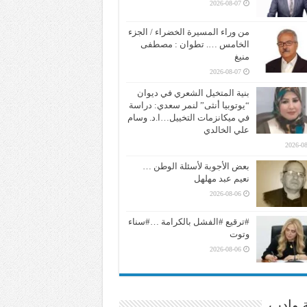
2026-08-07
من وراء المسيرة الخضراء / الجزء
الخامس …. تطوان : مصطفى
منيغ
2026-08-07
بنية المتخيل الشعري في ديوان
“يوتوبيا أنثى” لنمر سعدي: دراسة
في ميكانزمات التخييل…ا.د. وسام
علي الخالدي
2026-08
بعض الأجوبة لأسئلة الوطن …
نعيم عبد مهلهل
2026-08-06
#ترقيع #الفشل بالكرامة …#سناء
وتوت
2026-08-06
ة وادب