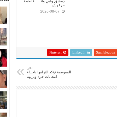
دمشق وأبي وأنا….فاطمة
حرفوش
2026-08-07
Pinterest
LinkedIn
Stumbleupon
التالي
المفوضية تؤكد التزامها باجراء
انتخابات حرة ونزيهة