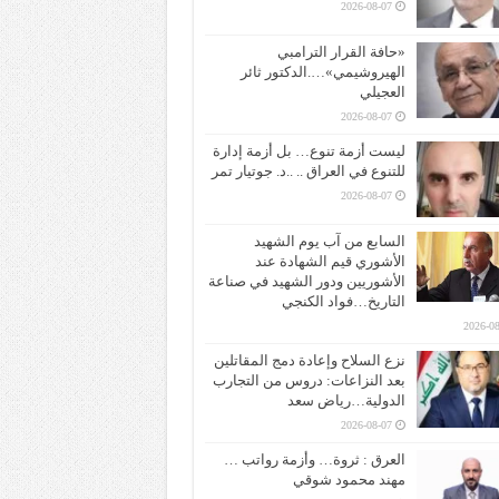
2026-08-07
«حافة القرار الترامبي
الهيروشيمي»….الدكتور ثائر
العجيلي
2026-08-07
ليست أزمة تنوع… بل أزمة إدارة
للتنوع في العراق .. ..د. جوتيار تمر
2026-08-07
السابع من آب يوم الشهيد
الأشوري قيم الشهادة عند
الأشوريين ودور الشهيد في صناعة
التاريخ…فواد الكنجي
2026-08
نزع السلاح وإعادة دمج المقاتلين
بعد النزاعات: دروس من التجارب
الدولية…رياض سعد
2026-08-07
العرق : ثروة… وأزمة رواتب …
مهند محمود شوقي