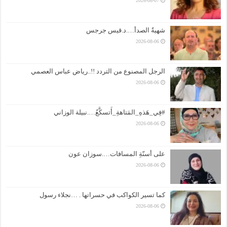
2026-08-07
شهيةُ الصدأ….د.قيس جرجس
2026-08-06
الرجل المصنوع من التردد !!..رياض عباس العصمي
2026-08-06
#فِي_هَذهِ_المَتاهةِ_أَتسكَّعُ….نبيلة الوزاني
2026-08-06
على أسنّةِ المسافات….سوزان عون
2026-08-06
كما تسير الكواكب في حسراتها . …نجلاء رسول
2026-08-06