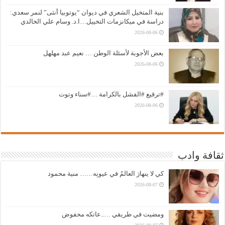
بنية المتخيل الشعري في ديوان “يوتوبيا أنثى” لنمر سعدي:
دراسة في ميكانزمات التخييل…ا.د. وسام علي الخالدي
2026-08-06
بعض الأجوبة لأسئلة الوطن … نعيم عبد مهلهل
2026-08-06
#ترقيع #الفشل بالكرامة …#سناء وتوت
2026-08-06
ثقافة وادب
كي لا ينهارَ العالمُ في عيونِه…… منية محمود
2026-08-07
ومضيت في طريقي …..عاتكه محفوض