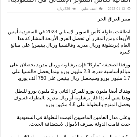
2023-01-12
اضف تعليق
336 زيارة
منبر العراق الحر :
انطلقت بطولة كأس السوبر الإسباني 2023 في السعودية أمس
الأربعاء ومن المقرر أن تحصل الفرق الأربعة المشاركة هذا
العام (برشلونة وريال مدريد وفالنسيا وريال بيتيس) على مبالغ
كبيرة.
ووفقا لصحيفة “ماركا” فإن برشلونة وريال مدريد يحصلان على
مبالغ أساسية قدرها 2.8 مليون يورو بينما يحصل فالنسيا على
1.7 مليون يورو وسيحصل ريال بيتيس على 750 ألف يورو.
وهناك أيضا مليون يورو للمركز الثاني و 2 مليون يورو للبطل
وهذا يعني أنه إذا فاز برشلونة أو ريال مدريد بالبطولة فسوف
يحصل المتوج بالبطولة على 4.8 ملايين يورو.
وعلى مدار العامين الماضيين أقيمت البطولة في السعودية
حيث قامت الدولة بصرف الأموال لاستضافة الحدث.
وكشفت الصحيفة أن كرة القدم الإسبانية تجنى مبلغ 40 مليون