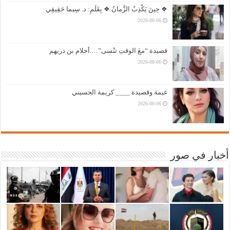
❖ حِينَ يَكْذِبُ الزَّمانُ ❖ بِقَلَمِ: د. سِيما حَقِيقِي
2026-08-06
قصيدة “معَ الوقتِ تنْسى”….أحلام بن دريهم
2026-08-06
غيمة وقصيدة ____ كريمة الحسيني
2026-08-06
أخبار في صور