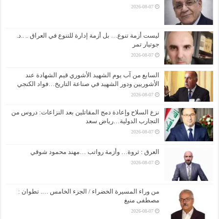
2026-08-07
ليست أزمة تنوع… بل أزمة إدارة للتنوع في العراق .. ..د.
جوتيار تمر
2026-08-07
السابع من آب يوم الشهيد الأشوري قيم الشهادة عند
الأشوريين ودور الشهيد في صناعة التاريخ…فواد الكنجي
2026-08-07
نزع السلاح وإعادة دمج المقاتلين بعد النزاعات: دروس من
التجارب الدولية…رياض سعد
2026-08-07
العرق : ثروة… وأزمة رواتب …مهند محمود شوقي
2026-08-07
من وراء المسيرة الخضراء / الجزء الخامس …. تطوان :
مصطفى منيغ
2026-08-07