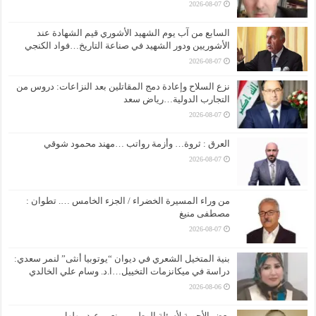
2026-08-07
السابع من آب يوم الشهيد الأشوري قيم الشهادة عند
الأشوريين ودور الشهيد في صناعة التاريخ…فواد الكنجي
2026-08-07
نزع السلاح وإعادة دمج المقاتلين بعد النزاعات: دروس من
التجارب الدولية…رياض سعد
2026-08-07
العرق : ثروة… وأزمة رواتب …مهند محمود شوقي
2026-08-07
من وراء المسيرة الخضراء / الجزء الخامس …. تطوان :
مصطفى منيغ
2026-08-07
بنية المتخيل الشعري في ديوان “يوتوبيا أنثى” لنمر سعدي:
دراسة في ميكانزمات التخييل…ا.د. وسام علي الخالدي
2026-08-06
بعض الأجوبة لأسئلة الوطن … نعيم عبد مهلهل