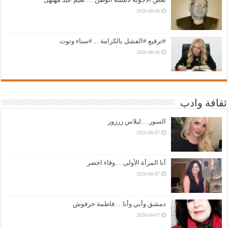
2026-08-06
#ترقيع #الفشل بالكرامة …#سناء وتوت
2026-08-06
ثقافة وادب
السور….ليلاس زرزور
2026-08-07
أنا المرأة الأولى….وفاء اخضر
2026-08-07
دمشق وأبي وأنا….فاطمة حرفوش
2026-08-07