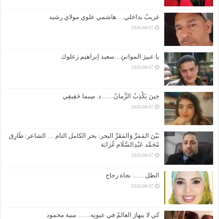
غريبٌ بداخلي….هاشمي علوي مولاي رشيد
2026-08-07
يا عبيرَ الموانئِ…سعيد إبراهيم زعلوك
2026-08-07
حِينَ يَكْذِبُ الزَّمانُ ….. د. سِيما حَقِيقِي
2026-08-07
بَيْنَ المَمَرِّ وَالمَقَرِّ البحر: بحر الكامل التام … الشاعر: طَارِق
مُحَمَّد عَبْدِالسَّلَام غُرَابَة
2026-08-07
الظل …..: نجاة رجاح
2026-08-07
كي لا ينهارَ العالمُ في عيونِه…… منية محمود