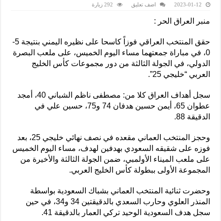
2023-01-12
اضف تعليق
292 زيارة
منبر العراق الحر :
حقق المنتخب العراقي فوزاً كاسحا على نظيره اليمني بنتيجة 5-
0، في مباراة جمعتهما مساء اليوم الخميس، على ملعب البصرة
الدولي، في الجولة الثالثة من دور مجموعات كأس الخليج
العربي “خليجي 25”.
سجل أهداف العراق كلا من: مصطفى ناظم الشباني 40، أمجد
عطوان 65، أيمن حسين هدفان 74 و75، حسين علي في
الدقيقة 88.
وحجز المنتخب العماني مقعده في نصف نهائي خليجي 25، بعد
فوزه على شقيقه السعودي بهدفين لهدف، مساء اليوم الخميس
على ملعب الميناء الأولمبي، ضمن الجولة الثالثة والأخيرة من
المجموعة الأولى ببطولة كأس الخليج العربي.
وحضرت ثنائية المنتخب العماني بشباك السعودية بواسطة
المنذر العلوي وحارب السعدي بالدقيقتين 34 و34، في حين
سجل هدف السعودية الوحيد تركي العمار بالدقيقة 41.