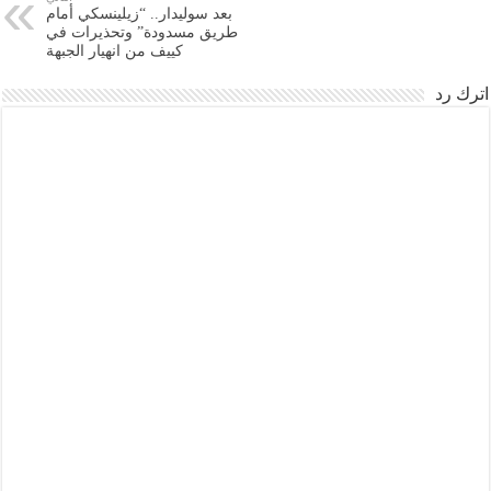
بعد سوليدار.. “زيلينسكي أمام
طريق مسدودة” وتحذيرات في
كييف من انهيار الجبهة
اترك رد