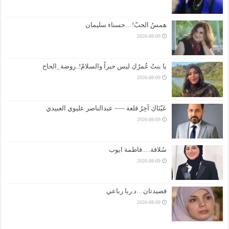
همسُ الحبّ!…حسناء سليمان
2026-08-09
يا بنتُ عُمرُكِ ليس حبراً والسلامْ!..روضة_الحاج
2026-08-09
عَيْنَاكِ آخِرُ قلعة —– عبدالناصر عليوي العبيدي
2026-08-09
سُلافة….فاطمة ايوب
2026-08-09
قصيدتان…د.ربا رباعي
2026-08-09