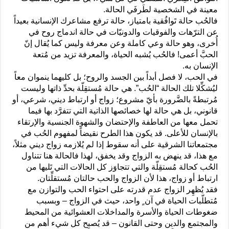
معينة في الشخصية لطَرفَي الحالة.
فالحُب حالة تَوافُقية بامتياز، حالة ترفع مشاعرك الإنسانية بعيداً
عن الترّهات والفوقيات والدونيّات في حالة اندماج روح في
أُخرى، وهو حالة وعي كاملة وعن معرفة وليس كما يُقال إنّ
الحبَّ أعمى! فالحُب يُشبه الحياة، والمعرفة تزيد من مُتعة
الإنسان به.
في الحب، لا فصل أبداً بين الجسد والروح؛ بل كليهما ينموان معاً
ليُشكِّلا تلك الحالة “الحُب”. هي حالة مُستقِلّة بحدِّ ذاتها وليست
مُرتبطةً بالضَّرورة بأيّ مشروع؛ زواج أو ارتباط ديني، شرعي، أو
قانوني، بل هي حالة لها خصائصها الذاتية التي تتفرَّد بها فيما
تحمل معها من العاطفة والإحتضان والشهوة الجنسية والإرتقاء
بالإنسان للأعلى. قد يكون هذا الطرح نقيضاً لمفهوم الحُب في
مجتمعاتنا الشرقية على أنه سقوط إذا لم يُلازمه زواج ديني مثلاً،
مع هذا، قد ينهض به الزواج وقد يخفق، لهذا فالحالة هنا تتناول
الحُب كحالة مُستقِلّة والتي تتجاوَز كل الحالات التي تَليها من
ارتباط أو زواج، هذا لأن الزواج والحب حالتان مُستقلِّتان.
فقد يُظهِر الزواج عدم قدرته على احتواء الحب والتوازن مع
مُتطلّبات الحياة في آن ٍ واحد، حيث في الزواج – وبسبب
ضغوطات الحياة والأسرة والمداخلات العشوائية من المحيط
والمجتمع والدين وحتى القانون – قد يُصبِح كل شيء أهم من