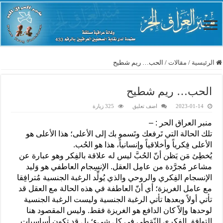
الرئيسية
/
مقالات
/
الحب… ريم شطيح
الحب… ريم شطيح
2023-01-14
اضف تعليق
325 زيارة
منبر العراق الحر : –
تلك الحالة التي تَرفعك وتَسمو بك إلى الأعلى؛ هذا الأعلى هو
الأعلى فِكرياً وأخلاقياً وإنسانياً، هذا هو الحُب.
يُخطِئ مَن يَظن أنّ الحُبَّ ليس له علاقة بالفِكر وهو عبارة عن
مشاعر مُجرَّدة من عامِل العقل. الإنسِجام العاطفي هو وَليد
الإنسجام الفِكري والروحي والذي يُولِّد الرغبة الجنسية مُترافِقا
مع عامل الغريزة؛ أي أنّ العاطفة في هذه الحالة مع العقل قد
تأتي أولاً وبعدها تأتي الرغبة الجنسية وليست الرغبة الجنسية
لوحدها وإلاّ كان الدافع هو الغريزة فقط. وليس المقصود هنا
التوافق الفِكري النّمَطي في كل شيء؛ بل قد تكون أساسيات