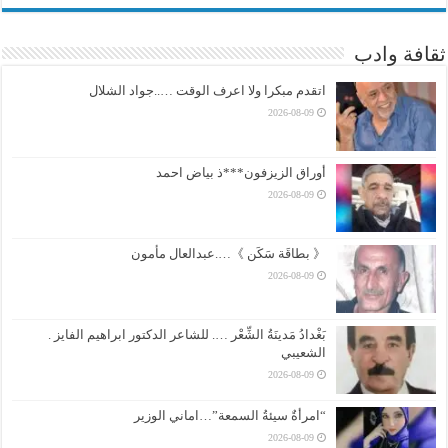
ثقافة وادب
اتقدم مبكرا ولا اعرف الوقت …..جواد الشلال
2026-08-09
أوراق الزيزفون***ذ بياض احمد
2026-08-09
《 بطاقَة سَكَن 》….عبدالعال مأمون
2026-08-09
بَغْدادُ مَدينَةُ الشِّعْر …. للشاعر الدكتور ابراهيم الفايز .
الشعيبي
2026-08-09
“امرأةٌ سيئةُ السمعة”…اماني الوزير
2026-08-09