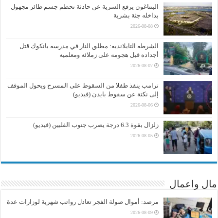
البنتاغون يرفع السرية عن حادثة تحطم جسم طائر مجهول
بداخله جثة بشرية
2026-08-08
الشرطة التايلاندية: مطلق النار في مدرسة بانكوك قتل
أجداده قبل هجومه على زملائه ومعلميه
2026-08-07
ترامب ينقذ طفلا من السقوط على المسرح ويحول الموقف
إلى نكتة عن سقوط بايدن (فيديو)
2026-08-06
زلزال بقوة 6.3 درجة يضرب جنوب الفلبين (فيديو)
2026-08-05
مال واعمال
مرصد: أموال صولة الفجر تعادل رواتب شهرية لوزارات عدة
2026-08-09