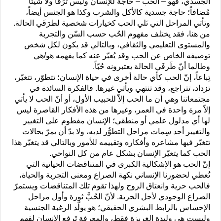
الجسدي، فهو – الحب – حاجة للإنسان وليس ترَفاً ولا شيئاً
مُضافاً؛ حاجة جسدية كالأكل والشرب وكذا هو الجنس أيضاً،
وتأتي المراحل التي تَلي الحب كخيارات شخصية لطرَفَي الحالة.
من هنا، فقد يختلف مفهوم الحُب حسب السّن والتجربة
والمستوى التعليمي والثقافي، وبالتالي قد يكون لكل شخص
توصيفه الخاص عن الحب وقد يُعبّر عنه كما يفهمه هو/هي
وطالما أنّ طَرفَي الحالة يعتبرونه حُبّاً.
تِباعاً، إنّ الحب كأي حالة أخرى في حياة الإنسان؛ تتطوّر، تتغيّر،
تزداد، تتراجع، وقد تنتهي ويأتي غيرها. فالفكرة السائدة في
مجتمعاتنا وهي أن ما الحب إلاّ للحبيب الأول، أو أنّ الحب لا يأتي
إلاّ مرة واحدة في العمر، وغيرها من هذه الأفكار القاصرة ليس
لها أي مدلول علمي أو منطقي؛ الإنسان مفطوم على التغيير
والتغيير أحد سِمات مراحل التطوُّر لديه، ولا بدّ أن يمرّ بحالات
تتغيّر فيها مشاعره وأفكاره وتقييمه للأمور وبالتالي قد يتغيّر هذا
الحب كما يتغيّر الإنسان بشكل عام من كل النواحي.
إنّ الحب هو الإشكالية الكبرى في المتناقضات الحياتية التي
تُعطي لحضورنا الإنساني نكهة الصراع ومعنى التجربة والحياة،
فالحب حرية وانعتاق الروح ولهذا تقوم تلك المتناقضات ويستمرّ
الصراع الوجودي لأجل الحرية. لأنّ الحُبَّ ثورة وأول مراحل
الإحساس بالرابط البشري الحقيقي؛ هو يولّد الرغبة الجنسية
وليست هي وليدة الغريزة فقط، والمعرفة تَرفع الإنسان لفِهم