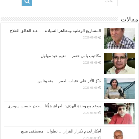
مقالات
المشاريع الوطنية ومظاهر السيادة …..عبد الخالق الفلاح
2026-08-09
مكاتيب ياس خضر ….نعيم عبد مهلهل
2026-08-09
جَبْرُ الأثر على عتبات العمر…امنة وناس
2026-08-09
موعد مع وحدة الهدف: العراق هَمُّنا …حيدر حسين سويري
2026-08-09
أفكار لعدم تكرار الفرار … تطوان : مصطفى منيغ
2026-08-09