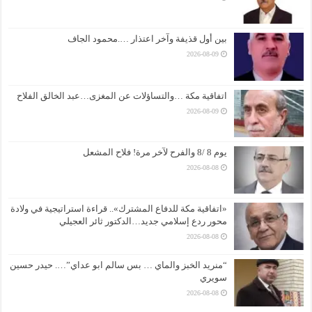
بين أول قذيفة وآخر اعتذار ….محمود الجاف
2026-08-09
اتفاقية مكة …والتساؤلات عن المغزى…عبد الخالق الفلاح
2026-08-09
يوم 8 /8 والفرح لآخر مرة! فلاح المشعل
2026-08-08
«اتفاقية مكة للدفاع المشترك».. قراءة استراتيجية في ولادة
محور ردع إسلامي جديد…الدكتور ثائر العجيلي
2026-08-08
“منريد الخبز والماي … بس سالم ابو عداي”…. حيدر حسين
سويري
2026-08-08