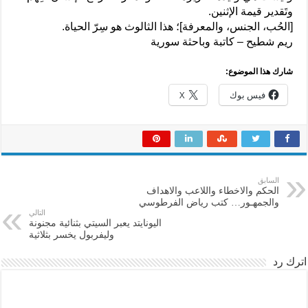
وتَقدير قيمة الإثنين.
[الحُب، الجنس، والمعرفة]؛ هذا الثالوث هو سِرّ الحياة.
ريم شطيح – كاتبة وباحثة سورية
شارك هذا الموضوع:
فيس بوك
X
السابق
الحكم والاخطاء واللاعب والاهداف
والجمهـور… كتب رياض الفرطوسي
التالي
اليونايتد يعبر السيتي بثنائية مجنونة
وليفربول يخسر بثلاثية
اترك رد