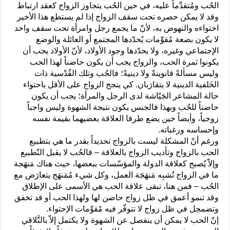
الحُب ومُتقدِّماً عليه، في حين الحُب يتجاوز الزواج كعقد ارتباط
وقد لا يمكن حصره تحت سقف الزواج إذا لم يستطع هذا الأخير
احتواءه والنهوض به، لأنّ ما يجمع رجل وامرأة تحت سقف واحد
لا يكون بضعة مُقوِّمات يُحدّدها المجتمع أو العائلة والوضع
الإجتماعي وغيره، ولا يحدّدها وجود الأولاد، لأنّ الأولاد يجب أن
يكونوا ثمرة الحب، والزواج يجب أن يكون حاضناً لهذا الحب
وليس مسألةً قانوينةً ولا دينيةً؛ فالحُب وتلك القُدْسية ذات
الخَلفية الدينية لا يتقارَبان. كي ينجح الزواج على الأقل باحتواء
حالة المشاعر الجَيّاشة لدى الرجل والمرأة؛ يجب أن يكون
حاضناً للحُب وبهذا فالجنس يكون نتيجة الشهوة وليس واجباً
زوجياً، وأيضاً حين يضع طرفا العلاقة بعضيهما بقيمة نفسه
وإحساسه ورغباته.
ورغم أنّ المشكلة ليست بالزواج تحديداً بقدر ما هي بتطبيع
الحب بالزواج وتأديب الزواج بالعلاقة – فالحُب لا يقبل التّطبيع
وإلاّ يُصبح كعلاقة الدولة والمؤسّسات ببعضها، حيث هناك مَنهَجة
ما في الزواج تُشبِه مَنهَجَة العمل، وكل شيء مُمَنهَج يتعارَض مع
الحُب – فمن هنا، تبقى علاقة الحب هي الأسمى على الإطلاق
وقد تنمو أعمق في ظل زواج حاضن لها ولهذا الحب أو قد تخفق
وتضمحِل في ظل زواج لا تتوفّر فيه مُقوِّمات الإحتواء.
إنّ الحب لا يمكن أن ينفصل عن الشهوة ولا يكتمل إلاّ بالتَّلاقي