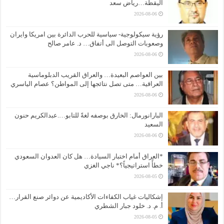
اليقظة…رياض سعد
2026-08-06
رؤية سيكولوجية- سياسية للحرب الدائرة بين امريكا وايران
وصعوبات التوصل الى أتفاق… د. عامر صالح
2026-08-06
بين العواصم البعيدة… والعراق القريب الدبلوماسية
العراقية… متى تصل نتائجها إلى المواطن؟ عصام الياسري
2026-08-06
البارانورمال: الخارق بوصفه لغةً للتابو….عبدالكريم حنون
السعيد
2026-08-06
*العراق أمام اختبار السيادة… هل كان العدوان السعودي
خطأً استراتيجياً؟* ناجي الغزي
2026-08-05
إشكاليات غياب الكفاءات الأكاديمية عن دوائر صنع القرار…
أ. م. د. خلود جبار الشطري
2026-08-05