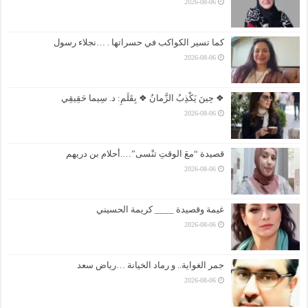
2026-08-06
كما تسير الكواكب في حسراتها . …نجلاء رسول
2026-08-06
❖ حِينَ يَكْذِبُ الزَّمانُ ❖ بِقَلَمِ: د. سِيما حَقِيقِي
2026-08-06
قصيدة “معَ الوقتِ تنْسى”….أحلام بن دريهم
2026-08-06
غيمة وقصيدة ____ كريمة الحسيني
2026-08-06
جمر الغواية.. و رماد الخيانة …رياض سعد
2026-08-06