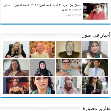
بغضُ مِنْ ذكرى ٣ آب (أغسطس) ٢٠٢٦.. قصة قصيرة…حيدر
حسين سويري
2026-08-06
أخبار في صور
تقارير مصورة