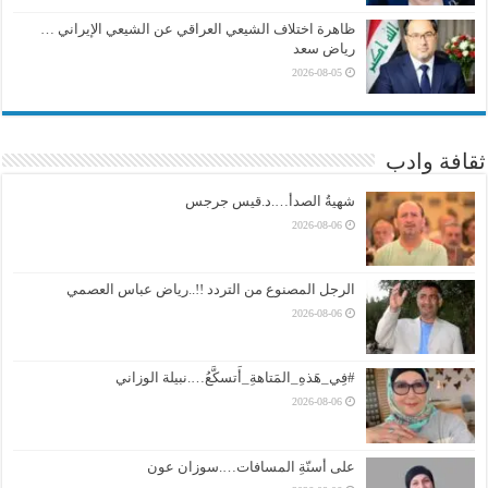
ظاهرة اختلاف الشيعي العراقي عن الشيعي الإيراني …
رياض سعد
2026-08-05
ثقافة وادب
شهيةُ الصدأ….د.قيس جرجس
2026-08-06
الرجل المصنوع من التردد !!..رياض عباس العصمي
2026-08-06
#فِي_هَذهِ_المَتاهةِ_أَتسكَّعُ….نبيلة الوزاني
2026-08-06
على أسنّةِ المسافات….سوزان عون