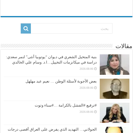
مقالات
بنية المتخيل الشعري في ديوان “يوتوبيا أنثى” لنمر سعدي:
دراسة في ميكانزمات التخييل…ا.د. وسام علي الخالدي
2026-08-06
بعض الأجوبة لأسئلة الوطن … نعيم عبد مهلهل
2026-08-06
#ترقيع #الفشل بالكرامة …#سناء وتوت
2026-08-06
الجولاني… التهديد الذي يفرض على العراق أقصى درجات