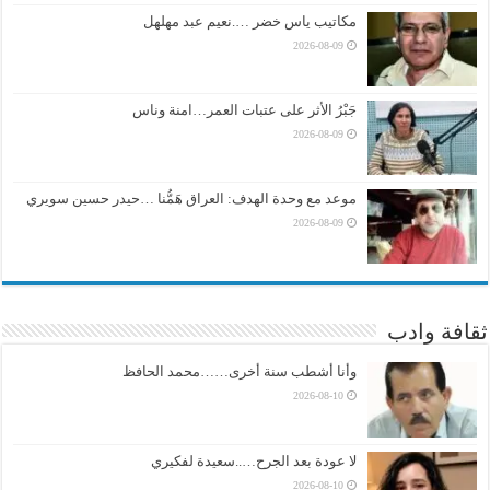
مكاتيب ياس خضر ….نعيم عبد مهلهل
2026-08-09
جَبْرُ الأثر على عتبات العمر…امنة وناس
2026-08-09
موعد مع وحدة الهدف: العراق هَمُّنا …حيدر حسين سويري
2026-08-09
ثقافة وادب
وأنا أشطب سنة أخرى……محمد الحافظ
2026-08-10
لا عودة بعد الجرح…..سعيدة لفكيري
2026-08-10