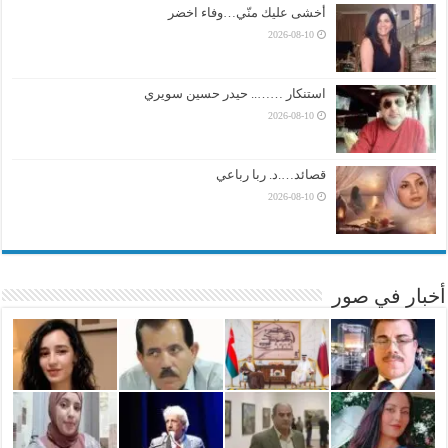
أخشى عليك منّي…وفاء اخضر
2026-08-10
استنكار …….. حيدر حسين سويري
2026-08-10
قصائد….د. ربا رباعي
2026-08-10
أخبار في صور