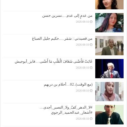
من عدمٍ إلى عدم….نسرين حسن
2026-08-10
من قصيدتي : سَمَر…..حكيم جليل الصباغ
2026-08-10
غَابَتْ فَأَضْنى شَغَافَ الْقَلْبِ مَا أَضْنى….فايز_أبوجيش
2026-08-10
(مع الوقت)..02…أحلام بن دريهم
2026-08-10
#لا_الدهر_كفّ_ولا_التصبر_أجدى…
#أشعار_عبدالحميد_الرجوي
2026-08-10