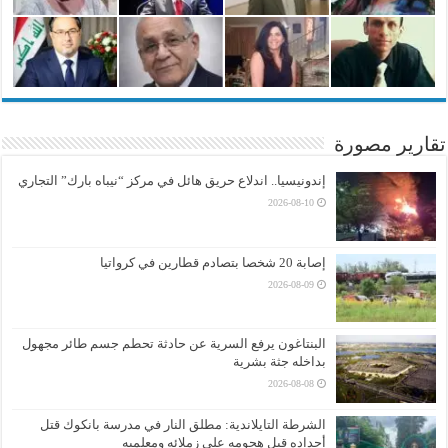
تقارير مصورة
إندونيسيا.. اندلاع حريق هائل في مركز “نيباه بارك” التجاري
2026-08-10
إصابة 20 شخصا بتصادم قطارين في كرواتيا
2026-08-09
البنتاغون يرفع السرية عن حادثة تحطم جسم طائر مجهول
بداخله جثة بشرية
2026-08-08
الشرطة التايلاندية: مطلق النار في مدرسة بانكوك قتل
أجداده قبل هجومه على زملائه ومعلميه