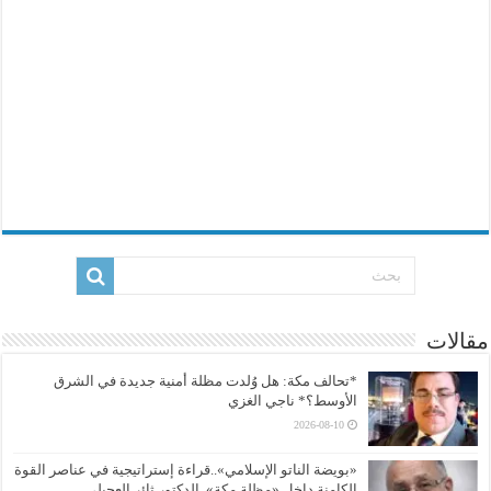
مقالات
*تحالف مكة: هل وُلدت مظلة أمنية جديدة في الشرق
الأوسط؟* ناجي الغزي
2026-08-10
«بويضة الناتو الإسلامي»..قراءة إستراتيجية في عناصر القوة
الكامنة داخل «مظلة مكة»..الدكتور ثائر العجيلي