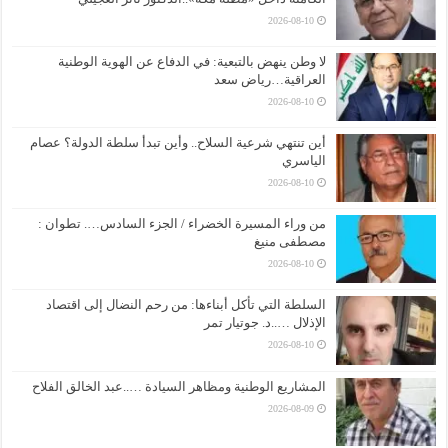
2026-08-10
لا وطن ينهض بالتبعية: في الدفاع عن الهوية الوطنية
العراقية…رياض سعد
2026-08-10
أين تنتهي شرعية السلاح.. وأين تبدأ سلطة الدولة؟ عصام
الياسري
2026-08-10
من وراء المسيرة الخضراء / الجزء السادس…. تطوان :
مصطفى منيغ
2026-08-10
السلطة التي تأكل أبناءها: من رحم النضال إلى اقتصاد
الإذلال …..د. جوتيار تمر
2026-08-10
المشاريع الوطنية ومظاهر السيادة …..عبد الخالق الفلاح
2026-08-09