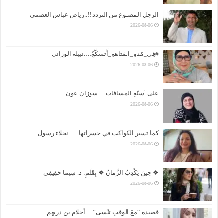
الرجل المصنوع من التردد !!..رياض عباس العصمي
2026-08-06
#فِي_هَذهِ_المَتاهةِ_أَتسكَّعُ….نبيلة الوزاني
2026-08-06
على أسنّةِ المسافات….سوزان عون
2026-08-06
كما تسير الكواكب في حسراتها . …نجلاء رسول
2026-08-06
❖ حِينَ يَكْذِبُ الزَّمانُ ❖ بِقَلَمِ: د. سِيما حَقِيقِي
2026-08-06
قصيدة “معَ الوقتِ تنْسى”….أحلام بن دريهم