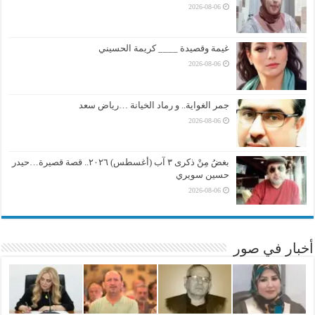
2026-08-06
غيمة وقصيدة ____ كريمة الحسيني
2026-08-06
جمر الغواية.. و رماد الخيانة …رياض سعد
2026-08-06
بغضُ مِنْ ذكرى ٣ آب (أغسطس) ٢٠٢٦.. قصة قصيرة…حيدر
حسين سويري
2026-08-06
أخبار في صور