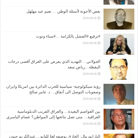
بعض الأجوبة لأسئلة الوطن … نعيم عبد مهلهل
2026-08-06
#ترقيع #الفشل بالكرامة …#سناء وتوت
2026-08-06
الجولاني… التهديد الذي يفرض على العراق أقصى درجات
اليقظة…رياض سعد
2026-08-06
رؤية سيكولوجية- سياسية للحرب الدائرة بين امريكا وايران
وصعوبات التوصل الى أتفاق… د. عامر صالح
2026-08-06
بين العواصم البعيدة… والعراق القريب الدبلوماسية
العراقية… متى تصل نتائجها إلى المواطن؟ عصام الياسري
2026-08-06
البارانورمال: الخارق بوصفه لغةً للتابو….عبدالكريم حنون