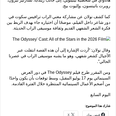
هاثاواي في شخصية بينيلوبي، إلى جانب زيندايا، تشارليز ثيرون،
روبرت باتينسون، وإليوت بيج.
كما كشف نولان عن مشاركة مغني الراب ترافيس سكوت في
دور شاعر داخل الفيلم، موضحًا أن اختياره جاء بهدف الربط بين
فكرة الشعر الشفهي القديم وثقافة موسيقى الراب الحديثة.
وقال نولان: “أردت الإشارة إلى أن هذه القصة انتقلت عبر
الأجيال كشعر شفهي، وهو ما يشبه موسيقى الراب في عصرنا
الحالي”.
ومن المقرر طرح فيلم The Odyssey في دور العرض
السينمائي يوم 17 يوليو المقبل، وسط توقعات بأن يكون واحدًا
من أضخم الأعمال السينمائية المنتظرة خلال الفترة القادمة.
اليوم السابع
شارك هذا الموضوع:
فيس بوك
X