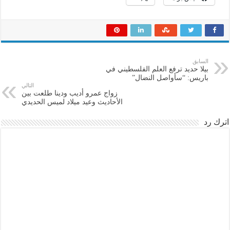
السابق
بيلا حديد ترفع العلم الفلسطيني في
باريس: “سأواصل النضال”
التالي
زواج عمرو أديب ودينا طلعت بين
الأحاديث وعيد ميلاد لميس الحديدي
اترك رد