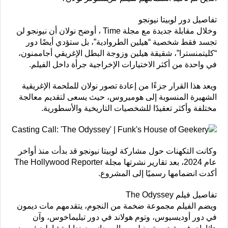
تفاصيل دور لوبيتا نيونجو
وخلال مقابلة جديدة مع مجلة Time ، أوضح نولان أن نيونجو لن
تجسد فقط شخصية “هيلين الطروادية”، بل ستؤدي أيضًا دور
“كليتمنسترا”، شقيقة هيلين وزوجة البطل الإغريقي أجاممنون،
في واحدة من أكثر الاختيارات الإخراجية جرأة داخل الفيلم.
ويعد هذا القرار جزءًا من إعادة تصور نولان للملحمة الإغريقية
الشهيرة المنسوبة إلى هوميروس، حيث يسعى لتقديم معالجة
مختلفة وأكثر تعقيدًا للشخصيات التاريخية والأسطورية.
وكانت التكهنات حول مشاركة لوبيتا نيونجو قد بدأت منذ أواخر
عام 2024، بعد تقارير نشرتها مجلة The Hollywood Reporter
أكدت انضمامها رسميًا إلى المشروع.
تفاصيل فيلم The Odyssey
ويضم الفيلم مجموعة ضخمة من النجوم، يتقدمهم مات ديمون
في دور أوديسيوس، وتوم هولاند في دور تيليماخوس، وآن