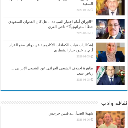
السعيد
2026-08-06
*العراق أمام اختبار السيادة… هل كان العدوان السعودي
خطأً استراتيجياً؟* ناجي الغزي
2026-08-05
إشكاليات غياب الكفاءات الأكاديمية عن دوائر صنع القرار…
أ. م. د. خلود جبار الشطري
2026-08-05
ظاهرة اختلاف الشيعي العراقي عن الشيعي الإيراني …
رياض سعد
2026-08-05
ثقافة وادب
شهيةُ الصدأ….د.قيس جرجس
2026-08-06