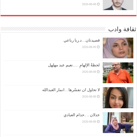
2026-08-08
ثقافة وادب
قصيدتان…د.ربا رباعي
2026-08-09
لحظةُ الإلهامِ …..نعيم عبد مهلهل
2026-08-08
لا تحاول ان تفسّرها…انمار العبدالله
2026-08-08
خذلان .. ..حذام العبادي
2026-08-08