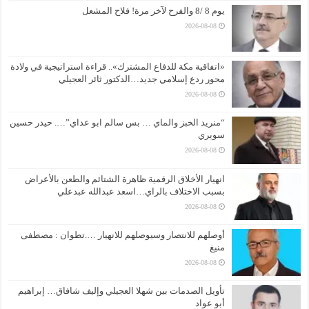
يوم 8 /8 والفرح لآخر مرة! فلاح المشعل
2026-08-08
«اتفاقية مكة للدفاع المشترك».. قراءة استراتيجية في ولادة
محور ردع إسلامي جديد…الدكتور ثائر العجيلي
2026-08-08
“منريد الخبز والماي … بس سالم ابو عداي”…. حيدر حسين
سويري
2026-08-08
انهيار الأخلاق الرقمية ظاهرة الشتائم والطعن بالأعراض
بسبب الاختلاف بالراي…اسعد عبدالله عبدعلي
2026-08-08
أوصلهم للانتصار وسيوصلهم للانهيار ….تطوان : مصطفى
منيغ
2026-08-08
تأويل الصدمات بين شهلا العجيلي وإليف شافاق… إبراهيم
أبو عواد