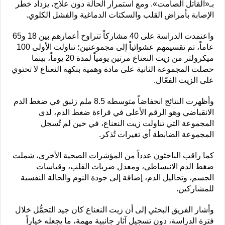
بـ«القاتل الصامت». ومع استمرار الحالة دون علاج، يزداد خطر
الإصابة بأمراض القلب والسكتات الدماغية والفشل الكلوي.
واعتمدت الدراسة على 40 مشاركاً تتراوح أعمارهم بين 18 و65
عاماً، تم تقسيمهم عشوائياً إلى مجموعتين؛ تناولت الأولى 100
ميكرولتر من زيت النعناع مرتين يومياً لمدة 20 يوماً، بينما
حصلت المجموعة الثانية على مادة وهمية بنكهة النعناع لا تحتوي
على الزيت الفعّال.
وأظهرت النتائج انخفاضاً متوسطه 8.5 ملم زئبق في ضغط الدم
الانقباضي وهو الرقم الأعلى في قراءة ضغط الدم، لدى
المجموعة التي تناولت زيت النعناع، في حين لم تُسجل
المجموعة الضابطة أي تغيرات تُذكر.
كما راقب الباحثون عدداً من المؤشرات الصحية الأخرى، شملت
ضغط الدم الانبساطي، ومعدل ضربات القلب، وقياسات
الجسم، وتحاليل الدم، إضافة إلى جودة النوم والحالة النفسية
للمشاركين.
وأشار الفريق البحثي إلى أن زيت النعناع كان جيد التحمُّل خلال
فترة الدراسة، دون تسجيل آثار جانبية مهمة، ما يجعله خياراً