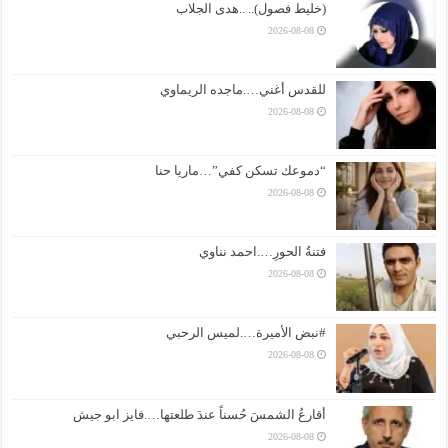
(خليط فصول).. ..هدى الجلاب
2026-08-08
للقدس أغني….ماجده الريماوي
2026-08-08
“دموعك تسكن كفي”…ماريا حنا
2026-08-08
فتنةُ الحورِ….احمد نناوي
2026-08-08
#نبض الأميرة….لميس الرحبي
2026-08-08
أقارعُ الشمسَ حُسناً عندَ طلعتها….فايز ابو جيش
2026-08-08