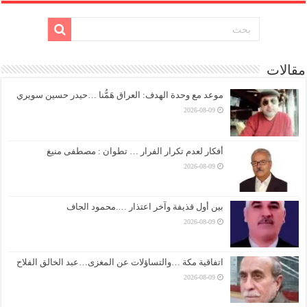
مقالات
موعد مع وحدة الهدف: العراق هَمُّنا …حيدر حسين سويري
2026-08-09
أفكار لعدم تكرار الفرار … تطوان : مصطفى منيغ
2026-08-09
بين أول قذيفة وآخر اعتذار ….محمود الجاف
2026-08-09
اتفاقية مكة …والتساؤلات عن المغزى…عبد الخالق الفلاح
2026-08-09