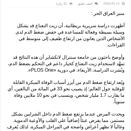
2026-05-15
اضف تعليق
42 زيارة
منبر العراق الحر :
أظهرت دراسة سريرية بريطانية، أن زيت النعناع قد يشكل
وسيلة بسيطة وفعالة للمساعدة في خفض ضغط الدم لدى
الأشخاص الذين يعانون من ارتفاع طفيف إلى متوسط في
القراءات.
وأوضح باحثون من جامعة سنترال لانكشاير أن هذه النتائج قد
تمهَّد لاستخدام زيت النعناع كخيار داعم في التحكم بضغط الدم،
ونُشرت الدراسة، الأربعاء، في دورية «PLOS One».
ويُعد ارتفاع ضغط الدم من أبرز أسباب الوفاة المبكرة القابلة
للوقاية حول العالم؛ إذ يصيب نحو 33 في المائة من البالغين، أي
ما يقارب 1.7 مليار شخص، ويتسبب في نحو 10 ملايين وفاة
سنوياً.
ويحدث المرض عندما يرتفع ضغط الدم داخل الشرايين بشكل
مستمر، مما يفرض عبئاً إضافياً على القلب والأوعية الدموية.
وغالباً لا تظهر أعراض واضحة في المراحل المبكرة، لذلك يُعرف