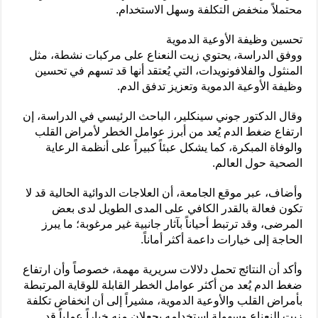
محتملاً منخفض التكلفة وسهل الاستخدام.
تحسين وظيفة الأوعية الدموية
ووفق الدراسة، يحتوي زيت النعناع على مركبات نشطة، مثل
المنثول والفلافونويدات، التي يُعتقد أنها قد تسهم في تحسين
وظيفة الأوعية الدموية وتعزيز تدفق الدم.
وقال الدكتور جوني سينكلير، الباحث الرئيسي في الدراسة، إن
ارتفاع ضغط الدم يُعد من أبرز عوامل الخطر لأمراض القلب
والوفاة المبكرة، كما يشكل عبئاً كبيراً على أنظمة الرعاية
الصحية حول العالم.
وأضاف، عبر موقع الجامعة، أن العلاجات الدوائية الحالية قد لا
تكون فعالة بالقدر الكافي على المدى الطويل لدى بعض
المرضى، وقد ترتبط أحياناً بآثار جانبية غير مرغوبة؛ ما يبرز
الحاجة إلى خيارات داعمة أكثر أماناً.
وأكد أن النتائج تحمل دلالات سريرية مهمة، خصوصاً وأن ارتفاع
ضغط الدم يُعد من أكثر عوامل الخطر القابلة للوقاية المرتبطة
بأمراض القلب والأوعية الدموية، مشيراً إلى أن انخفاض تكلفة
زيت النعناع وسهولة استخدامه يجعلان منه خياراً عملياً قد