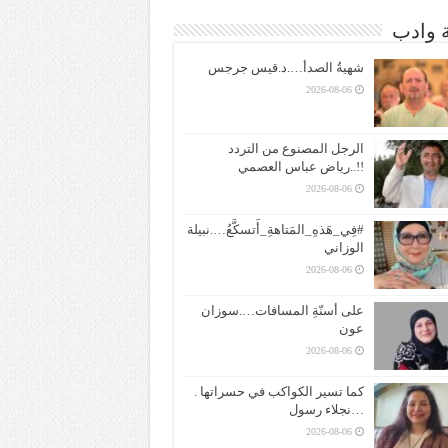
ة وادب
شهيةُ الصدأ….د.قيس جرجس
2026-08-06
الرجل المصنوع من التردد
!!..رياض عباس العصمي
2026-08-06
#فِي_هَذهِ_المَتاهةِ_أَتسكَّعُ….نبيلة
الوزاني
2026-08-06
على أسنّةِ المسافات….سوزان
عون
2026-08-06
كما تسير الكواكب في حسراتها .
…نجلاء رسول
2026-08-06