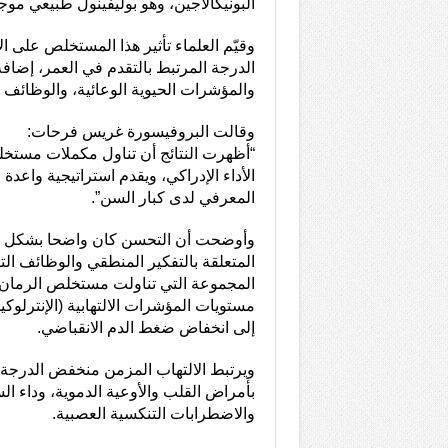
البونيكالاجين، وهو بوليفينول طبيعي موج
وقيّم العلماء تأثير هذا المستخلص على 
الدرجة المرتبط بالتقدم في العمر، إضاف
والمؤشرات الحيوية الوعائية، والوظائف ال
وقالت البروفيسورة غريس فرحات:
“أظهرت النتائج أن تناول مكملات مستخ
الأداء الإدراكي، ويقدم استراتيجية واعدة 
المعرفي لدى كبار السن”.
وأوضحت أن التحسن كان واضحا بشكل خ
المتعلقة بالتفكير المنطقي والوظائف الت
المجموعة التي تناولت مستخلص الرمان
إلى انخفاض ضغط الدم الانقباضي.
ويرتبط الالتهاب المزمن منخفض الدرجة ب
بأمراض القلب والأوعية الدموية، وداء ال
والاضطرابات التنكسية العصبية.