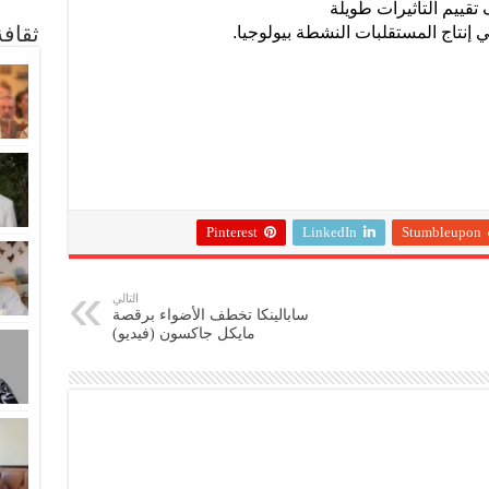
قييم التأثيرات طويلة
ثقاف
 إنتاج المستقلبات النشطة بيولوجيا.
Pinterest
LinkedIn
Stumbleupon
التالي
سابالينكا تخطف الأضواء برقصة
مايكل جاكسون (فيديو)