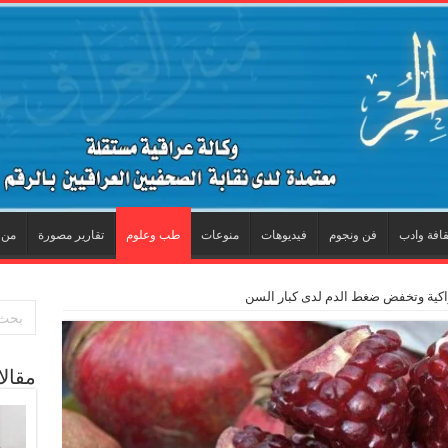
قافة وادب
فن ونجوم
فيديوهات
منوعات
طب وعلوم
تقارير مصورة
من 
راكية وتخفض ضغط الدم لدى كبار السن
مقال