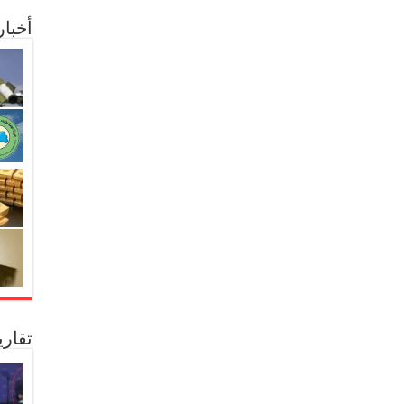
أخبا
تقار