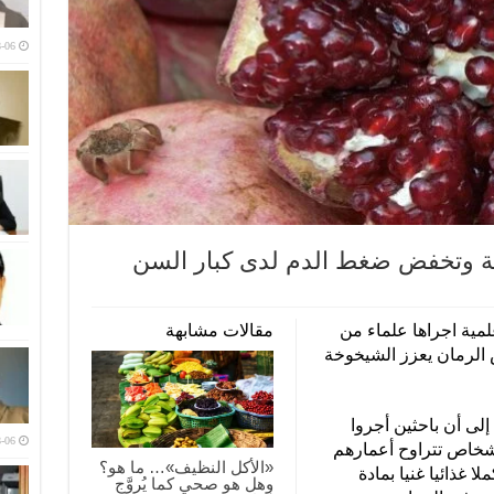
-06
كية وتخفض ضغط الدم لدى كبار السن
لمية اجراها علماء من
مقالات مشابهة
الرمان يعزز الشيخوخة
El Econo الإسبانية إلى أن باحثين أجروا
-06
ك فيها أشخاص تتراوح أعمارهم
«الأكل النظيف»… ما هو؟
 مكملا غذائيا غنيا بمادة
وهل هو صحي كما يُروَّج