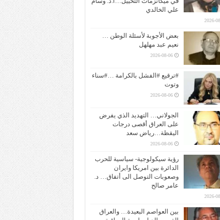
في ميكانزمات التخييل…ا.د. وسام
علي الخالدي
2026-08
بعض الأجوبة لأسئلة الوطن …
نعيم عبد مهلهل
2026-08-06
#ترقيع #الفشل بالكرامة …#سناء
وتوت
2026-08-06
الجولاني… التهديد الذي يفرض
على العراق أقصى درجات
اليقظة…رياض سعد
2026-08-06
رؤية سيكولوجية- سياسية للحرب
الدائرة بين امريكا وايران
وصعوبات التوصل الى أتفاق… د.
عامر صالح
2026-08
بين العواصم البعيدة… والعراق