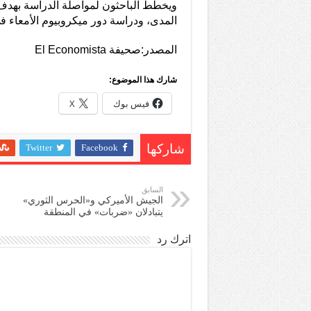
ويخطط الباحثون لمواصلة الدراسة بهدف ت
المدى، ودراسة دور ميكروبيوم الأمعاء في
المصدر:صحيفة El Economista
شارك هذا الموضوع:
فيس بوك
X
Twitter
Facebook
شاركها
السابق
الجيش الأميركي و«الحرس الثوري»
يتبادلان «ضربات» في المنطقة
اترك رد