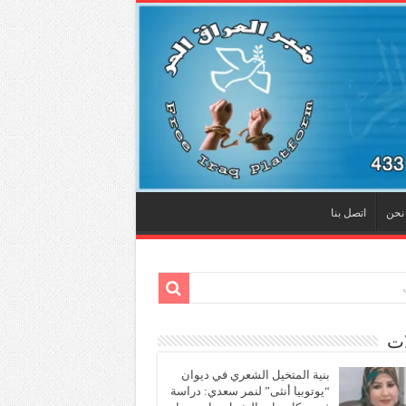
نحن
اتصل بنا
ات
بنية المتخيل الشعري في ديوان
“يوتوبيا أنثى” لنمر سعدي: دراسة