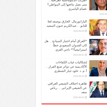
القريب الدبلوماسية العراقية…
متى تصل نتائجها إلى المواطن؟
عصام الياسري
2026-08
البارانورمال: الخارق بوصفه لغةً
للتابو….عبدالكريم حنون السعيد
2026-08-06
*العراق أمام اختبار السيادة… هل
كان العدوان السعودي خطأً
استراتيجياً؟* ناجي الغزي
2026-08-05
إشكاليات غياب الكفاءات
الأكاديمية عن دوائر صنع القرار…
أ. م. د. خلود جبار الشطري
2026-08-05
ظاهرة اختلاف الشيعي العراقي
عن الشيعي الإيراني … رياض
سعد
2026-08-05