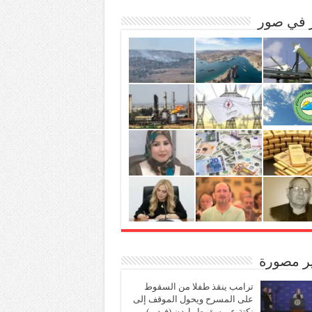
ر في صور
ير مصورة
ترامب ينقذ طفلا من السقوط
على المسرح ويحول الموقف إلى
نكتة عن سقوط بايدن (فيديو)