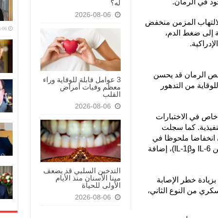
ود في الرمان.
له؟
2026-08-06
الالتهاب المزمن منخفض
-06
ة إلى ضغط الدم،
إدراكية.
لص الرمان قد يحسن
3 عوامل قابلة للوقاية وراء
للوقاية من التدهور
معظم وفيات أمراض
القلب
2026-08-06
اص في الاختبارات
نفيذية. كما سجلت
 انخفاضا ملحوظا في
مستويات المؤشرات الالتهابية (الإنترلوكين IL-6 وIL-1β)، إضافة
التدخين السلبي قد يضعف
مينا الأسنان منذ الأيام
زيادة خطر الإصابة
الأولى للحياة
سكري من النوع الثاني،
2026-08-06