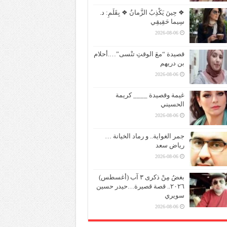
❖ حِينَ يَكْذِبُ الزَّمانُ ❖ بِقَلَمِ: د.
سِيما حَقِيقِي
2026-08-06
قصيدة “معَ الوقتِ تنْسى”….أحلام
بن دريهم
2026-08-06
غيمة وقصيدة ____ كريمة
الحسيني
2026-08-06
جمر الغواية.. و رماد الخيانة …
رياض سعد
2026-08-06
بغضُ مِنْ ذكرى ٣ آب (أغسطس)
٢٠٢٦.. قصة قصيرة…حيدر حسين
سويري
2026-08-06