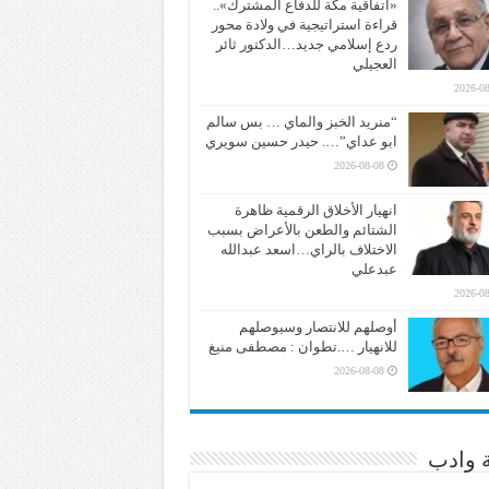
«اتفاقية مكة للدفاع المشترك»..
قراءة استراتيجية في ولادة محور
ردع إسلامي جديد…الدكتور ثائر
العجيلي
2026-08
“منريد الخبز والماي … بس سالم
ابو عداي”…. حيدر حسين سويري
2026-08-08
انهيار الأخلاق الرقمية ظاهرة
الشتائم والطعن بالأعراض بسبب
الاختلاف بالراي…اسعد عبدالله
عبدعلي
2026-08
أوصلهم للانتصار وسيوصلهم
للانهيار ….تطوان : مصطفى منيغ
2026-08-08
ة وادب