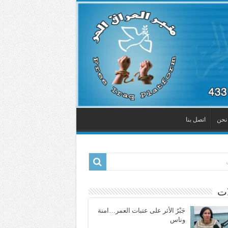
نحن
اتصل بنا
ات
جَبْرُ الأثر على عتبات العمر…امنة
وناس