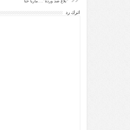
“بلاغ ضد وردة”….ماريا حنا
اترك رد