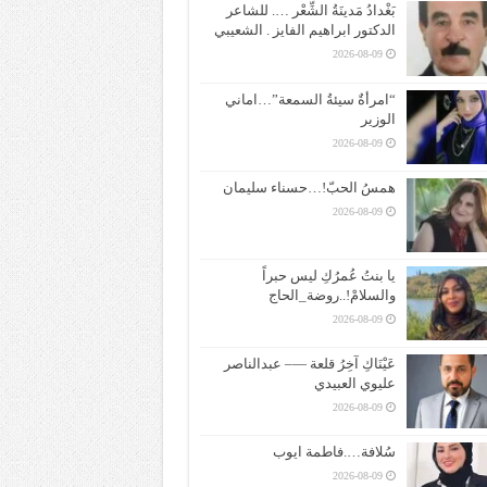
بَغْدادُ مَدينَةُ الشِّعْر …. للشاعر
الدكتور ابراهيم الفايز . الشعيبي
2026-08-09
“امرأةٌ سيئةُ السمعة”…اماني
الوزير
2026-08-09
همسُ الحبّ!…حسناء سليمان
2026-08-09
يا بنتُ عُمرُكِ ليس حبراً
والسلامْ!..روضة_الحاج
2026-08-09
عَيْنَاكِ آخِرُ قلعة —– عبدالناصر
عليوي العبيدي
2026-08-09
سُلافة….فاطمة ايوب
2026-08-09