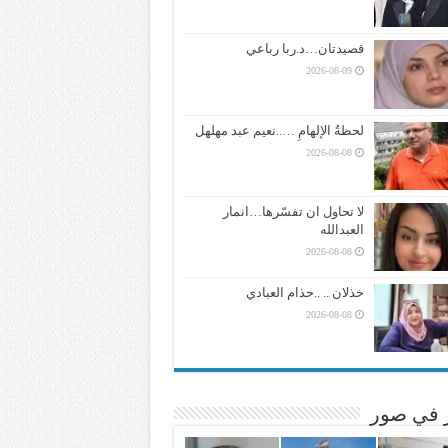
قصيدتان…د.ربا رباعي
2026-08-09
لحظةُ الإلهامِ …..نعيم عبد مهلهل
2026-08-08
لا تحاول ان تفسّرها…انمار
العبدالله
2026-08-08
خذلان .. ..حذام العبادي
2026-08-08
ر في صور