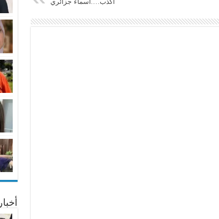
أكذب….اسماء جزائري
أخبا