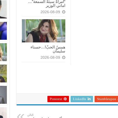
“امرأةٌ سيئةُ السمعة”…
اماني الوزير
2026-08-09
همسُ الحبّ!…حسناء
سليمان
2026-08-09
Pinterest
LinkedIn
Stumbleupon
التالي