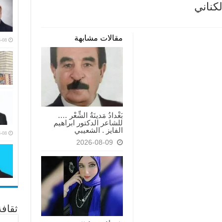
كناني
مقالات مشابهة
-08
بَغْدادُ مَدينَةُ الشِّعْر ….
للشاعر الدكتور ابراهيم
الفايز . الشعيبي
-08
2026-08-09
ثقاف