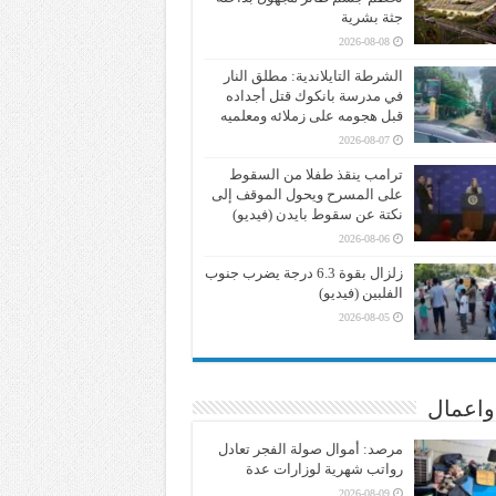
جثة بشرية
2026-08-08
الشرطة التايلاندية: مطلق النار
في مدرسة بانكوك قتل أجداده
قبل هجومه على زملائه ومعلميه
2026-08-07
ترامب ينقذ طفلا من السقوط
على المسرح ويحول الموقف إلى
نكتة عن سقوط بايدن (فيديو)
2026-08-06
زلزال بقوة 6.3 درجة يضرب جنوب
الفلبين (فيديو)
2026-08-05
واعمال
مرصد: أموال صولة الفجر تعادل
رواتب شهرية لوزارات عدة
2026-08-09