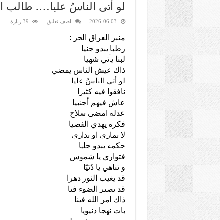
لو أتى الناسُ عليا…. طالب ال
2026-06-03
اضف تعليق
39 زيارة
منبر العراق الحر :
رطبا يبدو جنيا
لبنا يأتي شهيا
ذاك عيش الناس يمضي
لو أتى الناسُ عليا
نافقوا فيه كثيرا
عاش فيهم أجنبيا
عدله امضى سلاح
فكره يهدي القصيا
لا يماري او يداري
حكمه يبدو جليا
فتواري يا شموس
و تناهي يا دُنَيّا
قد يغيب النور دهرا
قد يصير الضوء فيا
ذاك امر الله فينا
بات نهجا دنيويا