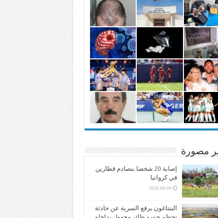
ير مصورة
إصابة 20 شخصا بتصادم قطارين
في كرواتيا
2026-08-09
البنتاغون يرفع السرية عن حادثة
تحطم جسم طائر مجهول بداخله