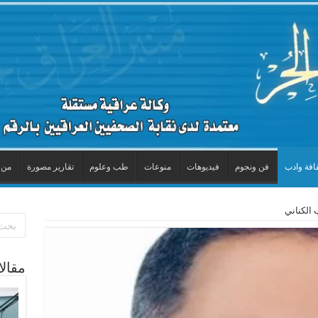
افة وادب
فن ونجوم
فيديوهات
منوعات
طب وعلوم
تقارير مصورة
من 
 الكناني
مقال