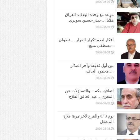
2026-08-09
موعد مع وحدة الهدف: العراق
هَمُّنا …حيدر حسين سويري
2026-08-09
أفكار لعدم تكرار الفرار … تطوان
: مصطفى منيغ
2026-08-09
بين أول قذيفة وآخر اعتذار
….محمود الجاف
2026-08-09
اتفاقية مكة …والتساؤلات عن
المغزى…عبد الخالق الفلاح
2026-08-09
يوم 8 /8 والفرح لآخر مرة! فلاح
المشعل
2026-08-08