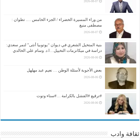
2026-08-07
من وراء المسيرة الخضراء / الجزء الخامس …. تطوان :
مصطفى منيغ
2026-08-07
بنية المتخيل الشعري في ديوان “يوتوبيا أنثى” لنمر سعدي:
دراسة في ميكانزمات التخييل…ا.د. وسام علي الخالدي
2026-08-06
بعض الأجوبة لأسئلة الوطن … نعيم عبد مهلهل
2026-08-06
#ترقيع #الفشل بالكرامة …#سناء وتوت
2026-08-06
ثقافة وادب