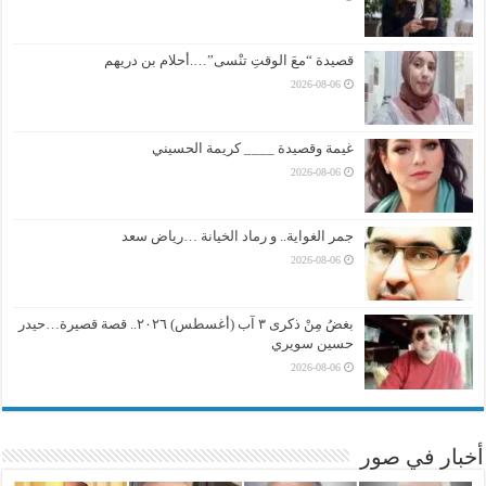
قصيدة “معَ الوقتِ تنْسى”….أحلام بن دريهم
2026-08-06
غيمة وقصيدة ____ كريمة الحسيني
2026-08-06
جمر الغواية.. و رماد الخيانة …رياض سعد
2026-08-06
بغضُ مِنْ ذكرى ٣ آب (أغسطس) ٢٠٢٦.. قصة قصيرة…حيدر
حسين سويري
2026-08-06
أخبار في صور