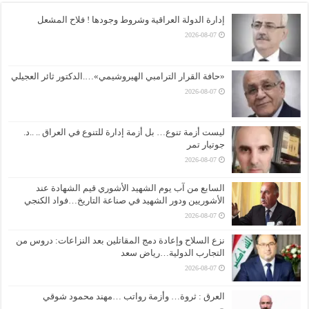
إدارة الدولة العراقية وشروط وجودها ! فلاح المشعل
2026-08-07
«حافة القرار الترامبي الهيروشيمي»….الدكتور ثائر العجيلي
2026-08-07
ليست أزمة تنوع… بل أزمة إدارة للتنوع في العراق .. ..د.
جوتيار تمر
2026-08-07
السابع من آب يوم الشهيد الأشوري قيم الشهادة عند
الأشوريين ودور الشهيد في صناعة التاريخ…فواد الكنجي
2026-08-07
نزع السلاح وإعادة دمج المقاتلين بعد النزاعات: دروس من
التجارب الدولية…رياض سعد
2026-08-07
العرق : ثروة… وأزمة رواتب …مهند محمود شوقي