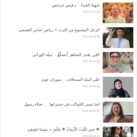
شهيةُ الصدأ….د.قيس جرجس
2026-08-06
الرجل المصنوع من التردد !!..رياض عباس العصمي
2026-08-06
#فِي_هَذهِ_المَتاهةِ_أَتسكَّعُ….نبيلة الوزاني
2026-08-06
على أسنّةِ المسافات….سوزان عون
2026-08-06
كما تسير الكواكب في حسراتها . …نجلاء رسول
2026-08-06
❖ حِينَ يَكْذِبُ الزَّمانُ ❖ بِقَلَمِ: د. سِيما حَقِيقِي
2026-08-06