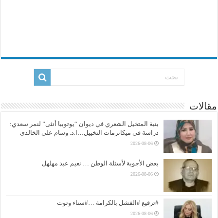
مقالات
بنية المتخيل الشعري في ديوان “يوتوبيا أنثى” لنمر سعدي:
دراسة في ميكانزمات التخييل…ا.د. وسام علي الخالدي
2026-08-06
بعض الأجوبة لأسئلة الوطن … نعيم عبد مهلهل
2026-08-06
#ترقيع #الفشل بالكرامة …#سناء وتوت
2026-08-06