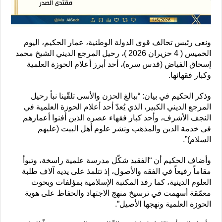
ونعى رئيس تحالف قوى الدولة الوطنية، عمار الحكيم، اليوم
الخميس ( 4 حزيران 2026 )، رحيل المرجع الديني الشيخ محمد
إسحاق الفياض (قدس سره)، أحد أبرز أعلام الحوزة العلمية
وكبار فقهائها.
وذكر الحكيم في بيان: “ببالغ الحزن والأسى تلقّينا نبأ رحيل
المرجع الديني الكبير، الذي يُعدّ أحد أعلام الحوزة العلمية في
النجف الأشرف، وأحد كبار فقهاء عصره الذين أفنوا أعمارهم
في خدمة الدين والمذهب ونشر علوم أهل البيت (عليهم
السلام)”.
وأضاف الحكيم أن “الفقيد شكّل مدرسة علمية راسخة، وتبوأ
مقاماً رفيعاً في الفقه والأصول، إذ تتلمذ على يديه آلاف طلبة
العلوم الدينية، كما رفد المكتبة الإسلامية بمؤلفات وبحوث
معمّقة أسهمت في ترسيخ منهج الاجتهاد والحفاظ على هوية
الحوزة العلمية ونهجها الأصيل”.