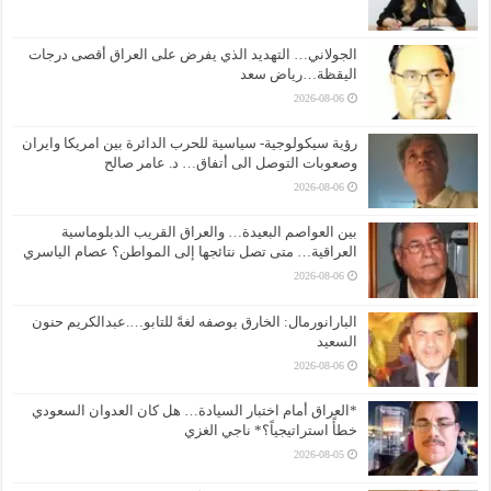
الجولاني… التهديد الذي يفرض على العراق أقصى درجات
اليقظة…رياض سعد
2026-08-06
رؤية سيكولوجية- سياسية للحرب الدائرة بين امريكا وايران
وصعوبات التوصل الى أتفاق… د. عامر صالح
2026-08-06
بين العواصم البعيدة… والعراق القريب الدبلوماسية
العراقية… متى تصل نتائجها إلى المواطن؟ عصام الياسري
2026-08-06
البارانورمال: الخارق بوصفه لغةً للتابو….عبدالكريم حنون
السعيد
2026-08-06
*العراق أمام اختبار السيادة… هل كان العدوان السعودي
خطأً استراتيجياً؟* ناجي الغزي
2026-08-05