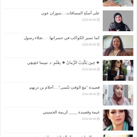
على أسنّةِ المسافات….سوزان عون
2026-08-06
كما تسير الكواكب في حسراتها . …نجلاء رسول
2026-08-06
❖ حِينَ يَكْذِبُ الزَّمانُ ❖ بِقَلَمِ: د. سِيما حَقِيقِي
2026-08-06
قصيدة “معَ الوقتِ تنْسى”….أحلام بن دريهم
2026-08-06
غيمة وقصيدة ____ كريمة الحسيني
2026-08-06