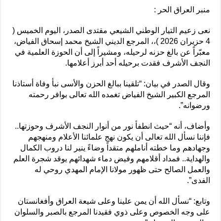
منبر العراق الحر :
نعى زعيم التيار الوطني الشيعي مقتدى الصدر، اليوم الخميس (
4 حزيران 2026 )،، المرجع الديني الشيخ محمد إسحاق الفياض،
معبّراً عن بالغ حزنه لرحيله، ومشيراً إلى أن الحوزة العلمية في
النجف الأشرف فقدت برحيله أحد أبرز أعلامها.
وقال الصدر في بيان: “تلقينا ببالغ الحزن والأسى نبأ وفاة أستاذنا
المرجع الكبير الشيخ الفياض تغمده الله تعالى بوافر رحمته
ورضوانه”.
وأضاف، أنه “حيث انطفأ نور من أنوار النجف الأشرف وحوزتها..
فإننا نسأل الله تعالى أن يكون نهج علمائنا الأعلام ومنهجهم
وجهادهم وما خطته أناملهم متقداً وضاءً ينير لنا دروب الكمال
والهداية.. فمداد أقلامهم وفيض دماء شهدائهم يوقد شجرة العلم
والعمل الصالح حتى ظهور مولانا الإمام المهدي روحي له
الفدى”.
وتابع: “نسأل الله أن يمن علينا وعلى شيعة العراق وأفغانستان
على وجه الخصوص وعلى ذوي فقيدنا المرجع بالصبر والسلوان