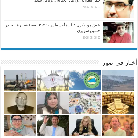
جمر الغواية.. و رماد الخيانة …رياض سعد
2026-08-06
بغضُ مِنْ ذكرى ٣ آب (أغسطس) ٢٠٢٦.. قصة قصيرة…حيدر
حسين سويري
2026-08-06
أخبار في صور