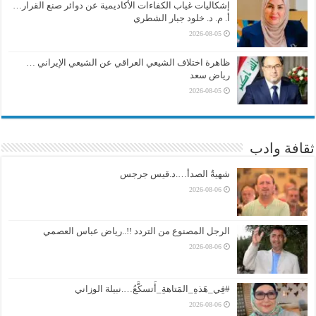
إشكاليات غياب الكفاءات الأكاديمية عن دوائر صنع القرار…
أ. م. د. خلود جبار الشطري
2026-08-05
ظاهرة اختلاف الشيعي العراقي عن الشيعي الإيراني …
رياض سعد
2026-08-05
ثقافة وادب
شهيةُ الصدأ….د.قيس جرجس
2026-08-06
الرجل المصنوع من التردد !!..رياض عباس العصمي
2026-08-06
#فِي_هَذهِ_المَتاهةِ_أَتسكَّعُ….نبيلة الوزاني
2026-08-06