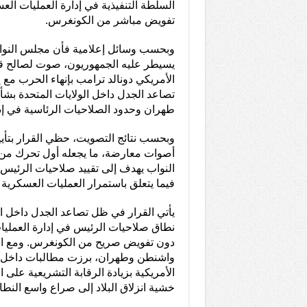
السلطة التنفيذية في إدارة العمليات الع
تفويض مباشر من الكونغرس.
وبحسب وسائل إعلامية فأن مجلس النواب
يسيطر عليه الجمهوريون، صوت لصالح ق
الأمريكي دونالد ترامب بإنهاء الحرب م
تصاعد الجدل داخل الولايات المتحدة بش
طهران وحدود الصلاحيات الرئاسية في إدا
أصوات معارضة، ما يجعله أول تحرك م
النواب يهدف إلى تقييد صلاحيات الرئيس 
فيما يتعلق باستمرار العمليات العسكرية 
يأتي القرار في ظل تصاعد الجدل داخل ال
نطاق صلاحيات الرئيس في إدارة العمليا
دون تفويض صريح من الكونغرس. ومع است
واشنطن وطهران، برزت مطالبات داخل ا
الأمريكية بزيادة الرقابة التشريعية على 
خشية انزلاق البلاد إلى صراع واسع الن