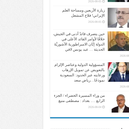
2026-08-05
زيارة الأربعين ومساحة العلم
الإيراني! فلاح المشعل
2026-08-05
حين يتصرف قائدٌ أدنى في الجيش،
خلافًا لأوامر القائد الأعلى في
الدولة إبّان الامبراطوريةَ الآشوريَّةَ
الحديثة … عبد يونس لافي
2026-08
المسؤولية الدولية وعناصر الإلزام
بالتعويض عن تمويل الإرهاب
ورعايته عبر الحدود: السعودية
نموذجًا…رياض سعد
2026-08
من وراء المسيرة الخضراء / الجزء
الرابع …. بغداد : مصطفى منيغ
2026-08-04