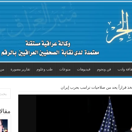
قافة وادب
فن ونجوم
فيديوهات
منوعات
طب وعلوم
تقارير مصورة
من 
خذ قراراً يحد من صلاحيات ترامب بحرب إيران
مقال