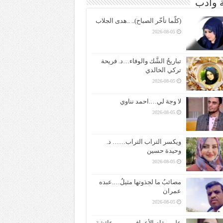
ة وادب
(كلّما تأخّر الصباح).. ..هدى الجلاب
2026-08-05
تباريحُ الشَّك والوفاء…د. فريحة
تركي الخالدي
2026-08-05
لا وجهَ لي….احمد نناوي
2026-08-05
ويكسر التراب التراب…… د.
وحيدة حسين
2026-08-05
مصائبُ ما لجذوتها مثيلُ….عبده
عمران
2026-08-05
على مقام الأعراف ——– عائشة