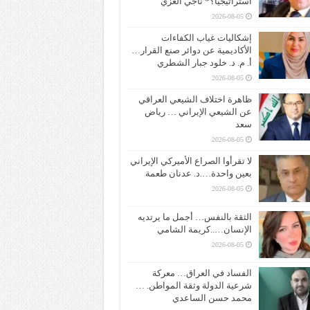
استراتيجياً؟* ناجي الغزي
2026-08-05
إشكاليات غياب الكفاءات
الأكاديمية عن دوائر صنع القرار…
أ. م. د. خلود جبار الشطري
2026-08-05
ظاهرة اختلاف الشيعي العراقي
عن الشيعي الإيراني … رياض
سعد
2026-08-05
لا تقرأوا الصراع الأميركي الإيراني
بعين واحدة….د. عدنان طعمة
2026-08-05
الثقة بالنفس… أجمل ما يرتديه
الإنسان…..كريمة الشامي
2026-08-05
الفساد في العراق… معركة
شرعية الدولة وثقة المواطن. …
محمد حسن الساعدي