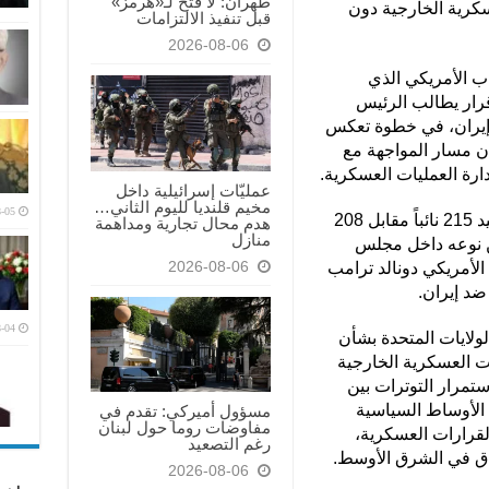
طهران: لا فتح لـ«هرمز»
سكرية الخارجية دون
قبل تنفيذ الالتزامات
2026-08-06
 الأمريكي الذي
رار يطالب الرئيس
ع إيران، في خطوة تعكس
أن مسار المواجهة مع
رة العمليات العسكرية.
عمليّات إسرائيلية داخل
مخيم قلنديا لليوم الثاني…
-05
وبحسب نتائج التصويت، حظي القرار بتأييد 215 نائباً مقابل 208
هدم محال تجارية ومداهمة
منازل
ن نوعه داخل مجلس
2026-08-06
الأمريكي دونالد ترامب
ضد إيران.
-04
ولايات المتحدة بشأن
ت العسكرية الخارجية
مرار التوترات بين
لأوساط السياسية
مسؤول أميركي: تقدم في
مفاوضات روما حول لبنان
القرارات العسكرية،
رغم التصعيد
طاق في الشرق الأوسط.
2026-08-06