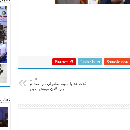
Pinterest
LinkedIn
Stumbleupon
التالي
ثلاث هدايا ثمينة لطهران من صدام
وبن لادن وبوش الابن
تقار