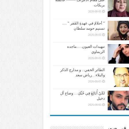
بريكات
2026-08-05
” أحلامٌ في عهدةِ القَفر ” ….
تسنيم حومد سلطان
2026-08-05
تنهيدات العيون…..ماجده
الريماوي
2026-08-05
الطائر الخفي .. و مدارج الذكر
والبلاء…رياض سعد
2026-08-05
لكَيْ أُبَالِغَ فِي حُبِّكِ… وضاح آل
دخيل
2026-08-05
ر في صور