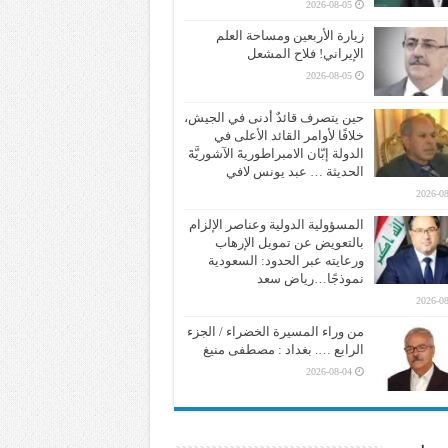
2026-08-05
زيارة الأربعين ومساحة العلم
الإيراني! فلاح المشعل
2026-08-05
حين يتصرف قائدٌ أدنى في الجيش،
خلافًا لأوامر القائد الأعلى في
الدولة إبّان الامبراطوريةَ الآشوريَّةَ
الحديثة … عبد يونس لافي
2026-08
المسؤولية الدولية وعناصر الإلزام
بالتعويض عن تمويل الإرهاب
ورعايته عبر الحدود: السعودية
نموذجًا…رياض سعد
2026-08
من وراء المسيرة الخضراء / الجزء
الرابع …. بغداد : مصطفى منيغ
2026-08-04