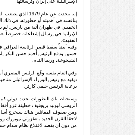
الإسرائيلية على إيران وترسانتها.
إننا نتحدث عن عام 1979 ا
ينافسه في أهميته أو خطورته. في ذلك ا
الخميني في طهران آتية من باريس. لم يت
الإيرانية في إرسال إشعاعاته خصوصاً بعد
الفقيه».
وفيه أيضاً سقط قصر الرئاسة العراقي ف
حسين ودفع الرئيس أحمد حسن البكر إلى
الشيخوخة، وربما الندم.
وفي العام نفسه وقّع الرئيس المصري أن
ديفيد مع رئيس الوزراء الإسرائيلي مناح
برعاية الرئيس جيمي كارتر.
وستختلط تلك التطورات بحدث دولي كبير
الروسي ليونيد بريجنيف خطيئة غزو أفغا
ومن صفوف المقاتلين هناك سيخرج أسامة
لاحقاً القرن الجديد بـ«غزوتي نيويورك و
من دون أن يقصد لاقتلاع نظام صدام حس