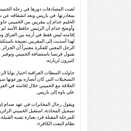
لعبت المصادفات دورها في رحلة الخميني. 
بمغادرتها. في باريس وبعد انشقاقه عن ن
الحليم خدام إن مقربين من الخميني حاو
وأوضح خدام أن الرئيس حافظ الأسد لم ي
إقامته ليس فقط في أزمة بين العراق وسو
لهذا أسديت إلى المقربين نصيحة باستكش
الرجل المعني للفكرة معتبراً أن الجزائر
بقبول فرنسا باستضافة الخميني وتوفير م
كثيرون لزيارته.
حاولت السطات العراقية اختبار نوايا الر
التسجيلات التي كان أنصاره يوزعونها سر
العلاقة مع الخميني خلال إقامته في الع
علي باوه إلى باريس.
ويقول رجال المخابرات في عهد صدام إ
تسجيل المحادثة. استقبل الخميني الزائر
للمرحلة المقبلة فرد بعبارة تشبه القنبل
نظام البعث الكافر».