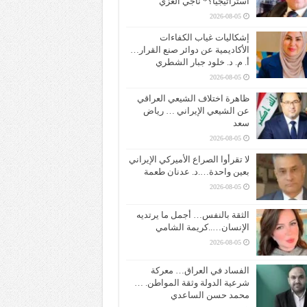
استراتيجياً؟* ناجي الغزي
2026-08-05
إشكاليات غياب الكفاءات
الأكاديمية عن دوائر صنع القرار…
أ. م. د. خلود جبار الشطري
2026-08-05
ظاهرة اختلاف الشيعي العراقي
عن الشيعي الإيراني … رياض
سعد
2026-08-05
لا تقرأوا الصراع الأميركي الإيراني
بعين واحدة….د. عدنان طعمة
2026-08-05
الثقة بالنفس… أجمل ما يرتديه
الإنسان…..كريمة الشامي
2026-08-05
الفساد في العراق… معركة
شرعية الدولة وثقة المواطن. …
محمد حسن الساعدي