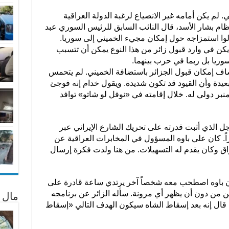
لم يكن أمامه غير الانصياع لرغبة الدولة العراقية
ظام بشار الأسد، قال النائب السابق للرئيس السوري عبد
لوا استمزاجه حول إمكان مجيء الخميني إلى سوريا.
كن في وارد قبول زائر من هذا النوع يمكن أن تتسبب
ريا بل ربما في حرب بينهما.
اف إمكان قبول الجزائر باستضافة الخميني. لم يتحمس
 بعيدة وأن القيود قد تكون شديدة. ويقول خدام إنه فوجئ
نبر دولي له. خلال إقامته في «نوفل لو شاتو» توافد
جل الذي أثبت قدرته على تحريك الشارع الإيراني عبر
اً. كان علي باوه المسؤول في المخابرات العراقية عن
راق وكان يقدم له التسهيلات. من هنا ولدت فكرة إرسال
ن باوه اصطحب معه شخصاً آخر يرتدي ساعة قادرة على
ين من دون أن يظهر أي مرونة. سأله الزائر عن برنامجه
مال 
ة. قال إنه بعد إسقاط الشاه سيكون الهدف التالي «إسقاط