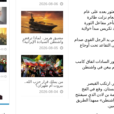
2026-08-06
لذي يصعب العثور بعده على عام
لعام نزلت طائرة
أخر مفاعل الثورة
 تكريس مبدأ «ولاية
مضيق هرمز.. لماذا ترفض
ي يد الرجل القوي صدام
واشنطن السيادة الإيرانية؟
 التقاعد تحت أوجاع
2026-08-05
-05
ور السادات اتفاق كامب
يم بيغن في واشنطن
-04
من يملك قرار حزب الله..
. ارتكب القيصر
بيروت أم طهران؟
نستان. وقع في الفخ
2026-08-04
 بن لادن الذي سيفتتح
واشنطن» ممهداً الطريق
ين.