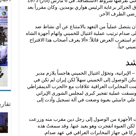
صعباً ويحاول دائماً التفلت من الضوابط التي تفرضها شروط الاستضافة. في 6 مارس (آذار) 1975
لجزائر برعاية الرئيس هواري بومدين. وكان مقرراً بعد
رضي الطرف الآخر.
ن يتنصل عملياً من التعهد بالامتناع عن أي نشاط ضد
ى صدام ترتيب عملية اغتيال للخميني واتهام أجهزة الشاه
م استغرب العرض قائلاً: «ألا يعرف أصحاب هذا الاقتراح
يني حياً.
شد
 الإيرانية، وتحوّل اغتيال الخميني هاجساً يلازم مدير
 يكن الوصول إلى الخميني سهلاً لكن إيران لم تكن في
 أقامت المخابرات العراقية علاقات مع «الحزب الديمقراطي
ونسقت عملية تفجير كبرى لمجلس الشورى الإيراني
 علي خامنئي بعبوة وضعت في آلة تسجيل وأدت إلى
تقار
نت الأجهزة من الوصول إلى رجل دين مقرب منه وزرعت
كن العبوة انفجرت وهو بعيد عنها. وقد سمعتُ هذه
يركا في جهاز المخابرات العراقي في عهد صدام.