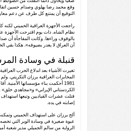
وقع محمد رضا بهلوي وصدام حسين اتفاق ا
التوقيع أن يمتنع كل طرف عن دعم معا
راجعت الأجهزة العراقية الخميني لكنه كا
نظام الشاه. ذات يوم اقترحت الأجهزة عل
بالوقوف وراءها. وكانت المفاجأة أن صدا
أن العراق لا يغدر بضيوفه». هكذا بقي الخم
قنبلة في وسادة المر
تغيرت الأشياء بعد اندلاع الحرب العراقية –
المخابرات العراقية برزان التكريتي. ولم
1981 أحكمت بناء مؤسساتها الأمنية.
الكردستاني الإيراني» و«مجاهدي خلق» 
قتلت عشرات القياديين وتبعها استهداف
إصابته في يده.
ألح برزان على استهداف الخميني وتمك
عبوة صغيرة في وسادة الوبر التي تخصه ل
الرواية من سالم الجميلي مدير شعبة أم