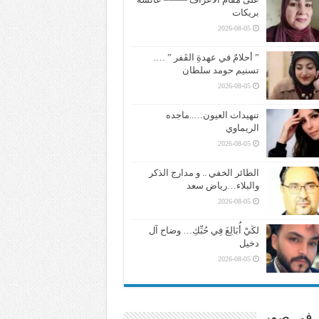
بريكات
2026-08-05
” أحلامٌ في عهدةِ القَفر ” ….
تسنيم حومد سلطان
2026-08-05
تنهيدات العيون…..ماجده
الريماوي
2026-08-05
الطائر الخفي .. و مدارج الذكر
والبلاء…رياض سعد
2026-08-05
لكَيْ أُبَالِغَ فِي حُبِّكِ… وضاح آل
دخيل
2026-08-05
ر في صور