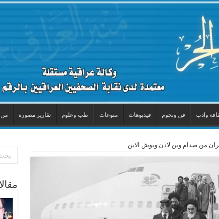
افة وادب
فن ونجوم
فيديوهات
منوعات
طب وعلوم
تقارير مصورة
من 
هران من صدام وبن لادن وبوش الابن
مقال