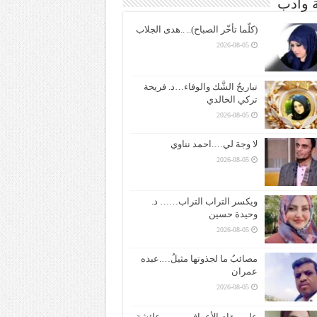
ة وادب
(كلّما تأخّر الصباح).. ..هدى الجلاب
2026-08-05
تباريحُ الشَّك والوفاء…د. فريحة
تركي الخالدي
2026-08-05
لا وجهَ لي….احمد نناوي
2026-08-05
ويكسر التراب التراب…… د.
وحيدة حسين
2026-08-05
مصائبُ ما لجذوتها مثيلُ….عبده
عمران
2026-08-05
على مقام الأعراف ——– عائشة