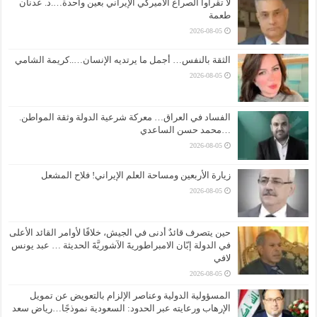
لا تقرأوا الصراع الأميركي الإيراني بعين واحدة….د. عدنان
طعمة
2026-08-05
الثقة بالنفس… أجمل ما يرتديه الإنسان…..كريمة الشامي
2026-08-05
الفساد في العراق… معركة شرعية الدولة وثقة المواطن.
…محمد حسن الساعدي
2026-08-05
زيارة الأربعين ومساحة العلم الإيراني! فلاح المشعل
2026-08-05
حين يتصرف قائدٌ أدنى في الجيش، خلافًا لأوامر القائد الأعلى
في الدولة إبّان الامبراطوريةَ الآشوريَّةَ الحديثة … عبد يونس
لافي
2026-08-05
المسؤولية الدولية وعناصر الإلزام بالتعويض عن تمويل
الإرهاب ورعايته عبر الحدود: السعودية نموذجًا…رياض سعد