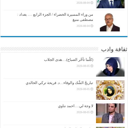
2026-08-04
من وراء المسيرة الخضراء / الجزء الرابع …. بغداد :
مصطفى منيغ
2026-08-04
ثقافة وادب
(كلّما تأخّر الصباح).. ..هدى الجلاب
2026-08-05
تباريحُ الشَّك والوفاء…د. فريحة تركي الخالدي
2026-08-05
لا وجهَ لي….احمد نناوي
2026-08-05