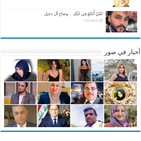
لكَيْ أُبَالِغَ فِي حُبِّكِ… وضاح آل دخيل
2026-08-05
أخبار في صور