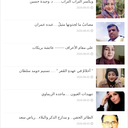
ويكسر التراب التراب…… د. وحيدة حسين
2026-08-05
مصائبُ ما لجذوتها مثيلُ….عبده عمران
2026-08-05
على مقام الأعراف ——– عائشة بريكات
2026-08-05
” أحلامٌ في عهدةِ القَفر ” …. تسنيم حومد سلطان
2026-08-05
تنهيدات العيون…..ماجده الريماوي
2026-08-05
الطائر الخفي .. و مدارج الذكر والبلاء…رياض سعد
2026-08-05