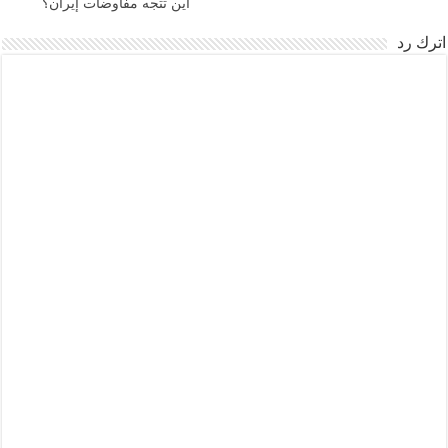
أين تتجه مفاوضات إيران؟
اترك رد