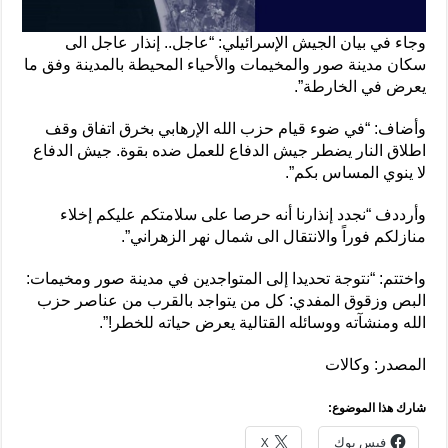
وجاء في بيان الجيش الإسرائيلي: “عاجل.. إنذار عاجل الى
سكان مدينة صور والمخيمات والأحياء المحيطة بالمدينة وفق ما
يعرض في الخارطة”.
وأضاف: “في ضوء قيام حزب الله الإرهابي بخرق اتفاق وقف
اطلاق النار يضطر جيش الدفاع للعمل ضده بقوة. جيش الدفاع
لا ينوي المساس بكم”.
وأرددف “نجدد إنذارنا أنه حرصا على سلامتكم عليكم إخلاء
منازلكم فوراً والانتقال الى شمال نهر الزهراني”.
واختتم: “نتوجة تحديدا إلى المتواجدين في مدينة صور ومخيمات:
البص وزقوق المفدي: كل من يتواجد بالقرب من عناصر حزب
الله ومنشآته ووسائله القتالية يعرض حياته للخطر!”.
المصدر: وكالات
شارك هذا الموضوع:
فيس بوك
X