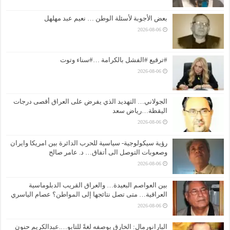
بعض الأجوبة لأسئلة الوطن … نعيم عبد مهلهل
2026-08-06
#ترقيع #الفشل بالكرامة …#سناء وتوت
2026-08-06
الجولاني… التهديد الذي يفرض على العراق أقصى درجات
اليقظة…رياض سعد
2026-08-06
رؤية سيكولوجية- سياسية للحرب الدائرة بين امريكا وايران
وصعوبات التوصل الى أتفاق… د. عامر صالح
2026-08-06
بين العواصم البعيدة… والعراق القريب الدبلوماسية
العراقية… متى تصل نتائجها إلى المواطن؟ عصام الياسري
2026-08-06
البارانورمال: الخارق بوصفه لغةً للتابو….عبدالكريم حنون