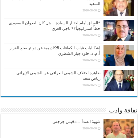
السعيد
2026-08-06
*العراق أمام اختبار السيادة… هل كان العدوان السعودي
خطأً استراتيجياً؟* ناجي الغزي
2026-08-05
إشكاليات غياب الكفاءات الأكاديمية عن دوائر صنع القرار…
أ. م. د. خلود جبار الشطري
2026-08-05
ظاهرة اختلاف الشيعي العراقي عن الشيعي الإيراني …
رياض سعد
2026-08-05
ثقافة وادب
شهيةُ الصدأ….د.قيس جرجس
2026-08-06