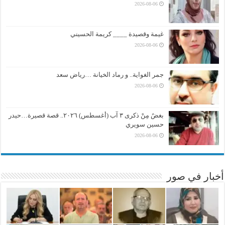
2026-08-06
غيمة وقصيدة ____ كريمة الحسيني
2026-08-06
جمر الغواية.. و رماد الخيانة …رياض سعد
2026-08-06
بغضُ مِنْ ذكرى ٣ آب (أغسطس) ٢٠٢٦.. قصة قصيرة…حيدر
حسين سويري
2026-08-06
أخبار في صور