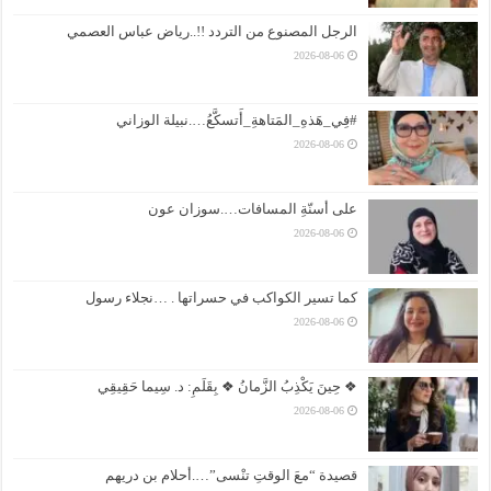
الرجل المصنوع من التردد !!..رياض عباس العصمي
2026-08-06
#فِي_هَذهِ_المَتاهةِ_أَتسكَّعُ….نبيلة الوزاني
2026-08-06
على أسنّةِ المسافات….سوزان عون
2026-08-06
كما تسير الكواكب في حسراتها . …نجلاء رسول
2026-08-06
❖ حِينَ يَكْذِبُ الزَّمانُ ❖ بِقَلَمِ: د. سِيما حَقِيقِي
2026-08-06
قصيدة “معَ الوقتِ تنْسى”….أحلام بن دريهم