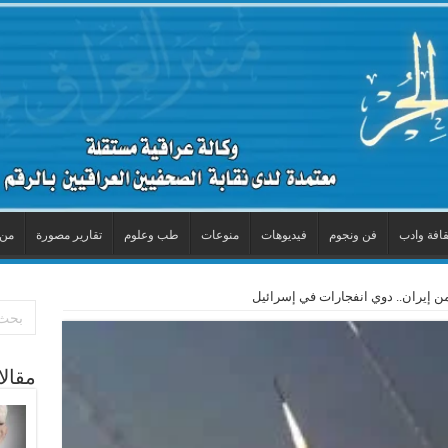
قافة وادب
فن ونجوم
فيديوهات
منوعات
طب وعلوم
تقارير مصورة
من 
ن إيران.. دوي انفجارات في إسرائيل
مقال