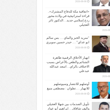
2026-08-08
«اتفاقية مكة للدفاع المشترك»..
قراءة استراتيجية في ولادة محور
ردع إسلامي جديد…الدكتور ثائر
العجيلي
2026-08
“منريد الخبز والماي … بس سالم
ابو عداي”…. حيدر حسين سويري
2026-08-08
انهيار الأخلاق الرقمية ظاهرة
الشتائم والطعن بالأعراض بسبب
الاختلاف بالراي…اسعد عبدالله
عبدعلي
2026-08
أوصلهم للانتصار وسيوصلهم
للانهيار ….تطوان : مصطفى منيغ
2026-08-08
تأويل الصدمات بين شهلا العجيلي
وإليف شافاق… إبراهيم أبو عواد