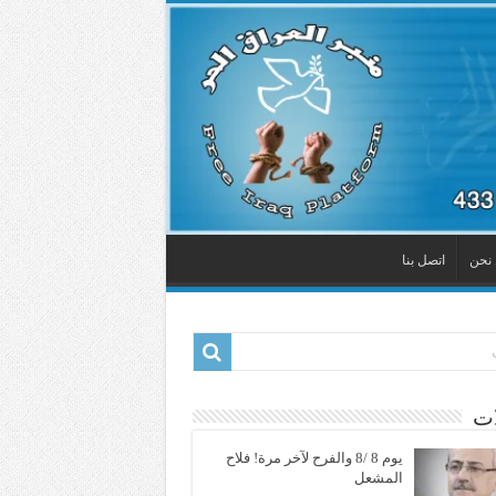
نحن
اتصل بنا
ات
يوم 8 /8 والفرح لآخر مرة! فلاح
المشعل