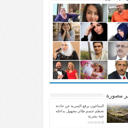
ير مصورة
البنتاغون يرفع السرية عن حادثة
تحطم جسم طائر مجهول بداخله
جثة بشرية
2026-08-08