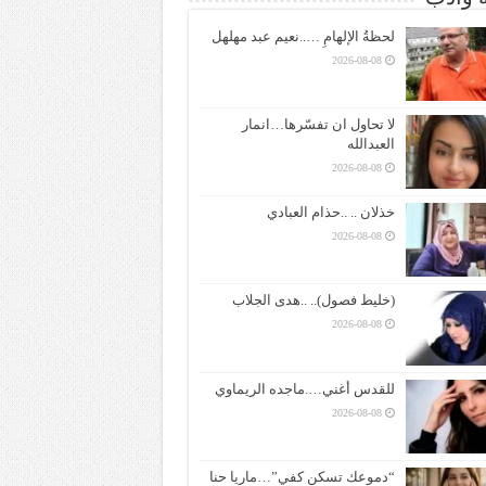
لحظةُ الإلهامِ …..نعيم عبد مهلهل
2026-08-08
لا تحاول ان تفسّرها…انمار
العبدالله
2026-08-08
خذلان .. ..حذام العبادي
2026-08-08
(خليط فصول).. ..هدى الجلاب
2026-08-08
للقدس أغني….ماجده الريماوي
2026-08-08
“دموعك تسكن كفي”…ماريا حنا