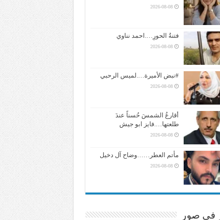
2026-08-08
فتنةُ الحورِ….احمد نناوي
2026-08-08
#نبض الأميرة….لميس الرحبي
2026-08-08
أقارعُ الشمسَ حُسناً عندَ
طلعتها….فايز ابو جيش
2026-08-08
مأتم العطر……وضاح آل دخيل
2026-08-08
ر في صور