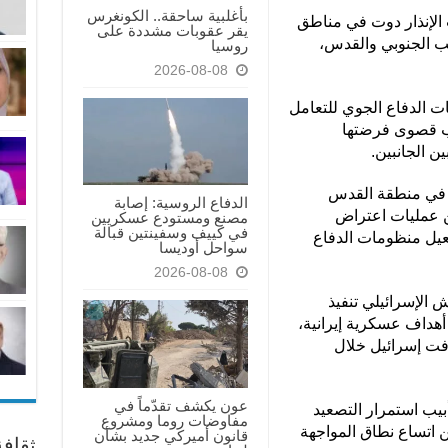
بأغلبية ساحقة.. الكونغرس
ن صفارات الإنذار دوت في مناطق
يقر عقوبات مشددة على
قب الجنوبي والقدس،
روسيا
2026-08-08
ت الدفاع الجوي للتعامل
هب قصوى فرضتها
ن الجانبين.
ت في منطقة القدس
الدفاع الروسية: إصابة
عن عمليات اعتراض
مصنع ومستودع عسكريين
في كييف وسفينتين قبالة
عيل منظومات الدفاع
سواحل أوديسا
2026-08-08
 الإسرائيلي تنفيذ
أهداف عسكرية إيرانية،
دفت إسرائيل خلال
عون يكشف تقدّماً في
يب استمرار التصعيد
مفاوضات روما ومشروع
اتساع نطاق المواجهة
قانون أميركي جديد بشأن
ثقاف