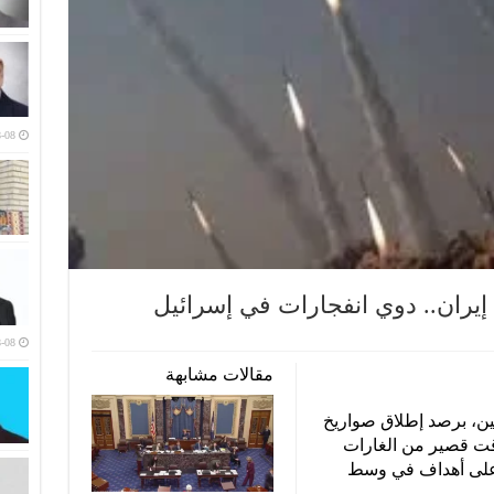
-08
يران.. دوي انفجارات في إسرائيل
-08
مقالات مشابهة
نين، برصد إطلاق صواريخ
وقت قصير من الغارات
ي على أهداف في وسط