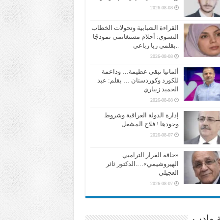
2026-08-08
القراءة الشبابية وتحولات الخطاب
النسوي: أحلام مستغانمي نموذجًا
..بقلمي ربا رباعي
2026-08-08
ألمانيا تبقى عظيمة… وداعمة
للكورد وكوردستان … بقلم: عبد
الحميد زيباري
2026-08-08
إدارة الدولة العراقية وشروط
وجودها ! فلاح المشعل
2026-08-07
«حافة القرار الترامبي
الهيروشيمي»….الدكتور ثائر
العجيلي
2026-08-07
ة وادب