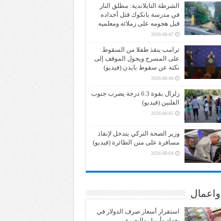
الشرطة التايلاندية: مطلق النار
في مدرسة بانكوك قتل أجداده
قبل هجومه على زملائه ومعلميه
2026-08-07
ترامب ينقذ طفلا من السقوط
على المسرح ويحول الموقف إلى
نكتة عن سقوط بايدن (فيديو)
2026-08-06
زلزال بقوة 6.3 درجة يضرب جنوب
الفلبين (فيديو)
2026-08-05
وزير الصحة التركي يتدخل لإنقاذ
مسافرة على متن الطائرة (فيديو)
2026-08-04
واعمال
استقرار أسعار صرف الدولار في
بغداد وأربيل والبصرة