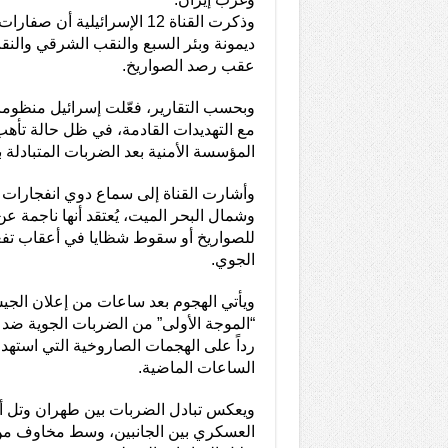
وذكرت القناة 12 الإسرائيلية أ
ديمونة وبئر السبع والنقب الشرقي والن
عقب رصد الصواريخ.
وبحسب التقارير، فعّلت إسرائيل منظوما
مع التهديدات القادمة، في ظل حالة تأ
المؤسسة الأمنية بعد الضربات المتبادلة بي
وأشارت القناة إلى سماع دوي انفجارا
وشمال البحر الميت، يُعتقد أنها ناجمة 
للصواريخ أو سقوط شظايا في أعقاب تف
الجوي.
ويأتي الهجوم بعد ساعات من إعلان الجيش
“الموجة الأولى” من الضربات الجوية ضد 
رداً على الهجمات الصاروخية التي استه
الساعات الماضية.
ويعكس تبادل الضربات بين طهران وتل أب
العسكري بين الجانبين، وسط مخاوف من 