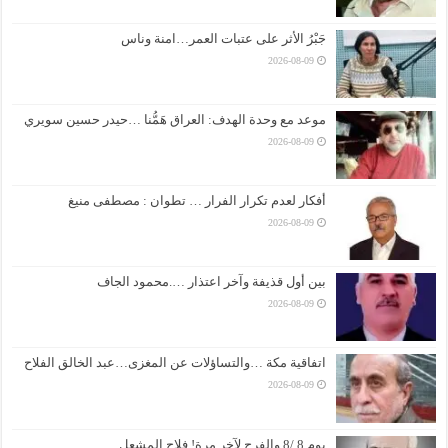
جَبْرُ الأثر على عتبات العمر…امنة وناس
2026-08-09
موعد مع وحدة الهدف: العراق هَمُّنا …حيدر حسين سويري
2026-08-09
أفكار لعدم تكرار الفرار … تطوان : مصطفى منيغ
2026-08-09
بين أول قذيفة وآخر اعتذار ….محمود الجاف
2026-08-09
اتفاقية مكة …والتساؤلات عن المغزى…عبد الخالق الفلاح
2026-08-09
يوم 8 /8 والفرح لآخر مرة! فلاح المشعل