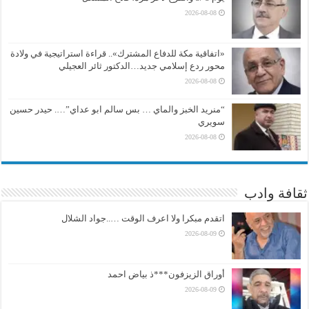
2026-08-08
«اتفاقية مكة للدفاع المشترك».. قراءة استراتيجية في ولادة
محور ردع إسلامي جديد…الدكتور ثائر العجيلي
2026-08-08
“منريد الخبز والماي … بس سالم ابو عداي”…. حيدر حسين
سويري
2026-08-08
ثقافة وادب
اتقدم مبكرا ولا اعرف الوقت …..جواد الشلال
2026-08-09
أوراق الزيزفون***ذ بياض احمد
2026-08-09