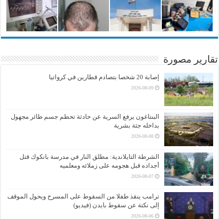
تقارير مصورة
إصابة 20 شخصا بتصادم قطارين في كرواتيا
2026-08-09
البنتاغون يرفع السرية عن حادثة تحطم جسم طائر مجهول
بداخله جثة بشرية
2026-08-08
الشرطة التايلاندية: مطلق النار في مدرسة بانكوك قتل
أجداده قبل هجومه على زملائه ومعلميه
2026-08-07
ترامب ينقذ طفلا من السقوط على المسرح ويحول الموقف
إلى نكتة عن سقوط بايدن (فيديو)
2026-08-06