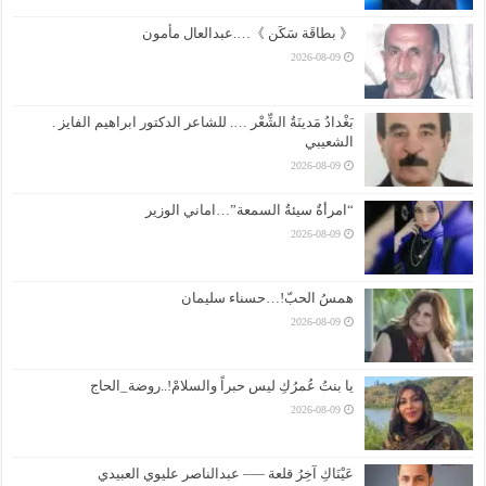
《 بطاقَة سَكَن 》….عبدالعال مأمون
2026-08-09
بَغْدادُ مَدينَةُ الشِّعْر …. للشاعر الدكتور ابراهيم الفايز .
الشعيبي
2026-08-09
“امرأةٌ سيئةُ السمعة”…اماني الوزير
2026-08-09
همسُ الحبّ!…حسناء سليمان
2026-08-09
يا بنتُ عُمرُكِ ليس حبراً والسلامْ!..روضة_الحاج
2026-08-09
عَيْنَاكِ آخِرُ قلعة —– عبدالناصر عليوي العبيدي