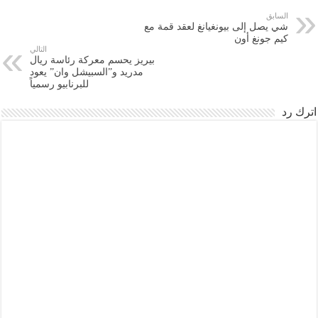
السابق
شي يصل إلى بيونغيانغ لعقد قمة مع
كيم جونغ أون
التالي
بيريز يحسم معركة رئاسة ريال
مدريد و”السبيشل وان” يعود
للبرنابيو رسمياً
اترك رد