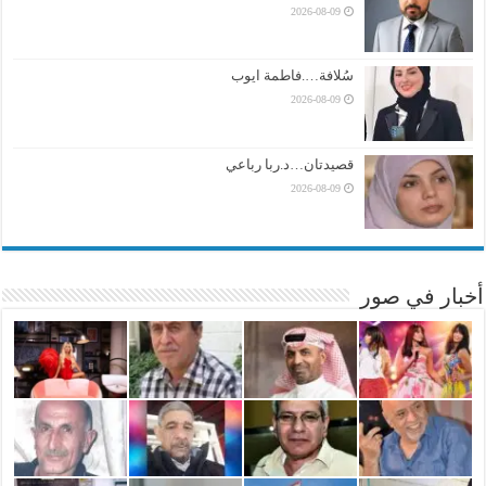
2026-08-09
سُلافة….فاطمة ايوب
2026-08-09
قصيدتان…د.ربا رباعي
2026-08-09
أخبار في صور