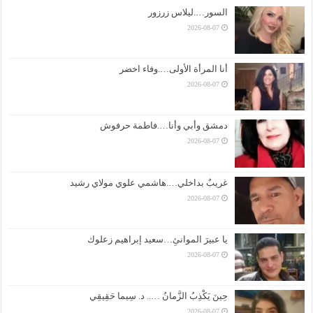
السور….ليلاس زرزور
2026-08-07
أنا المرأة الأولى….وفاء اخضر
2026-08-07
دمشق وأبي وأنا….فاطمة حرفوش
2026-08-07
غريبٌ بداخلي….هاشمي علوي مولاي رشيد
2026-08-07
يا عبيرَ الموانئِ…سعيد إبراهيم زعلوك
2026-08-07
حِينَ يَكْذِبُ الزَّمانُ ….. د. سِيما حَقِيقِي
2026-08-07