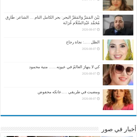
بَيْنَ المَمَرِّ وَالمَقَرِّ البحر: بحر الكامل التام … الشاعر: طَارِق
مُحَمَّد عَبْدِالسَّلَام غُرَابَة
2026-08-07
الظل …..: نجاة رجاح
2026-08-07
كي لا ينهارَ العالمُ في عيونِه…… منية محمود
2026-08-07
ومضيت في طريقي …..عاتكه محفوض
2026-08-07
أخبار في صور