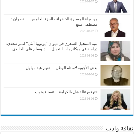
2026-08-07
من وراء المسيرة الخضراء / الجزء الخامس …. تطوان :
مصطفى منيغ
2026-08-07
بنية المتخيل الشعري في ديوان “يوتوبيا أنثى” لنمر سعدي:
دراسة في ميكانزمات التخييل…ا.د. وسام علي الخالدي
2026-08-06
بعض الأجوبة لأسئلة الوطن … نعيم عبد مهلهل
2026-08-06
#ترقيع #الفشل بالكرامة …#سناء وتوت
2026-08-06
ثقافة وادب