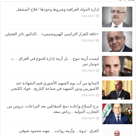
إدارة الدولة العراقية وشروط وجودها ! فلاح المشعل
2026-08-07
«حافة القرار الترامبي الهيروشيمي»….الدكتور ثائر العجيلي
2026-08-07
ليست أزمة تنوع… بل أزمة إدارة للتنوع في العراق .. ..د.
جوتيار تمر
2026-08-07
السابع من آب يوم الشهيد الأشوري قيم الشهادة عند
الأشوريين ودور الشهيد في صناعة التاريخ…فواد الكنجي
2026-08-07
نزع السلاح وإعادة دمج المقاتلين بعد النزاعات: دروس من
التجارب الدولية…رياض سعد
2026-08-07
العرق : ثروة… وأزمة رواتب …مهند محمود شوقي