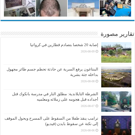
تقارير مصورة
إصابة 20 شخصا بتصادم قطارين في كرواتيا
2026-08-09
البنتاغون يرفع السرية عن حادثة تحطم جسم طائر مجهول
بداخله جثة بشرية
2026-08-08
الشرطة التايلاندية: مطلق النار في مدرسة بانكوك قتل
أجداده قبل هجومه على زملائه ومعلميه
2026-08-07
ترامب ينقذ طفلا من السقوط على المسرح ويحول الموقف
إلى نكتة عن سقوط بايدن (فيديو)
2026-08-06