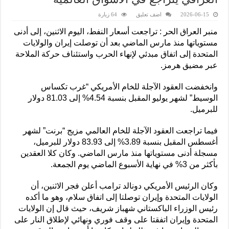
2026-06-15
اضف تعليق
64 زيارة
منبر العراق الحر : تراجعت أسعار النفط، اليوم الاثنين، إلى أدنى
مستوياتها منذ مارس الماضي بعد أن توصلت إيران والولايات
المتحدة إلى اتفاق مبدئي لإنهاء الحرب واستئناف حركة الملاحة
عبر مضيق هرمز.
وانخفضت العقود الآجلة للخام الأمريكي “غرب تكساس
الوسيط” لشهر يوليو المقبل بنسبة 4.54% إلى 81.03 دولار
للبرميل.
فيما تراجعت العقود الآجلة للخام العالمي مزيج “برنت” لشهر
أغسطس المقبل بنسبة 3.89% إلى 83.93 دولار للبرميل،
مسجلة أدنى مستوياتها منذ مارس الماضي. وكان كلا العقدين
بأكثر من 3% في نهاية الأسبوع الماضي يوم الجمعة.
وكان الرئيس الأمريكي دونالد ترامب أعلن فجر الاثنين، أن
الولايات المتحدة وإيران توصلتا إلى اتفاق سلام، وهو ما أكده
رئيس الوزراء الباكستاني شهباز شريف، حيث قال إن الولايات
المتحدة وإيران اتفقتا على وقف فوري ونهائي لإطلاق النار على