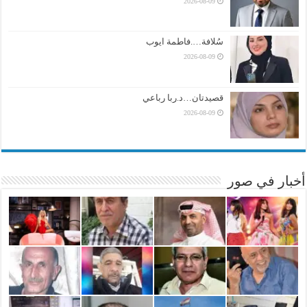
2026-08-09
سُلافة….فاطمة ايوب
2026-08-09
قصيدتان…د.ربا رباعي
2026-08-09
أخبار في صور