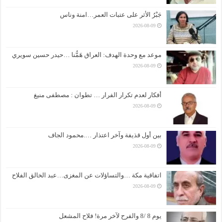
جَبْرُ الأثر على عتبات العمر…امنة وناس
2026-08-09
موعد مع وحدة الهدف: العراق هَمُّنا …حيدر حسين سويري
2026-08-09
أفكار لعدم تكرار الفرار … تطوان : مصطفى منيغ
2026-08-09
بين أول قذيفة وآخر اعتذار ….محمود الجاف
2026-08-09
اتفاقية مكة …والتساؤلات عن المغزى…عبد الخالق الفلاح
2026-08-09
يوم 8 /8 والفرح لآخر مرة! فلاح المشعل