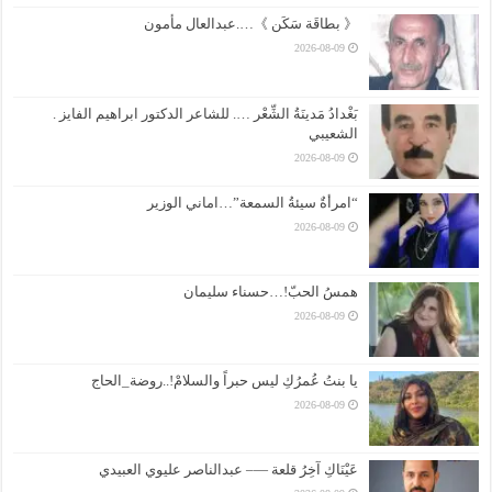
《 بطاقَة سَكَن 》….عبدالعال مأمون
2026-08-09
بَغْدادُ مَدينَةُ الشِّعْر …. للشاعر الدكتور ابراهيم الفايز .
الشعيبي
2026-08-09
“امرأةٌ سيئةُ السمعة”…اماني الوزير
2026-08-09
همسُ الحبّ!…حسناء سليمان
2026-08-09
يا بنتُ عُمرُكِ ليس حبراً والسلامْ!..روضة_الحاج
2026-08-09
عَيْنَاكِ آخِرُ قلعة —– عبدالناصر عليوي العبيدي