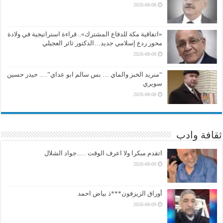
2026-08-08
«اتفاقية مكة للدفاع المشترك».. قراءة استراتيجية في ولادة
محور ردع إسلامي جديد…الدكتور ثائر العجيلي
2026-08-08
“منريد الخبز والماي … بس سالم ابو عداي”…. حيدر حسين
سويري
2026-08-08
ثقافة وادب
اتقدم مبكرا ولا اعرف الوقت …..جواد الشلال
2026-08-09
أوراق الزيزفون***ذ بياض احمد
2026-08-09