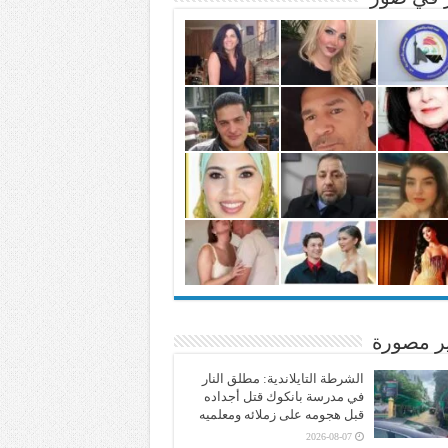
ير مصورة
الشرطة التايلاندية: مطلق النار
في مدرسة بانكوك قتل أجداده
قبل هجومه على زملائه ومعلميه
2026-08-07