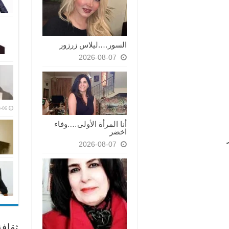
السور….ليلاس زرزور
2026-08-07
-06
أنا المرأة الأولى….وفاء
اخضر
2026-08-07
ثقاف