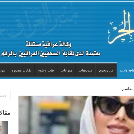
افة وادب
فن ونجوم
فيديوهات
منوعات
طب وعلوم
تقارير مصورة
من 
بنقاسم
مقال