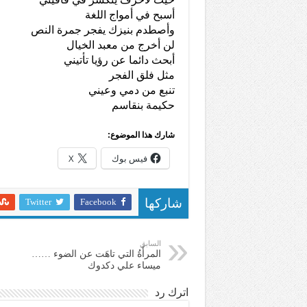
أسبح في أمواج اللغة
وأصطدم بنيزك يفجر جمرة النص
لن أخرج من معبد الخيال
أبحث دائما عن رؤيا تأتيني
مثل فلق الفجر
تنبع من دمي وعيني
حكيمة بنقاسم
شارك هذا الموضوع:
فيس بوك
X
Twitter
Facebook
شاركها
السابق
المرأَةُ التي تاهَت عن الضوء ……
ميساء علي دكدوك
اترك رد