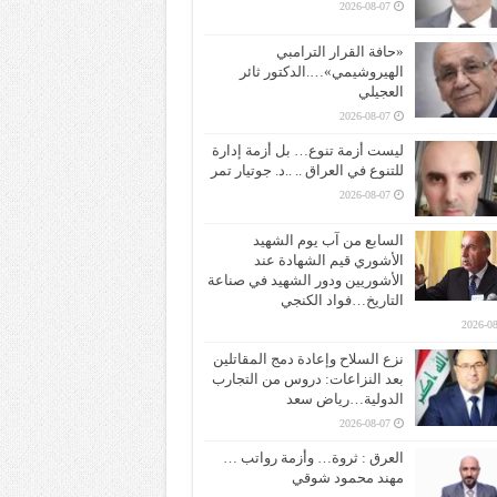
2026-08-07
«حافة القرار الترامبي
الهيروشيمي»….الدكتور ثائر
العجيلي
2026-08-07
ليست أزمة تنوع… بل أزمة إدارة
للتنوع في العراق .. ..د. جوتيار تمر
2026-08-07
السابع من آب يوم الشهيد
الأشوري قيم الشهادة عند
الأشوريين ودور الشهيد في صناعة
التاريخ…فواد الكنجي
2026-08
نزع السلاح وإعادة دمج المقاتلين
بعد النزاعات: دروس من التجارب
الدولية…رياض سعد
2026-08-07
العرق : ثروة… وأزمة رواتب …
مهند محمود شوقي