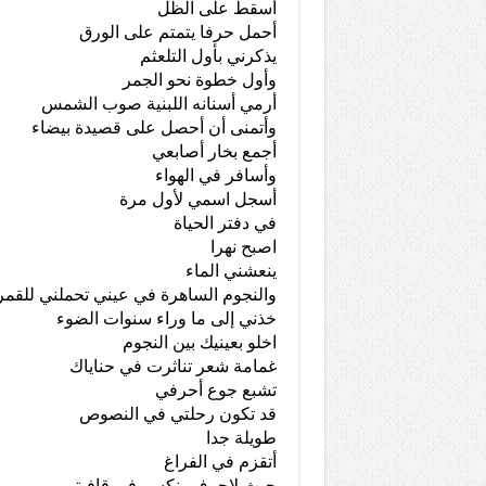
أسقط على الظل
أحمل حرفا يتمتم على الورق
يذكرني بأول التلعثم
وأول خطوة نحو الجمر
أرمي أسنانه اللبنية صوب الشمس
وأتمنى أن أحصل على قصيدة بيضاء
أجمع بخار أصابعي
وأسافر في الهواء
أسجل اسمي لأول مرة
في دفتر الحياة
اصبح نهرا
ينعشني الماء
والنجوم الساهرة في عيني تحملني للقمر
خذني إلى ما وراء سنوات الضوء
اخلو بعينيك بين النجوم
غمامة شعر تناثرت في حناياك
تشبع جوع أحرفي
قد تكون رحلتي في النصوص
طويلة جدا
أتقزم في الفراغ
حيث لاحرف ينكسر في قافيتي