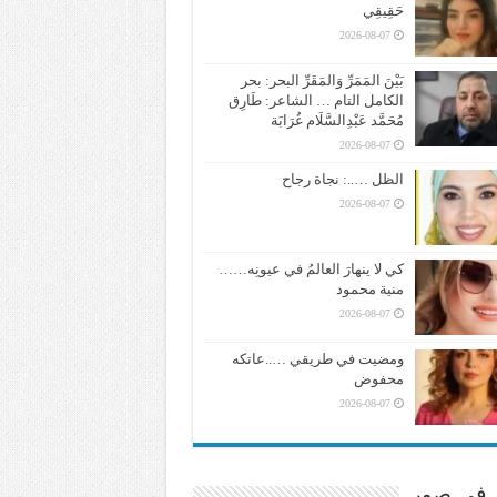
حَقِيقِي
2026-08-07
بَيْنَ المَمَرِّ وَالمَقَرِّ البحر: بحر
الكامل التام … الشاعر: طَارِق
مُحَمَّد عَبْدِالسَّلَام غُرَابَة
2026-08-07
الظل …..: نجاة رجاح
2026-08-07
كي لا ينهارَ العالمُ في عيونِه……
منية محمود
2026-08-07
ومضيت في طريقي …..عاتكه
محفوض
2026-08-07
ر في صور