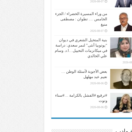
2026-08-07
من وراء المسيرة الخضراء / الجزء
الخامس …. تطوان : مصطفى
منيغ
2026-08-07
بنية المتخيل الشعري في ديوان
“يوتوبيا أنثى” لنمر سعدي: دراسة
في ميكانزمات التخييل…ا.د. وسام
علي الخالدي
2026-08
بعض الأجوبة لأسئلة الوطن …
نعيم عبد مهلهل
2026-08-06
#ترقيع #الفشل بالكرامة …#سناء
وتوت
2026-08-06
ة وادب