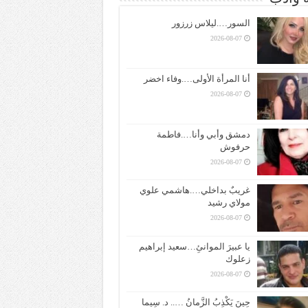
السور….ليلاس زرزور
2026-08-07
أنا المرأة الأولى….وفاء اخضر
2026-08-07
دمشق وأبي وأنا….فاطمة
حرفوش
2026-08-07
غريبٌ بداخلي….هاشمي علوي
مولاي رشيد
2026-08-07
يا عبيرَ الموانئِ…سعيد إبراهيم
زعلوك
2026-08-07
حِينَ يَكْذِبُ الزَّمانُ ….. د. سِيما