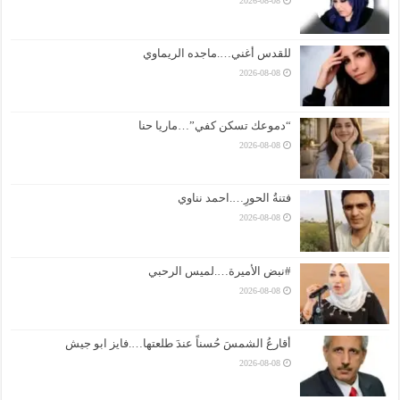
2026-08-08
للقدس أغني….ماجده الريماوي
2026-08-08
“دموعك تسكن كفي”…ماريا حنا
2026-08-08
فتنةُ الحورِ….احمد نناوي
2026-08-08
#نبض الأميرة….لميس الرحبي
2026-08-08
أقارعُ الشمسَ حُسناً عندَ طلعتها….فايز ابو جيش
2026-08-08