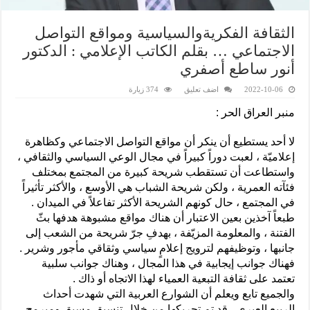
الثقافة الفكريةوالسياسية ومواقع التواصل
الاجتماعي … بقلم الكاتب الإعلامي : الدكتور
أنور ساطع أصفري
2022-10-06
اضف تعليق
374 زيارة
منبر العراق الحر :
لا أحد يستطيع أن ينكر أن مواقع التواصل الاجتماعي وكظاهرة
إعلاميّة ، لعبت دوراً كبيراً في مجال الوعي السياسي والثقافي ،
واستطاعت أن تستقطب شريحة كبيرة من المجتمع بمختلف
فئآته العمرية ، ولكن شريحة الشباب هي الأوسع ، والأكثر تأثيراً
في المجتمع ، حال كونهم الشريحة الأكثر تفاعلاً في الميدان .
طبعاً آخذين بعين الاعتبار أن هناك مواقع مشبوهة هدفها بثّ
الفتنة ، والمعلومة المزيّفة ، بهدفِ جرّ شريحة من الشعب إلى
جانبها ، وتوظيفهم لترويج إعلامٍ سياسي وثقاقي مأجور وشرير .
فهناك جوانب إيجابية في هذا المجال ، وهناك جوانب سلبية
تعتمد على ثقافة التبعية العمياء لهذا الاتجاه أو ذاك .
والجميع تابع ويعلم أن الشوارع العربية التي شهدت أحداث
الربيع العبري ، قد تم تحريكها من خلال تنسيق مسبق ومبرمج