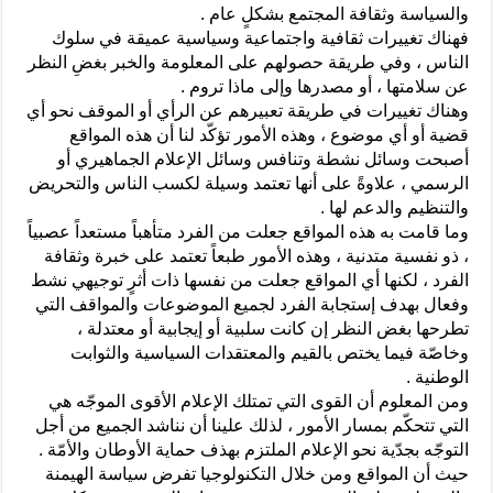
والسياسة وثقافة المجتمع بشكلٍ عام .
فهناك تغييرات ثقافية واجتماعية وسياسية عميقة في سلوك
الناس ، وفي طريقة حصولهم على المعلومة والخبر بغضِ النظر
عن سلامتها ، أو مصدرها وإلى ماذا تروم .
وهناك تغييرات في طريقة تعبيرهم عن الرأي أو الموقف نحو أي
قضية أو أي موضوع ، وهذه الأمور تؤكّد لنا أن هذه المواقع
أصبحت وسائل نشطة وتنافس وسائل الإعلام الجماهيري أو
الرسمي ، علاوةً على أنها تعتمد وسيلة لكسب الناس والتحريض
والتنظيم والدعم لها .
وما قامت به هذه المواقع جعلت من الفرد متأهباً مستعداً عصبياً
، ذو نفسية متدنية ، وهذه الأمور طبعاً تعتمد على خبرة وثقافة
الفرد ، لكنها أي المواقع جعلت من نفسها ذات أثرٍ توجيهي نشط
وفعال بهدف إستجابة الفرد لجميع الموضوعات والمواقف التي
تطرحها بغض النظر إن كانت سلبية أو إيجابية أو معتدلة ،
وخاصّة فيما يختص بالقيم والمعتقدات السياسية والثوابت
الوطنية .
ومن المعلوم أن القوى التي تمتلك الإعلام الأقوى الموجّه هي
التي تتحكّم بمسار الأمور ، لذلك علينا أن نناشد الجميع من أجل
التوجّه بجدّية نحو الإعلام الملتزم بهذف حماية الأوطان والأمّة .
حيث أن المواقع ومن خلال التكنولوجيا تفرض سياسة الهيمنة