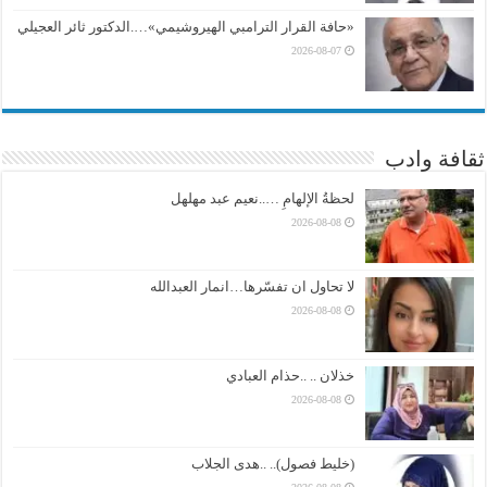
«حافة القرار الترامبي الهيروشيمي»….الدكتور ثائر العجيلي
2026-08-07
ثقافة وادب
لحظةُ الإلهامِ …..نعيم عبد مهلهل
2026-08-08
لا تحاول ان تفسّرها…انمار العبدالله
2026-08-08
خذلان .. ..حذام العبادي
2026-08-08
(خليط فصول).. ..هدى الجلاب