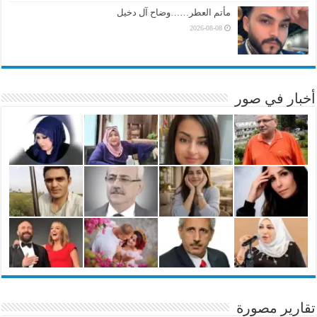
مأتم العطر……وضاح آل دخيل
2026-08-08
أخبار في صور
تقارير مصورة