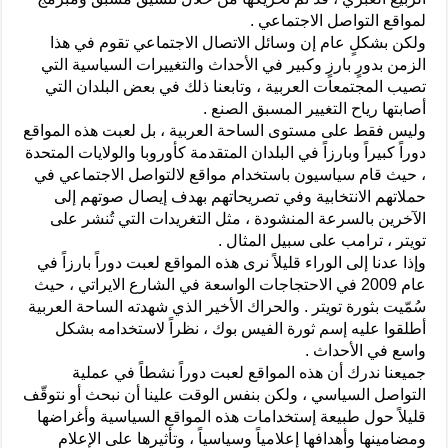
لمواقع التواصل الاجتماعي .
ولكن بشكلٍ عام إن وسائل الاتصال الاجتماعي تقوم في هذا
الزمن بدورٍ بارزٍ وكبير في الأحداث والتغييرات السياسية التي
تصيب المجتمعات العربية ، وتابعنا ذلك في بعض البلدان التي
أصابتها رياح التغيير المسبق الصنع .
وليس فقط على مستوى الساحة العربية ، بل لعبت هذه المواقع
دوراً كبيراً وبارزاً في البلدان المتقدمة كأوروبا والولايات المتحدة
، حيث قام سياسيون باستخدام مواقع لالتواصل الاجتماعي في
حملاتهم الانتخابية وفي تصريحاتهم بهدف إيصال صوتهم إلى
الآخرين بالسرعة المنشودة ، مثل التغريدات التي تُنشر على
تويتر ، ترامب على سبيل المثال .
وإذا عدنا إلى الوراء قليلاً نرى هذه المواقع لعبت دوراً بارزاً في
عام 2009 في الاحتجاجات الواسعة في الشارع الايراتي ، حيث
سُمّيت بثورة تويتر . والحراك الأخير الذي شهدته الساحة العربية
أطلقوا عليه إسم ثورة الفيس بوك ، نظراً لاستخدامه بشكل
واسع في الأحداث .
جميعنا ندرك أن هذه المواقع لعبت دوراً نشطاً في عملية
التواصل السياسي ، ولكن بنفس الوقت علينا أن نبحث أو نتوقّف
قليلاً حول طبيعة إستخدامات هذه المواقع السياسية وأغراضها
ومضامينها وأهدافها إعلامياً وسياسياً ، وتأثيرها على الإعلام