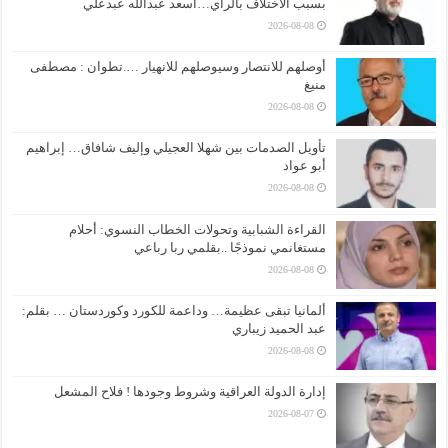
بسبب الاختلاف بالراي…اسعد عبدالله عبدعلي
2026-08-08
أوصلهم للانتصار وسيوصلهم للانهيار ….تطوان : مصطفى
منيغ
2026-08-08
تأويل الصدمات بين شهلا العجيلي وإليف شافاق… إبراهيم
أبو عواد
2026-08-08
القراءة الشبابية وتحولات الخطاب النسوي: أحلام
مستغانمي نموذجًا ..بقلمي ربا رباعي
2026-08-08
ألمانيا تبقى عظيمة… وداعمة للكورد وكوردستان … بقلم:
عبد الحميد زيباري
2026-08-08
إدارة الدولة العراقية وشروط وجودها ! فلاح المشعل
2026-08-07