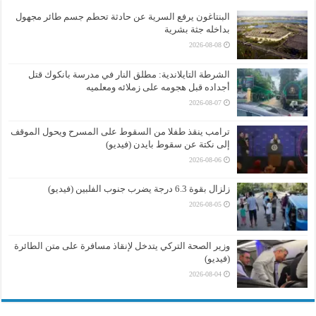
البنتاغون يرفع السرية عن حادثة تحطم جسم طائر مجهول
بداخله جثة بشرية
2026-08-08
الشرطة التايلاندية: مطلق النار في مدرسة بانكوك قتل
أجداده قبل هجومه على زملائه ومعلميه
2026-08-07
ترامب ينقذ طفلا من السقوط على المسرح ويحول الموقف
إلى نكتة عن سقوط بايدن (فيديو)
2026-08-06
زلزال بقوة 6.3 درجة يضرب جنوب الفلبين (فيديو)
2026-08-05
وزير الصحة التركي يتدخل لإنقاذ مسافرة على متن الطائرة
(فيديو)
2026-08-04