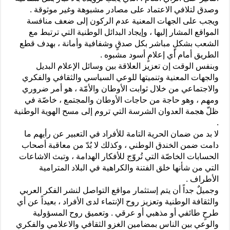
وصدق لتلافي الاعتماد على مصادر مشبوهة وغير موثوقة .
ويجب على الجهات المعنية عدم الركون إلى ضعف منافسة
المواقع المشار إليها ، وإيجاد البدائل الوطنية التي ترتبط مع
الشعب بشكلٍ مباشر بكل صدقٍ وشفافية وأمانة ، بهدف قطع
الطريق أمام أي إعلامٍ أسود مشبوه .
وبنفس الوقت إن تعزيز العلاقة بين وسائل الإعلام البديل
والجهات المعنية وتنميتها للوعي السياسي والثقافي والفكري
والاجتماعي من خلال ثوابت الأوطان والأمّة ، هو أمر ضروري
ومهم ، وهو حاجة من حاجات الأوطان والمجتمع ، خاصّة في
ظلّ هجمة العدوان الشرسة التي تروم إلى مسح الهوية الوطنية
.
لا بد من ضمان الحرية التامة للأفراد في التعبير عن رأيهم ما
دامت ضمن الخندق الوطني ، وكذلك لا بُدّ من معاقبة أصحاب
الحسابات الخاصّة التي تُروّج للأفكار الهدامة ، وتبث الاشاعات
التي من شأنها خلق الفتنة والكراهية في البلاد المترامية
الأطراف .
وجميلٌ جداً أن يتم إستثمار مواقع التواصل لنشر الفكر العربي
والثقافة الوطنية وتعزيز روح الإنتماء لدى الأفراد ، بعيداً عن أي
طرحٍ طائفي أو مذهبي أو عرقي . وتعميق روح المسؤولية
والوعي بين الناس بمضامين الغزو الثقافي والاعلامي والفكري