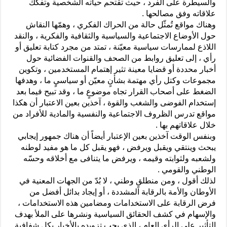
والسيطرة على الفرد ، حيث تقتحم حياته الشخصية وتفكك
علاقاته وفق مصالحها .
وهناك مواقع تُمثّل حالة من الحراك الفكري ، وهمّها النقاش
حول الأوضاع الاجتماعية والسياسية والثقافية والفكرية ، والنقد
اللاذع لممارسات سياسية معيّنة ، تمتد من مجرد كتابة تعليق أو
رأي ، إلى تعليق روابط من الصحف والقنوات الفضائية حول
أخبار محددة أو قضايا معينة تثير إهتمام المستخدمين ، وتكوين
مجموعات وكتل رأي مهتمة بشأنٍ معيّن أو سياسيٍ ما ، وهدفها
الضغط على أصحاب القرار تجاه موضوعٍ ما ، وقد تبيح فيما بعد
إستخدام الفوضى والشغب والقوة ، آخذين بعين الاعتبار أن هكذا
مواقع تدرس الظروف الاجتماعية والنفسية والمادية للأفراد من
خلال علاقاتهم بها .
وبنفس الوقت آخذين بعين الإعتبار أيضاً أن هناك جمهور إيجابي
يبحث وينتقي ويقبل ويرفض ، فهو يقبل كل ما هو مفيد لوطنه
ولشعبه ولثوابته وقيمه ، ويرفض ما يتنافى مع أخلاقه وحسّه
الوطني والقومي .
لذلك أقول ، ومن منطلقٍ وطني ، لا بُدّ من الجهات المعنية في
الأوطان والأمة بالرقابة المشددة ، أو إيجاد بدائل أفضل من
فرض الرقابة على الاستخدامات ومضامين هذه الاستخدامات ،
والإسهام في كشف الحقائق السياسية ونشرها على الملأ بهدف
التأثير على الرأي العام ، الذي يجب تزويده بالأخبار بكل شفافية