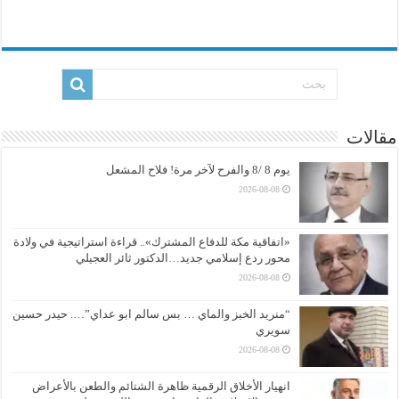
مقالات
يوم 8 /8 والفرح لآخر مرة! فلاح المشعل
2026-08-08
«اتفاقية مكة للدفاع المشترك».. قراءة استراتيجية في ولادة
محور ردع إسلامي جديد…الدكتور ثائر العجيلي
2026-08-08
“منريد الخبز والماي … بس سالم ابو عداي”…. حيدر حسين
سويري
2026-08-08
انهيار الأخلاق الرقمية ظاهرة الشتائم والطعن بالأعراض