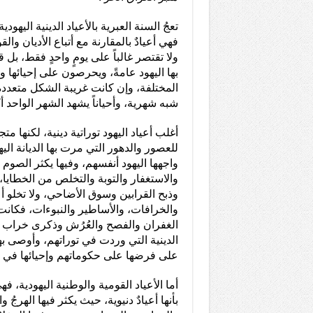
تعجُ السنة العبرية بالأعياد الدينية اليهودي
فهي أعيادٌ بالمقارنة مع أتباع الأديان والق
ولا تقتصر غالباً على يومٍ واحدٍ فقط، بل ق
بها اليهود عامةً، ويحرصون على إحيائها
المختلفة، وإن كانت غريبة الشكل متعددة 
شبه شهرية، وأحياناً يشهد الشهر الواحد أك
أغلب أعياد اليهود توراتية دينية، لكنها مت
للعصور والدهور التي مرت بها الديانة اليه
واجهها اليهود أنفسهم، وفيها يكثر الصوم
والاستغفار والتوبة والتخلص من الخطايا، 
وذبح القرابين وسوق الأضاحي، ولا تخلو 
والخرافات، والأساطير والنبوءات، فكانت
الغفران والفصح والعُرُش وذكرى خراب ال
الدينية التي وردت في توراتهم، وأوصى ب
على فرضها على حكوماتهم وإحيائها في م
أما الأعياد القومية والوطنية اليهودية، ف
بأنها أعيادٌ دنيوية، حيث يكثر فيها الهرجُ و