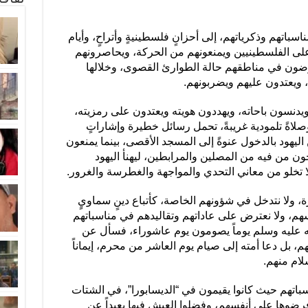
ناسباتهم وذكرياتهم، إلى أحزانٍ فلسطينيةٍ وأتراحٍ، وأيام
ن على الفلسطينيين ويمنعونهم من الحركة، ويحاصرونهم
رضون في مناطقهم حالة الطوارئ القصوى، وخلالها
 ويعتدون عليهم ويضربونهم.
دنسون باحاته، ويهددون هويته ويعتدون على رمزيته،
اةً تلمودية غريبةً، تحمل رسائل خطيرة وإشاراتٍ
هود بالدخول عنوةً إلى المسجد الأقصى، بينما يمنعون
ون من فيه من المصلين والمرابطين، ليهنأ اليهود
لا تخلو من معاني التحدي والمواجهة والغطرسة والغرور.
يرة، ولا نتدخل في شؤونهم الخاصة، كأتباع دينٍ سماويٍ
هم، ولا نعترض على عاداتهم وتقاليدهم في مناسباتهم
ه عليه وسلم يوماً يصومون يوم عاشوراء، فسأل عن
 بل دعا أمته إلى صيام يوم العاشر من محرم، إيماناً
لام منهم.
ناسباتهم حيث كانوا يقيمون في “الديسابورا”، في الشتات
فرضوها على أنفسهم، وفضلوا العيش فيها بعيداً عن