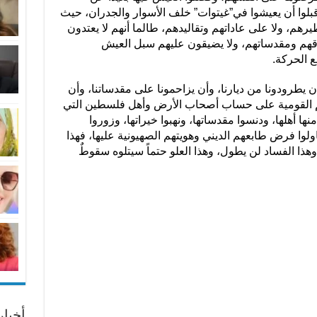
قبلوا أن يعيشوا في”غيتوات” خلف الأسوار والجدران، حيث
هم، ولا على عاداتهم وتقاليدهم، طالما أنهم لا يعتدون
وقهم ومقدساتهم، ولا يضيقون عليهم سبل العيش
 الحركة.
 وأن يطرودونا من ديارنا، وأن يزاحمونا على مقدساتنا، وأن
ادهم القومية على حساب أصحاب الأرض وأهل فلسطين التي
ها أهلها، ودنسوا مقدساتها، ونهبوا خيراتها، وزوروا
حاولوا فرض طابعهم الديني وهويتهم الصهيونية عليها، فهذا
وهذا الفساد لن يطول، وهذا العلو حتماً سيتلوه سقوطٌ
أخبا