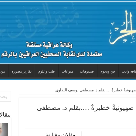
افة وادب
فن ونجوم
فيديوهات
منوعات
طب وعلوم
تقارير مصورة
من 
اتٌ صهيونيةٌ خطيرةٌ ….بقلم د. مصطفى يوسف اللداوي
ءاتٌ صهيونيةٌ خطيرةٌ ….بقلم د. مصطفى
مقال
مقالات مشابهة