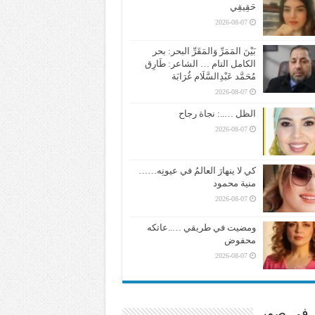
حَقِيقِي
2026-08-07
بَيْنَ المَمَرِّ وَالمَقَرِّ البحر: بحر
الكامل التام … الشاعر: طَارِق
مُحَمَّد عَبْدِالسَّلَام غُرَابَة
2026-08-07
الظل …..: نجاة رجاح
2026-08-07
كي لا ينهارَ العالمُ في عيونِه……
منية محمود
2026-08-07
ومضيت في طريقي …..عاتكه
محفوض
2026-08-07
ر في صور