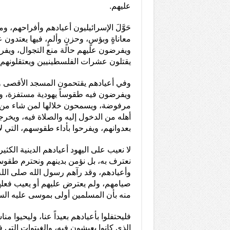
عليهم.
حَوَّلَ الإسرائيليون أعيادهم وأفراحهم، وم
معاناةٍ وبؤسٍ، وحزنٍ وألمٍ، فيها يعتدو
ويفرضون عليهم حالة منع التجوال، ويف
يقتلون عشرات الفلسطينيين ويعتقلونهم،
وفي أعيادهم يقتحمون المسجد الأقصى وي
ويفرضون فيه طقوساً يهودية مستفزة، وصل
مرفوضة، ويسمحون خلالها لمن شاء من الي
أهله من الدخول إليه والصلاة فيه، ويخرج
بعدوانهم، ويفرحوا بأداء طقوسهم، التي 
لا نعيب على اليهود أعيادهم الدينية الكث
نعترف به، بل نؤمن بدينهم ونحترم طقوس
وأعيادهم، وقد رآهم رسول الله صلى الل
صيامهم، ولم يعترض عليهم أو يعيب فعلهم،
منه بأن المسلمين أولى بموسى عليه الس
فليحتفلوا بأعيادهم بعيداً عنا، وليحيوا م
الذي كانوا يعيشون فيه، والغيتوات التي 