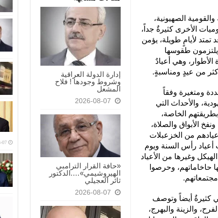
ة والقومية الصهيونية،
وميات الأخرى كثيرةٌ جداً،
د تمتد لأيامٍ طويلة، يؤمن
 ويلتزمون طقوسها
الأطوار، وهي أعيادٌ
ثر من عيدٍ ومناسبةٍ.
إدارة الدولة العراقية
وشروط وجودها ! فلاح
المشعل
جددة ومتغيرة وفقاً
2026-08-07
ودية، والأحداث التي
 بطريقتهم الخاصة،
ونفخ الأبواق والصلاة،
أعيادهم من الخزعبلات
-07
 أعياد رأس السنة ويوم
هيكل وغيرها من الأعياد
«حافة القرار الترامبي
ها حاخاماتهم، وحرصوا
الهيروشيمي»….الدكتور
جتمعاتهم.
ثائر العجيلي
2026-08-07
هي كثيرةٌ أيضاً وتوصف
الفرح، والزينة والبهرج،