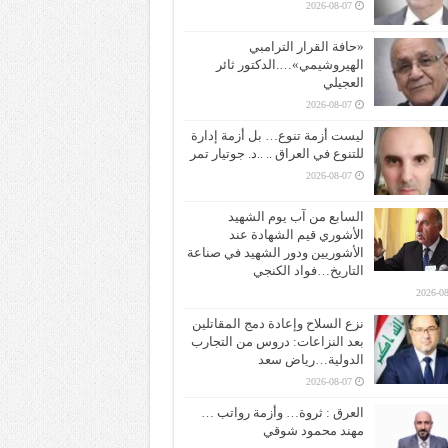
2026-08-07
«حافة القرار الترامبي
الهيروشيمي»….الدكتور ثائر
العجيلي
2026-08-07
ليست أزمة تنوع… بل أزمة إدارة
للتنوع في العراق .. ..د. جوتيار تمر
2026-08-07
السابع من آب يوم الشهيد
الأشوري قيم الشهادة عند
الأشوريين ودور الشهيد في صناعة
التاريخ…فواد الكنجي
2026-08
نزع السلاح وإعادة دمج المقاتلين
بعد النزاعات: دروس من التجارب
الدولية…رياض سعد
2026-08-07
العرق : ثروة… وأزمة رواتب …
مهند محمود شوقي