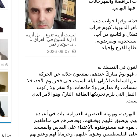
ات الراقصة والمهرجانات
يها التهاني.
دثة، وفيها جوانب دينية
اهر الدنيوية، كيوم خراب
تقلال والتاسع من آب،
ليست أزمة تنوع… بل أزمة
إدارة للتنوع في العراق ..
ما يستجدونه ويفرضونه،
..د. جوتيار تمر
طلةٍ للفرح وإحياء
2026-08-07
-06
الغون في التمسك به
، فهو يومٌ مباركٌ عندهم، يمتنعون خلاله عن الحركة
 من الساعات الأولى لليلة السبت حتى فجر يوم الأحد، فلا
مؤسسات، ولا مدارس ولا جامعات، ولا سفر ولا ركوب
قل التي يلزم تحريكها الطاقة “النار”، وهو الأمر الذي
لسبت.
 اليهودية، وبهويته العنصرية العدوانية، بات في أعياده
ذيهم، ويضيق عليهم ويخنقهم، ويحاصرهم في مناطقهم
ي يقوم فيه مستوطنوه بالاعتداء على القدس والمسجد
على الفلسطينيين وشؤماً عليهم، وحرماناً لهم وعدوانهم
ثقاف