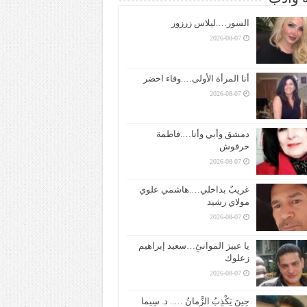
السور….ليلاس زرزور
2026-08-07
أنا المرأة الأولى….وفاء اخضر
2026-08-07
دمشق وأبي وأنا….فاطمة
حرفوش
2026-08-07
غريبٌ بداخلي….هاشمي علوي
مولاي رشيد
2026-08-07
يا عبيرَ الموانئِ…سعيد إبراهيم
زعلوك
2026-08-07
حِينَ يَكْذِبُ الزَّمانُ ….. د. سِيما