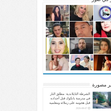
ير مصورة
الشرطة التايلاندية: مطلق النار
في مدرسة بانكوك قتل أجداده
قبل هجومه على زملائه ومعلميه
2026-08-07