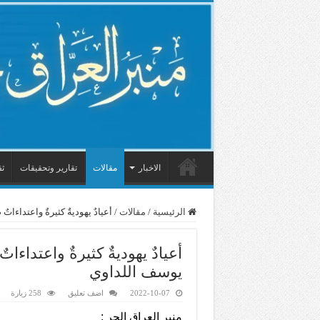
الاخبار
مقالات
تقارير وتحقيقات
ثق
الرئيسية
/
مقالات
/
أعيادٌ يهوديةٌ كثيرةٌ واعتداء
أعيادٌ يهوديةٌ كثيرةٌ واعتدا
يوسف اللداوي
2022-10-07
اضف تعليق
258 زيارة
منبر العراق الحر :