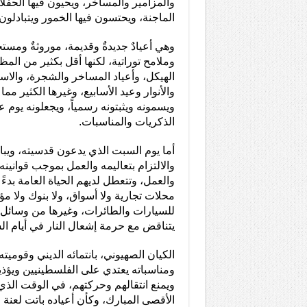
والمزامير والمساخر، ويحيون فيها الحفل
الماجنة، ويحتسون فيها الخمور ويتبادلون ف
وهي أعيادٌ جديدةٌ وقديمة، موروثةٌ ومستح
وملامح توراتية، لكنها أقل بكثير من المظ
الهيكل، وأعياد المساخر والشجرة، والاس
والأنوار وعيد الأسابيع، وغيرها الكثير م
ويسمونه ويثبتونه رسمياً، ويجعلونه يوم ع
الذكريات والمناسبات.
أما يوم السبت الذي يدعون قدسيته، ويب
والالتزام بتعاليمه والعمل بموجب قوانينه
والعمل، وتتعطل لديهم الحياة العامة بدءً
محلات تجارية ولا أسواق، ولا بنوك ولا 
للسيارات والطائرات، وغيرها من وسائل الن
يتناقض مع حرمة إشعال النار في أيام ا
الكيان الصهيوني، بانتمائه الديني وقوميته
ومناسباته يعتدي على الفلسطينيين ويؤ
ويمنع انتقالهم وحركتهم، في الوقت الذ
الأقصى المبارك، وكأن أعياده باتت لعنة 