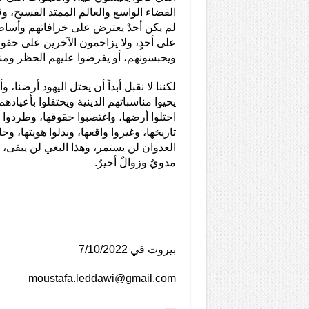
الفضاء الواسع والعالم الممتد الفسيح، و
لم يكن أحدٌ يعترض على خرافاتهم وأساطير
على أحدٍ، ولا يزاحمون الآخرين على حق
ويحبسونهم، أو يفرضوا عليهم الحظر ومنع
لكننا لا نقبل أبداً أن يحتل اليهود أرضنا،
يحيوا مناسباتهم الدينية ويحتفلوا بأعي
احتلوا أرضها، واغتصبوا حقوقها، وطردوا من
تاريخها، وغيروا واقعها، وبدلوا هويتها، و
العدوان لن يستمر، وهذا البغي لن يبقى، 
مدويٌ وزوالٌ أخيرٌ.
بيروت في 7/10/2022
moustafa.leddawi@gmail.com
—