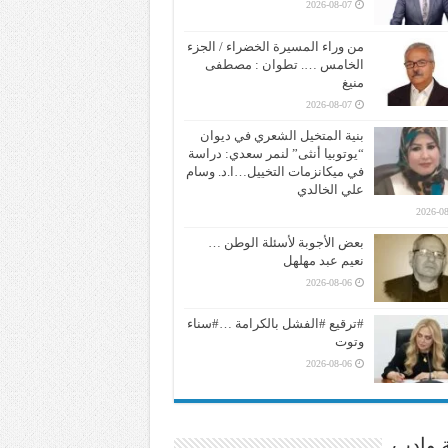
2026-08-07
من وراء المسيرة الخضراء / الجزء
الخامس …. تطوان : مصطفى
منيغ
2026-08-07
بنية المتخيل الشعري في ديوان
“يوتوبيا أنثى” لنمر سعدي: دراسة
في ميكانزمات التخييل…ا.د. وسام
علي الخالدي
2026-08
بعض الأجوبة لأسئلة الوطن …
نعيم عبد مهلهل
2026-08-06
#ترقيع #الفشل بالكرامة …#سناء
وتوت
2026-08-06
ة وادب