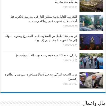
بداخله جثة بشرية
2026-08-08
الشرطة التايلاندية: مطلق النار في مدرسة بانكوك قتل
أجداده قبل هجومه على زملائه ومعلميه
2026-08-07
ترامب ينقذ طفلا من السقوط على المسرح ويحول الموقف
إلى نكتة عن سقوط بايدن (فيديو)
2026-08-06
زلزال بقوة 6.3 درجة يضرب جنوب الفلبين (فيديو)
2026-08-05
وزير الصحة التركي يتدخل لإنقاذ مسافرة على متن الطائرة
(فيديو)
2026-08-04
مال واعمال