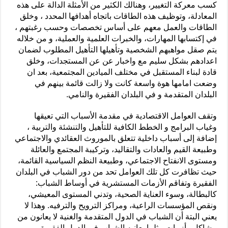
كسب معركة التغيير، وهنالك الكثير من الأمثلة الدالة على هذه
المعادلة، وتوظيف هذه الطاقات باتجاه أهدافها المحدد ، وخلق
الطاقات والعمل معهم على أساس تخصصات وحسب رغبتهم ،
في إكتسابها المهارات، والخبرات العلمية والعملية، و من خلاله
يتم صقل مواهبهم الشخصية وتأهيلها التأهيل المطلوب لضمان
اعدادهم بشكل سليم مع واخبار عن عن المستجدات، وخلق
قادة لبناء المستقبل في مختلف الميادين المجتمعية، بعد ان
وضعت امامها هوة واسعة كانت ولا زالت قائمة بينهم في
البلدان المتقدمة و في البلدان الفقيرة والنامي.
وتقف العوامل الاقتصادية في مقدمة الأسباب التي تعيقها
وغياب البرامج و الخطط الكافية للتأهيل والتنشئة والتربية ،
إضافة إلى أسباب داخلية تتعلق بالموروث العقائدي والاجتماعي
وطبيعة القيم والعادات والتقاليد، وتركيبة المجتمع والعائلة
ومستوى الانفتاح الاجتماعي، وطبيعة النظم السياسية القائمة،
حيث تظافرت كل تلك العوامل تحد من دور الشباب في البلدان
الفقيرة وتفاقم الأزمات المستشرية في أوساط الشباب:
كالبطالة، وسوء العناية الصحية، وتدني المستوى المعيشي،
ونقص المؤسسات الراعية، ومراكز الترويح والترفيه. وهذا لا
يعني البتة أن الشباب في الدول المتقدمة والغنية لا يعانون من
مشاكل وأزمات مثلما يعانيه الشباب في الدول الفقيرة.