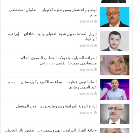
أوصلهم للانتصار وسيوصلهم للانهيار ….تطوان : مصطفى
منيغ
2026-08-08
تأويل الصدمات بين شهلا العجيلي وإليف شافاق… إبراهيم
أبو عواد
2026-08-08
القراءة الشبابية وتحولات الخطاب النسوي: أحلام
مستغانمي نموذجًا ..بقلمي ربا رباعي
2026-08-08
ألمانيا تبقى عظيمة… وداعمة للكورد وكوردستان … بقلم:
عبد الحميد زيباري
2026-08-08
إدارة الدولة العراقية وشروط وجودها ! فلاح المشعل
2026-08-07
«حافة القرار الترامبي الهيروشيمي»….الدكتور ثائر العجيلي