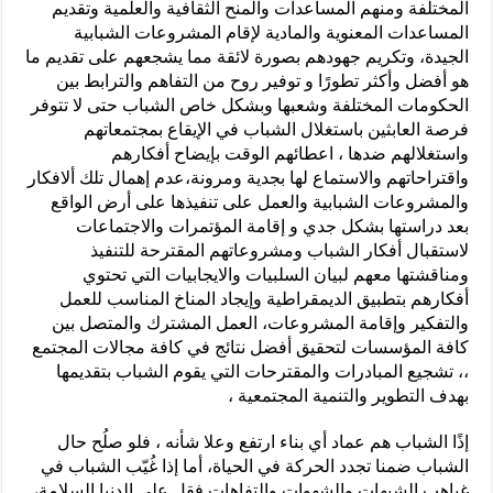
المختلفة ومنهم المساعدات والمنح الثقافية والعلمية وتقديم
المساعدات المعنوية والمادية لإقام المشروعات الشبابية
الجيدة، وتكريم جهودهم بصورة لائقة مما يشجعهم على تقديم ما
هو أفضل وأكثر تطورًا و توفير روح من التفاهم والترابط بين
الحكومات المختلفة وشعبها وبشكل خاص الشباب حتى لا تتوفر
فرصة العابثين باستغلال الشباب في الإيقاع بمجتمعاتهم
واستغلالهم ضدها ، اعطائهم الوقت بإيضاح أفكارهم
واقتراحاتهم والاستماع لها بجدية ومرونة،عدم إهمال تلك ألافكار
والمشروعات الشبابية والعمل على تنفيذها على أرض الواقع
بعد دراستها بشكل جدي و إقامة المؤتمرات والاجتماعات
لاستقبال أفكار الشباب ومشروعاتهم المقترحة للتنفيذ
ومناقشتها معهم لبيان السلبيات والايجابيات التي تحتوي
أفكارهم بتطبيق الديمقراطية وإيجاد المناخ المناسب للعمل
والتفكير وإقامة المشروعات، العمل المشترك والمتصل بين
كافة المؤسسات لتحقيق أفضل نتائج في كافة مجالات المجتمع
،، تشجيع المبادرات والمقترحات التي يقوم الشباب بتقديمها
بهدف التطوير والتنمية المجتمعية ،
إذًا الشباب هم عماد أي بناء ارتفع وعلا شأنه ، فلو صلُح حال
الشباب ضمنا تجدد الحركة في الحياة، أما إذا غُيّب الشباب في
غياهب الشبهات والشهوات والتفاهات فقل على الدنيا السلامة،