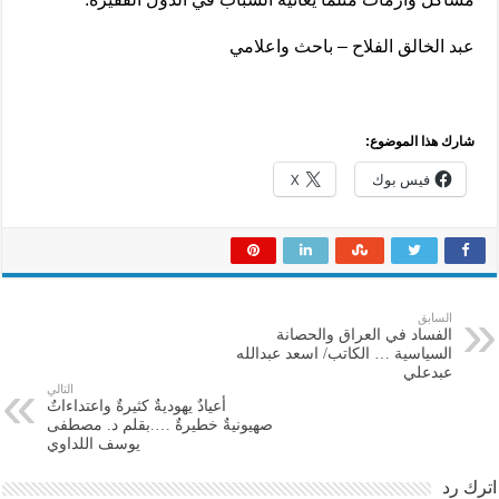
عبد الخالق الفلاح – باحث واعلامي
شارك هذا الموضوع:
فيس بوك
X
السابق
الفساد في العراق والحصانة
السياسية … الكاتب/ اسعد عبدالله
عبدعلي
التالي
أعيادٌ يهوديةٌ كثيرةٌ واعتداءاتٌ
صهيونيةٌ خطيرةٌ ….بقلم د. مصطفى
يوسف اللداوي
اترك رد