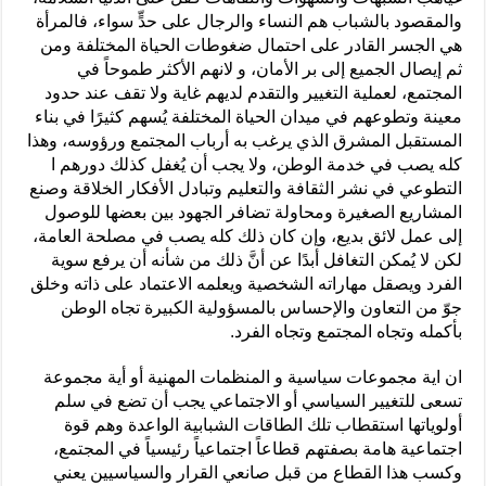
والمقصود بالشباب هم النساء والرجال على حدٍّ سواء، فالمرأة
هي الجسر القادر على احتمال ضغوطات الحياة المختلفة ومن
ثم إيصال الجميع إلى بر الأمان، و لانهم الأكثر طموحاً في
المجتمع، لعملية التغيير والتقدم لديهم غاية ولا تقف عند حدود
معينة وتطوعهم في ميدان الحياة المختلفة يُسهم كثيرًا في بناء
المستقبل المشرق الذي يرغب به أرباب المجتمع ورؤوسه، وهذا
كله يصب في خدمة الوطن، ولا يجب أن يُغفل كذلك دورهم ا
التطوعي في نشر الثقافة والتعليم وتبادل الأفكار الخلاقة وصنع
المشاريع الصغيرة ومحاولة تضافر الجهود بين بعضها للوصول
إلى عمل لائق بديع، وإن كان ذلك كله يصب في مصلحة العامة،
لكن لا يُمكن التغافل أبدًا عن أنَّ ذلك من شأنه أن يرفع سوية
الفرد ويصقل مهاراته الشخصية ويعلمه الاعتماد على ذاته وخلق
جوّ من التعاون والإحساس بالمسؤولية الكبيرة تجاه الوطن
بأكمله وتجاه المجتمع وتجاه الفرد.
ان اية مجموعات سياسية و المنظمات المهنية أو أية مجموعة
تسعى للتغيير السياسي أو الاجتماعي يجب أن تضع في سلم
أولوياتها استقطاب تلك الطاقات الشبابية الواعدة وهم قوة
اجتماعية هامة بصفتهم قطاعاً اجتماعياً رئيسياً في المجتمع،
وكسب هذا القطاع من قبل صانعي القرار والسياسيين يعني