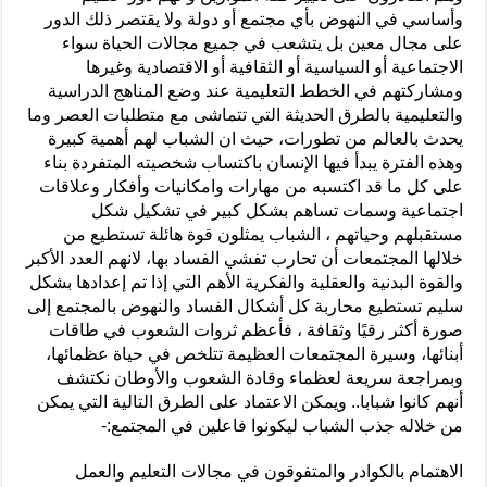
وأساسي في النهوض بأي مجتمع أو دولة ولا يقتصر ذلك الدور
على مجال معين بل يتشعب في جميع مجالات الحياة سواء
الاجتماعية أو السياسية أو الثقافية أو الاقتصادية وغيرها
ومشاركتهم في الخطط التعليمية عند وضع المناهج الدراسية
والتعليمية بالطرق الحديثة التي تتماشى مع متطلبات العصر وما
يحدث بالعالم من تطورات، حيث ان الشباب لهم أهمية كبيرة
وهذه الفترة يبدأ فيها الإنسان باكتساب شخصيته المتفردة بناء
على كل ما قد اكتسبه من مهارات وامكانيات وأفكار وعلاقات
اجتماعية وسمات تساهم بشكل كبير في تشكيل شكل
مستقبلهم وحياتهم ، الشباب يمثلون قوة هائلة تستطيع من
خلالها المجتمعات أن تحارب تفشي الفساد بها، لانهم العدد الأكبر
والقوة البدنية والعقلية والفكرية الأهم التي إذا تم إعدادها بشكل
سليم تستطيع محاربة كل أشكال الفساد والنهوض بالمجتمع إلى
صورة أكثر رقيًا وثقافة ، فأعظم ثروات الشعوب في طاقات
أبنائها، وسيرة المجتمعات العظيمة تتلخص في حياة عظمائها،
وبمراجعة سريعة لعظماء وقادة الشعوب والأوطان نكتشف
أنهم كانوا شبابا.. ويمكن الاعتماد على الطرق التالية التي يمكن
من خلاله جذب الشباب ليكونوا فاعلين في المجتمع:-
الاهتمام بالكوادر والمتفوقون في مجالات التعليم والعمل