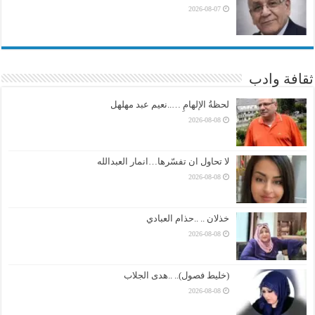
2026-08-07
ثقافة وادب
لحظةُ الإلهامِ …..نعيم عبد مهلهل
2026-08-08
لا تحاول ان تفسّرها…انمار العبدالله
2026-08-08
خذلان .. ..حذام العبادي
2026-08-08
(خليط فصول).. ..هدى الجلاب
2026-08-08