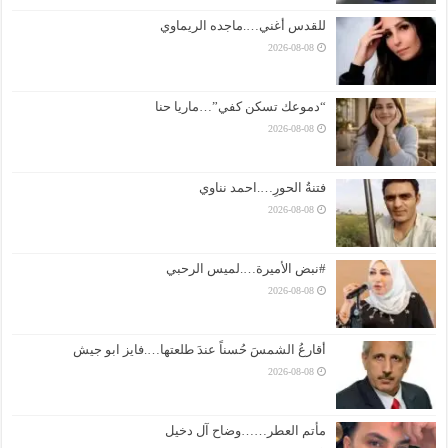
للقدس أغني….ماجده الريماوي
2026-08-08
“دموعك تسكن كفي”…ماريا حنا
2026-08-08
فتنةُ الحورِ….احمد نناوي
2026-08-08
#نبض الأميرة….لميس الرحبي
2026-08-08
أقارعُ الشمسَ حُسناً عندَ طلعتها….فايز ابو جيش
2026-08-08
مأتم العطر……وضاح آل دخيل