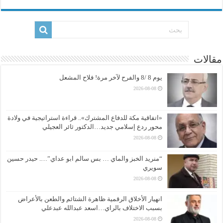
مقالات
يوم 8 /8 والفرح لآخر مرة! فلاح المشعل
2026-08-08
«اتفاقية مكة للدفاع المشترك».. قراءة استراتيجية في ولادة
محور ردع إسلامي جديد…الدكتور ثائر العجيلي
2026-08-08
“منريد الخبز والماي … بس سالم ابو عداي”…. حيدر حسين
سويري
2026-08-08
انهيار الأخلاق الرقمية ظاهرة الشتائم والطعن بالأعراض
بسبب الاختلاف بالراي…اسعد عبدالله عبدعلي
2026-08-08