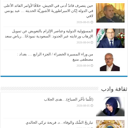
حين يتصرف قائدٌ أدنى في الجيش، خلافًا لأوامر القائد الأعلى
في الدولة إبّان الامبراطوريةَ الآشوريَّةَ الحديثة … عبد يونس
لافي
2026-08-05
المسؤولية الدولية وعناصر الإلزام بالتعويض عن تمويل
الإرهاب ورعايته عبر الحدود: السعودية نموذجًا…رياض سعد
2026-08-04
من وراء المسيرة الخضراء / الجزء الرابع …. بغداد :
مصطفى منيغ
2026-08-04
ثقافة وادب
(كلّما تأخّر الصباح).. ..هدى الجلاب
2026-08-05
تباريحُ الشَّك والوفاء…د. فريحة تركي الخالدي