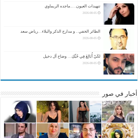
تنهيدات العيون…..ماجده الريماوي
2026-08-05
الطائر الخفي .. و مدارج الذكر والبلاء…رياض سعد
2026-08-05
لكَيْ أُبَالِغَ فِي حُبِّكِ… وضاح آل دخيل
2026-08-05
أخبار في صور