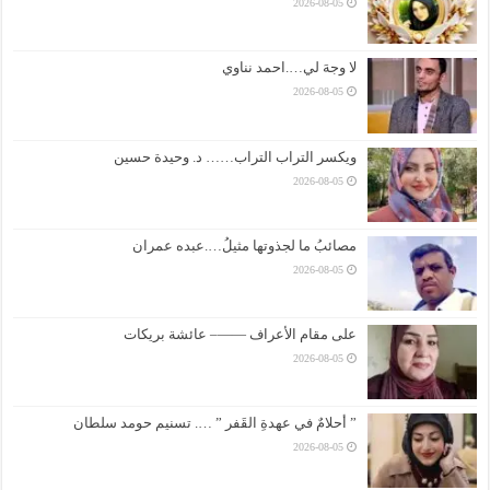
2026-08-05
لا وجهَ لي….احمد نناوي
2026-08-05
ويكسر التراب التراب…… د. وحيدة حسين
2026-08-05
مصائبُ ما لجذوتها مثيلُ….عبده عمران
2026-08-05
على مقام الأعراف ——– عائشة بريكات
2026-08-05
” أحلامٌ في عهدةِ القَفر ” …. تسنيم حومد سلطان
2026-08-05